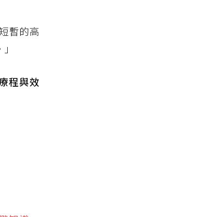
短暫的高
。」
療程與效