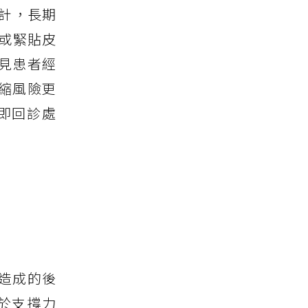
計，長期
厚或緊貼皮
常見患者經
縮風險更
即回診處
造成的後
於支撐力