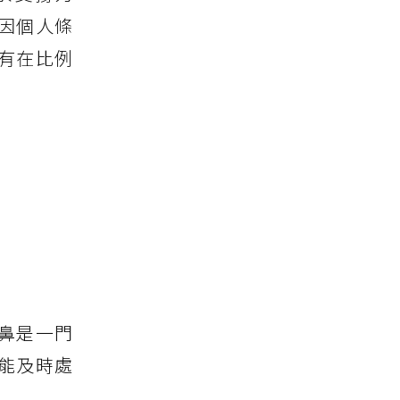
因個人條
有在比例
鼻是一門
能及時處