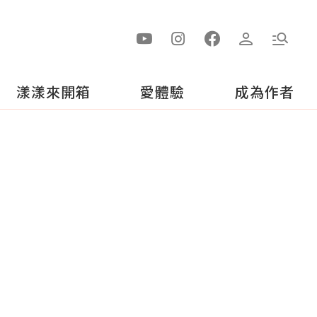
漾漾來開箱
愛體驗
成為作者