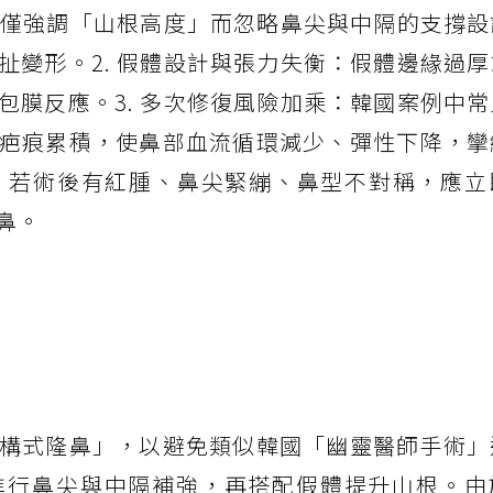
術僅強調「山根高度」而忽略鼻尖與中隔的支撐設
扯變形。2. 假體設計與張力失衡：假體邊緣過
包膜反應。3. 多次修復風險加乘：韓國案例中
疤痕累積，使鼻部血流循環減少、彈性下降，攣
缺：若術後有紅腫、鼻尖緊繃、鼻型不對稱，應立
鼻。
構式隆鼻」，以避免類似韓國「幽靈醫師手術」
進行鼻尖與中隔補強，再搭配假體提升山根。由