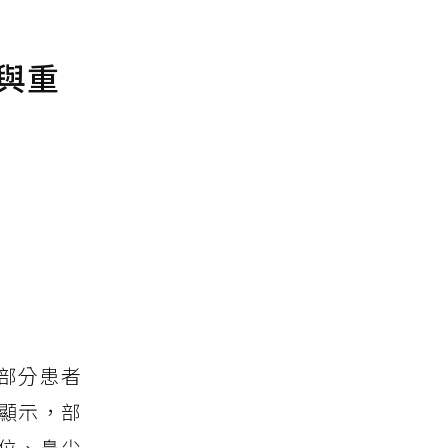
與重
部分患者
顯示，部
位、鼻尖