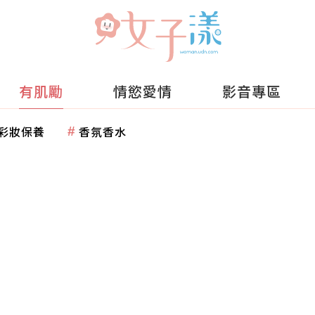
有肌勵
情慾愛情
影音專區
彩妝保養
香氛香水