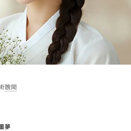
術
醜聞
噩夢