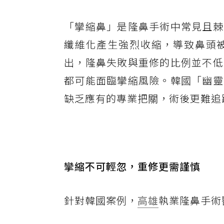
「攣縮鼻」是隆鼻手術中常見且棘
纖維化產生強烈收縮，導致鼻頭
出，隆鼻失敗與重修的比例並不低
都可能面臨攣縮風險。韓國「幽靈
缺乏應有的專業把關，術後更難追
攣縮不可輕忽，重修更需謹慎
針對韓國案例，
高雄
執業隆鼻手術