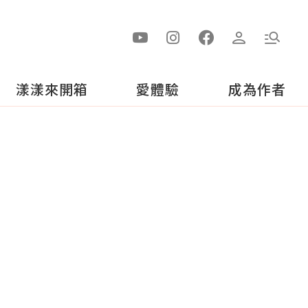
漾漾來開箱
愛體驗
成為作者