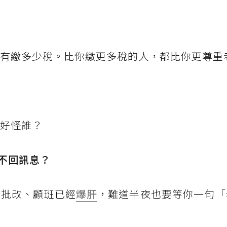
沒有繳多少稅。比你繳更多稅的人，都比你更尊重
不好怪誰？
不回訊息？
、批改、顧班已經
爆肝
，難道半夜也要等你一句「