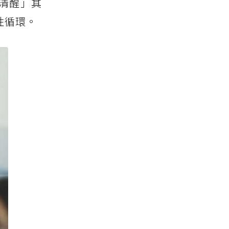
清醒」其
性循環。