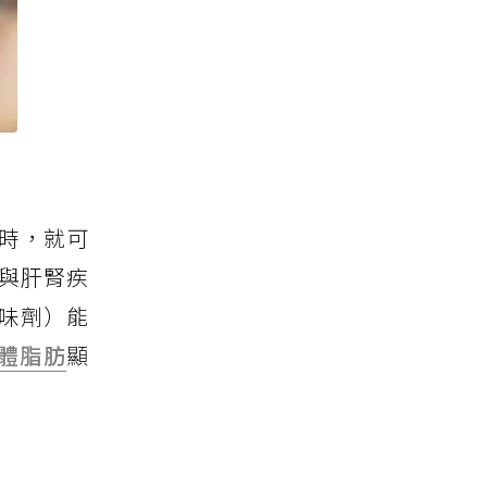
 毫克時，就可
癇與肝腎疾
甜味劑）能
體脂肪
顯