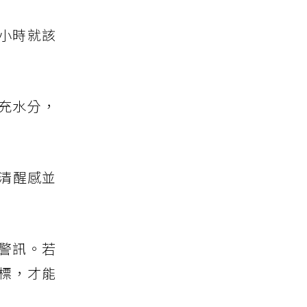
 小時就該
充水分，
助清醒感並
警訊。若
標，才能