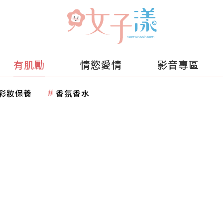
有肌勵
情慾愛情
影音專區
彩妝保養
香氛香水