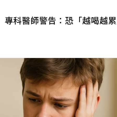
飲 專科醫師警告：恐「越喝越