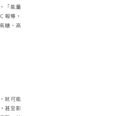
，「能量
C 報導，
些高糖、高
，就可能
慮，甚至影