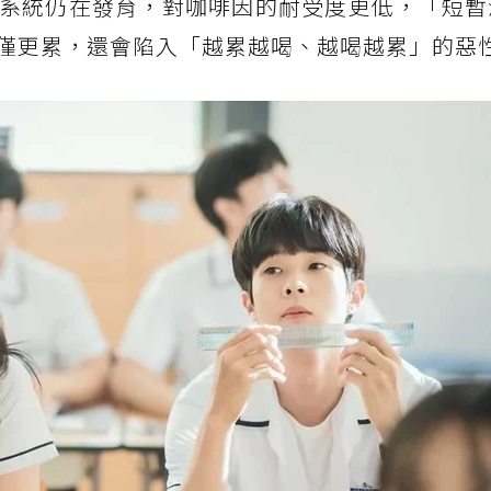
系統仍在發育，對咖啡因的耐受度更低，「短暫
僅更累，還會陷入「越累越喝、越喝越累」的惡