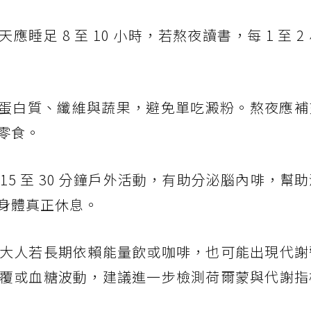
應睡足 8 至 10 小時，若熬夜讀書，每 1 至 2
蛋白質、纖維與蔬果，避免單吃澱粉。熬夜應補
零食。
 15 至 30 分鐘戶外活動，有助分泌腦內啡，幫
身體真正休息。
大人若長期依賴能量飲或咖啡，也可能出現代謝
覆或血糖波動，建議進一步檢測荷爾蒙與代謝指