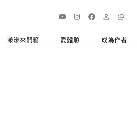
漾漾來開箱
愛體驗
成為作者