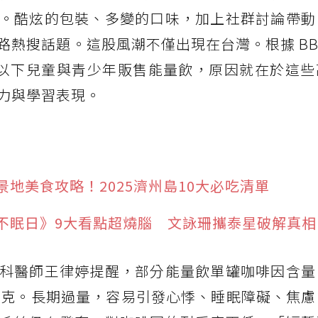
。酷炫的包裝、多變的口味，加上社群討論帶動
熱搜話題。這股風潮不僅出現在台灣。根據 BB
 歲以下兒童與青少年販售能量飲，原因就在於這
力與學習表現。
地美食攻略！2025濟州島10大必吃清單
不眠日》9大看點超燒腦 文詠珊攜泰星破解真相
科醫師王律婷提醒，部分能量飲單罐咖啡因含量
 毫克。長期過量，容易引發心悸、睡眠障礙、焦