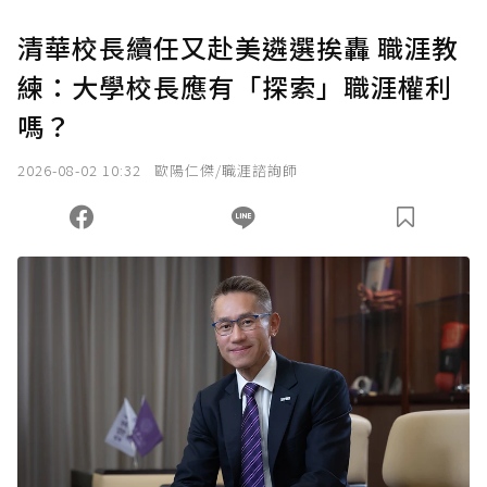
U 利點數 1 點 = NTD 1 元。
清華校長續任又赴美遴選挨轟 職涯教
練：大學校長應有「探索」職涯權利
確認送出
嗎？
我已詳閱贊助說明，且同意站方的使用條款。
2026-08-02 10:32
歐陽仁傑/職涯諮詢師
您當前剩餘 U 利點數：
0
點；前往
購買點數