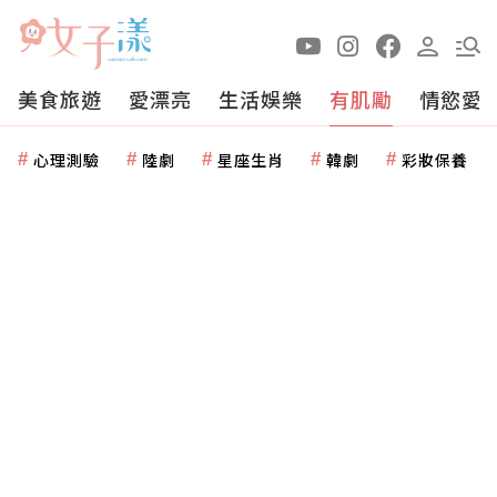
美食旅遊
愛漂亮
生活娛樂
有肌勵
情慾愛
心理測驗
陸劇
星座生肖
韓劇
彩妝保養