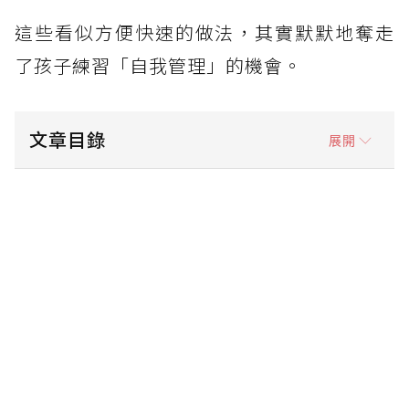
這些看似方便快速的做法，其實默默地奪走
了孩子練習「自我管理」的機會。
文章目錄
展開
1.培養自律與責任感
2.提升規劃與組織能力
3.減少早晨手忙腳亂