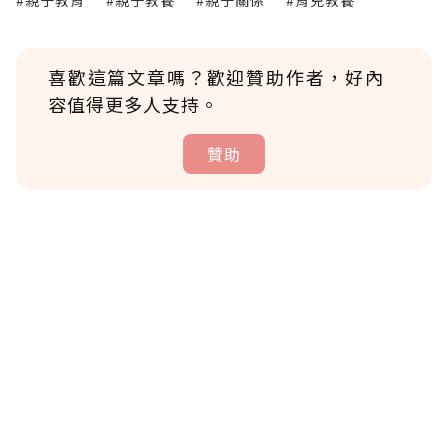
#親子教育
#親子教養
#親子關係
#育兒教養
喜歡這篇文章嗎？歡迎贊助作者，好內
容值得更多人支持。
贊助
贊助說明
為了鼓勵作者持續創作更好的內容，會員可以
使用「贊助」功能實質回饋給喜愛的作者。可
將您認為適合的點數贈送給作者，一旦使用贊
助點數即不得撤銷，單筆贊助最低點數為30
點，最高點數沒有上限。