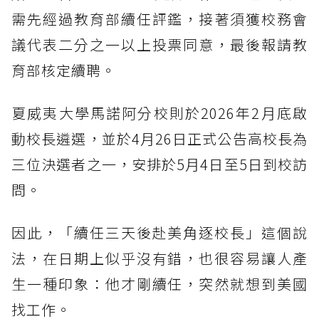
需先經過教育部續任評鑑，接著須獲校務會
議代表二分之一以上投票同意，最後報請教
育部核定續聘。
夏威夷大學馬諾阿分校則於2026年2月底啟
動校長遴選，並於4月26日正式公告高校長為
三位決選者之一，安排於5月4日至5日到校訪
問。
因此，「續任三天後赴美角逐校長」這個說
法，在日期上似乎沒有錯，也很容易讓人產
生一種印象：他才剛續任，突然就想到美國
找工作。