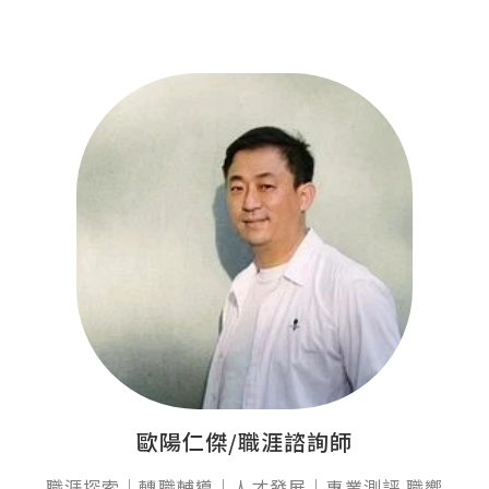
歐陽仁傑/職涯諮詢師
職涯探索｜轉職輔導｜人才發展｜專業測評 職嚮