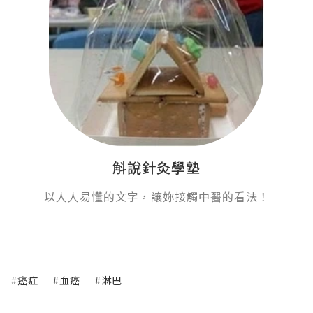
斛說針灸學塾
以人人易懂的文字，讓妳接觸中醫的看法！
#癌症
#血癌
#淋巴