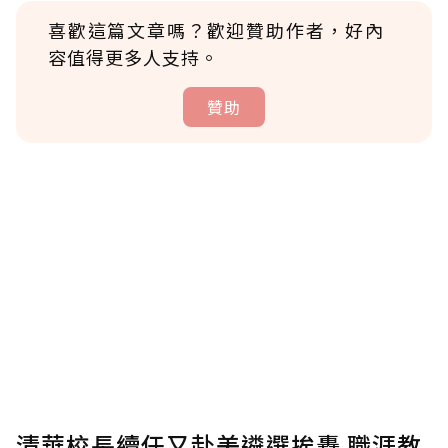
喜歡這篇文章嗎？歡迎贊助作者，好內
容值得更多人支持。
贊助
贊助說明
為了鼓勵作者持續創作更好的內容，會員可以
使用「贊助」功能實質回饋給喜愛的作者。可
將您認為適合的點數贈送給作者，一旦使用贊
助點數即不得撤銷，單筆贊助最低點數為30
點，最高點數沒有上限。
U 利點數 1 點 = NTD 1 元。
清華校長續任又赴美遴選挨轟 職涯教