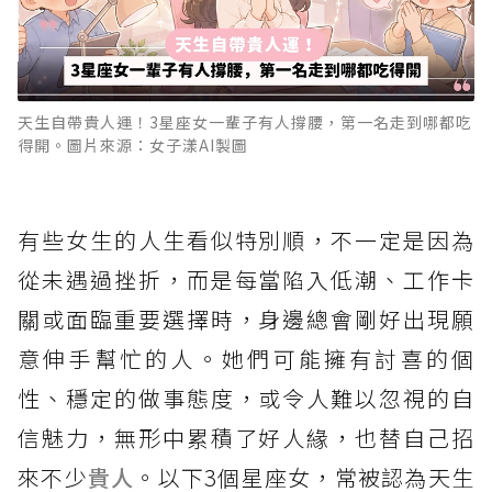
天生自帶貴人運！3星座女一輩子有人撐腰，第一名走到哪都吃
得開。圖片來源：女子漾AI製圖
有些女生的人生看似特別順，不一定是因為
從未遇過挫折，而是每當陷入低潮、工作卡
關或面臨重要選擇時，身邊總會剛好出現願
意伸手幫忙的人。她們可能擁有討喜的個
性、穩定的做事態度，或令人難以忽視的自
信魅力，無形中累積了好人緣，也替自己招
來不少
貴人
。以下3個星座女，常被認為天生