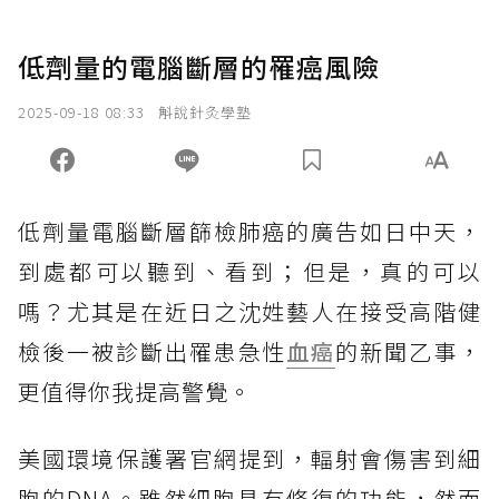
低劑量的電腦斷層的罹癌風險
2025-09-18 08:33
斛說針灸學塾
低劑量電腦斷層篩檢肺癌的廣告如日中天，
到處都可以聽到、看到；但是，真的可以
嗎？尤其是在近日之沈姓藝人在接受高階健
檢後一被診斷出罹患急性
血癌
的新聞乙事，
更值得你我提高警覺。
美國環境保護署官網提到，輻射會傷害到細
胞的DNA。雖然細胞具有修復的功能，然而