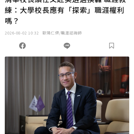
練：大學校長應有「探索」職涯權利
確認送出
嗎？
我已詳閱贊助說明，且同意站方的使用條款。
2026-08-02 10:32
歐陽仁傑/職涯諮詢師
您當前剩餘 U 利點數：
0
點；前往
購買點數