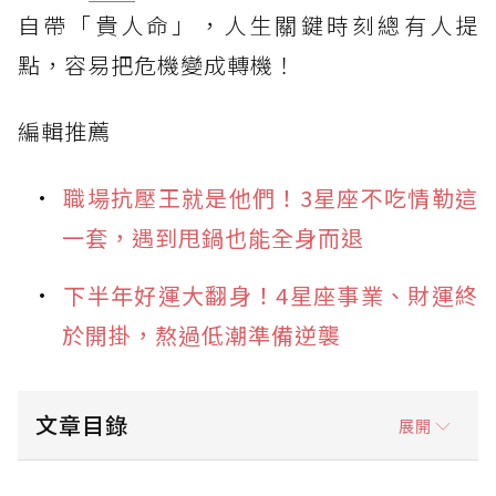
自帶「貴人命」，人生關鍵時刻總有人提
點，容易把危機變成轉機！
編輯推薦
職場抗壓王就是他們！3星座不吃情勒這
一套，遇到甩鍋也能全身而退
下半年好運大翻身！4星座事業、財運終
於開掛，熬過低潮準備逆襲
文章目錄
展開
貴人運第3名：金牛座