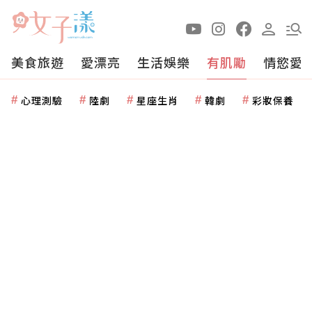
美食旅遊
愛漂亮
生活娛樂
有肌勵
情慾愛
心理測驗
陸劇
星座生肖
韓劇
彩妝保養