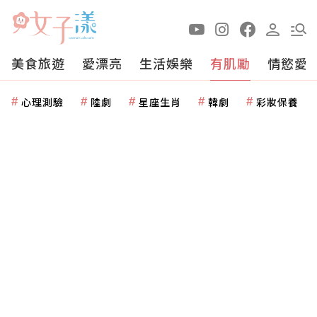
美食旅遊
愛漂亮
生活娛樂
有肌勵
情慾愛
心理測驗
陸劇
星座生肖
韓劇
彩妝保養