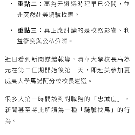
重點二：
高為元遴選時程早已公開，並
非突然赴美騎驢找馬。
重點三：
真正應討論的是校務影響、利
益衝突與公私分際。
近日看到新聞媒體報導，清華大學校長高為
元在第二任期開始後第三天，即赴美參加夏
威夷大學馬諾阿分校校長遴選。
很多人第一時間談到對職務的「忠誠度」，
新聞甚至將此解讀為一種「騎驢找馬」的行
為。