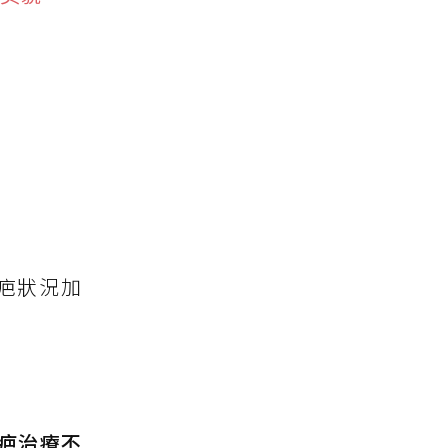
疤狀況加
疤治療不