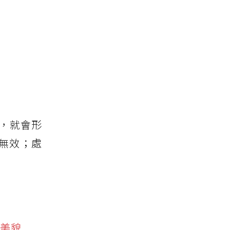
，就會形
無效；處
天美貌