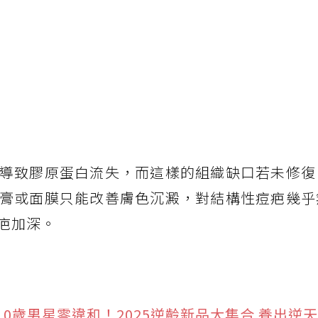
導致膠原蛋白流失，而這樣的組織缺口若未修復
膏或面膜只能改善膚色沉澱，對結構性痘疤幾乎
疤加深。
0歲男星零違和！2025逆齡新品大集合 養出逆