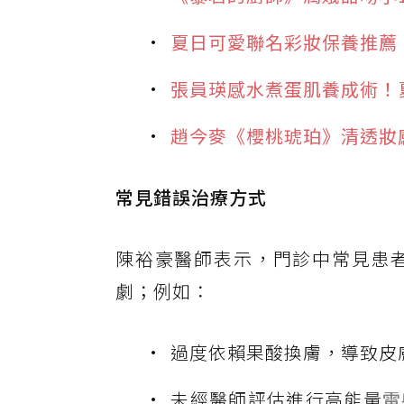
夏日可愛聯名彩妝保養推薦：S
張員瑛感水煮蛋肌養成術！
趙今麥《櫻桃琥珀》清透妝
常見錯誤治療方式
陳裕豪醫師表示，門診中常見患
劇；例如：
過度依賴果酸換膚，導致皮
未經醫師評估進行高能量
雷