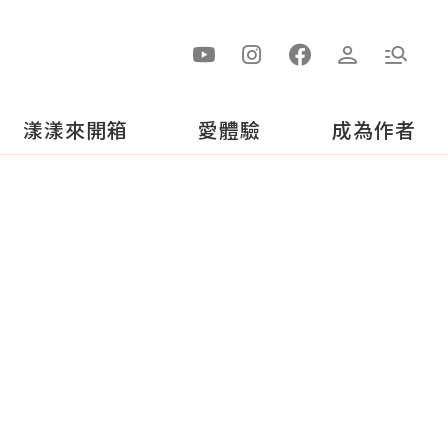
漾漾來開箱
愛體驗
成為作者