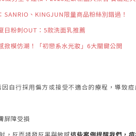
ANRIO、KINGJUN限量商品粉絲別錯過！
夏日粉刺OUT：5款洗面乳推薦
感掀模仿潮！「初戀系水光妝」6大關鍵公開
者因自行採用偏方或接受不適合的療程，導致痘
膚屏障受損
射
，反而誘發反黑與敏感
這些案例提醒我們，痘