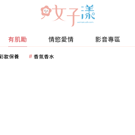
有肌勵
情慾愛情
影音專區
彩妝保養
香氛香水