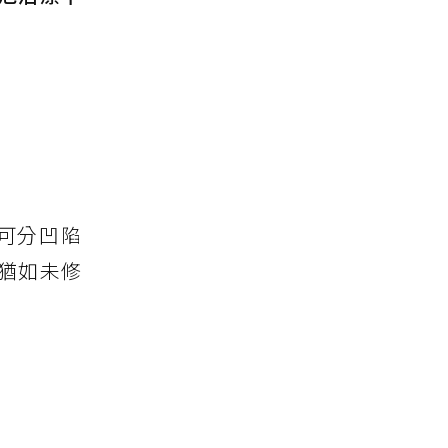
可分凹陷
猶如未修