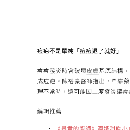
痘疤不是單純「痘痘退了就好」
痘痘發炎時會破壞
皮膚
基底結構，
成痘疤。陳裕豪醫師指出，單靠藥
理不當時，還可能因二度發炎讓痘
編輯推薦
《暴君的廚師》潤娥甜吻小1