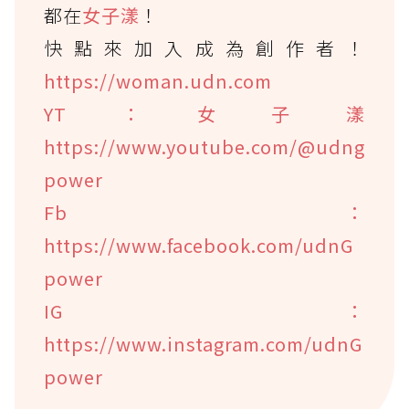
都在
女子漾
！
快點來加入成為創作者！
https://woman.udn.com
YT：女子漾
https://www.youtube.com/@udng
power
Fb：
https://www.facebook.com/udnG
power
IG：
https://www.instagram.com/udnG
power