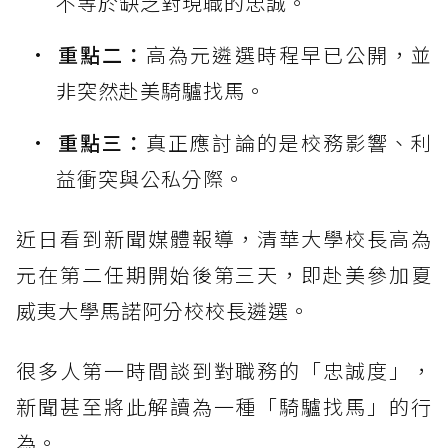
不等於缺乏對現職的忠誠。
重點二：
高為元遴選時程早已公開，並
非突然赴美騎驢找馬。
重點三：
真正應討論的是校務影響、利
益衝突與公私分際。
近日看到新聞媒體報導，清華大學校長高為
元在第二任期開始後第三天，即赴美參加夏
威夷大學馬諾阿分校校長遴選。
很多人第一時間談到對職務的「忠誠度」，
新聞甚至將此解讀為一種「騎驢找馬」的行
為。