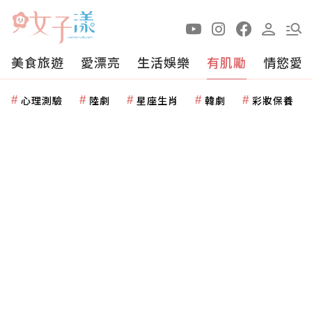
美食旅遊
愛漂亮
生活娛樂
有肌勵
情慾愛
心理測驗
陸劇
星座生肖
韓劇
彩妝保養