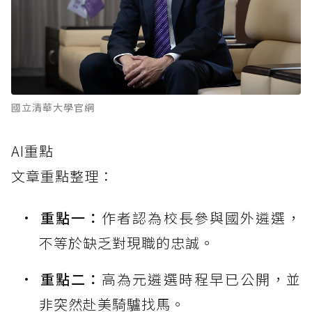
國立清華大學官網
AI重點
文章重點整理：
重點一：
作者認為校長參與國外遴選，
不等於缺乏對現職的忠誠。
重點二：
高為元遴選時程早已公開，並
非突然赴美騎驢找馬。