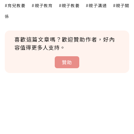
#育兒教養
#親子教育
#親子教養
#親子溝通
#親子關
係
喜歡這篇文章嗎？歡迎贊助作者，好內
容值得更多人支持。
贊助
贊助說明
為了鼓勵作者持續創作更好的內容，會員可以
使用「贊助」功能實質回饋給喜愛的作者。可
將您認為適合的點數贈送給作者，一旦使用贊