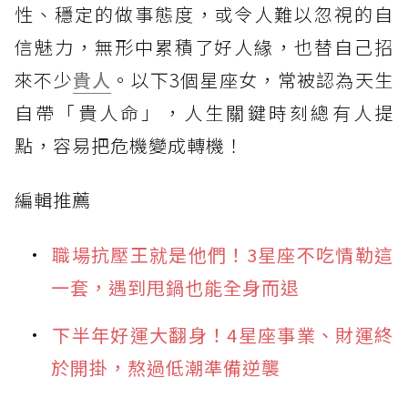
性、穩定的做事態度，或令人難以忽視的自
信魅力，無形中累積了好人緣，也替自己招
來不少
貴人
。以下3個星座女，常被認為天生
自帶「貴人命」，人生關鍵時刻總有人提
點，容易把危機變成轉機！
編輯推薦
職場抗壓王就是他們！3星座不吃情勒這
一套，遇到甩鍋也能全身而退
下半年好運大翻身！4星座事業、財運終
於開掛，熬過低潮準備逆襲