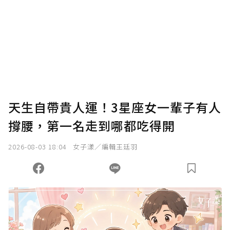
我已詳閱贊助說明，且同意站方的使用條款。
您當前剩餘 U 利點數：
0
點；前往
購買點數
天生自帶貴人運！3星座女一輩子有人
撐腰，第一名走到哪都吃得開
2026-08-03 18:04
女子漾／編輯王廷羽