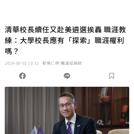
助點數即不得撤銷，單筆贊助最低點數為30
點，最高點數沒有上限。
U 利點數 1 點 = NTD 1 元。
清華校長續任又赴美遴選挨轟 職涯教
練：大學校長應有「探索」職涯權利
確認送出
嗎？
我已詳閱贊助說明，且同意站方的使用條款。
2026-08-02 10:32
歐陽仁傑/職涯諮詢師
您當前剩餘 U 利點數：
0
點；前往
購買點數