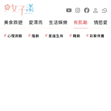
美食旅遊
愛漂亮
生活娛樂
有肌勵
情慾愛
心理測驗
陸劇
星座生肖
韓劇
彩妝保養