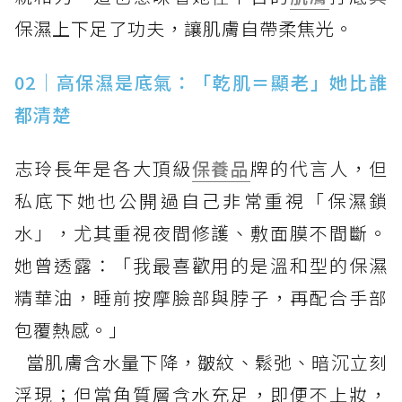
保濕上下足了功夫，讓肌膚自帶柔焦光。
02｜高保濕是底氣：「乾肌＝顯老」她比誰
都清楚
志玲長年是各大頂級
保養品
牌的代言人，但
私底下她也公開過自己非常重視「保濕鎖
水」，尤其重視夜間修護、敷面膜不間斷。
她曾透露：「我最喜歡用的是溫和型的保濕
精華油，睡前按摩臉部與脖子，再配合手部
包覆熱感。」
當肌膚含水量下降，皺紋、鬆弛、暗沉立刻
浮現；但當角質層含水充足，即便不上妝，