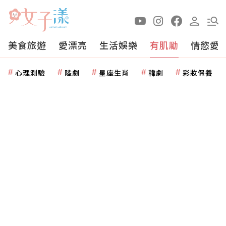
美食旅遊
愛漂亮
生活娛樂
有肌勵
情慾愛
心理測驗
陸劇
星座生肖
韓劇
彩妝保養