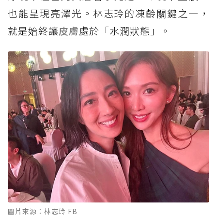
也能呈現亮澤光。林志玲的凍齡關鍵之一，
就是始終讓
皮膚
處於「水潤狀態」。
圖片來源：林志玲 FB