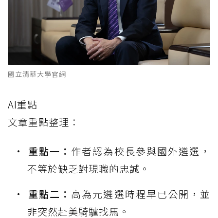
國立清華大學官網
AI重點
文章重點整理：
重點一：
作者認為校長參與國外遴選，
不等於缺乏對現職的忠誠。
重點二：
高為元遴選時程早已公開，並
非突然赴美騎驢找馬。