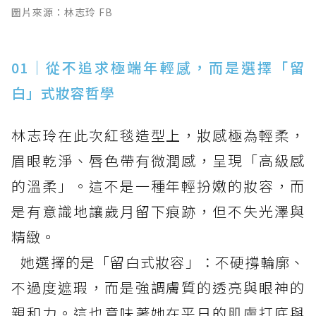
圖片來源：林志玲 FB
01｜從不追求極端年輕感，而是選擇「留
白」式妝容哲學
林志玲在此次紅毯造型上，妝感極為輕柔，
眉眼乾淨、唇色帶有微潤感，呈現「高級感
的溫柔」。這不是一種年輕扮嫩的妝容，而
是有意識地讓歲月留下痕跡，但不失光澤與
精緻。
她選擇的是「留白式妝容」：不硬撐輪廓、
不過度遮瑕，而是強調膚質的透亮與眼神的
親和力。這也意味著她在平日的
肌膚
打底與