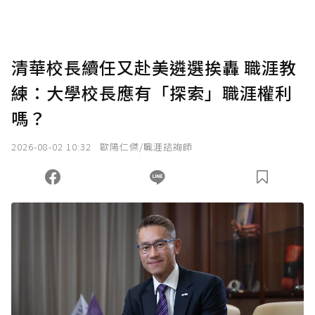
清華校長續任又赴美遴選挨轟 職涯教
練：大學校長應有「探索」職涯權利
嗎？
2026-08-02 10:32
歐陽仁傑/職涯諮詢師