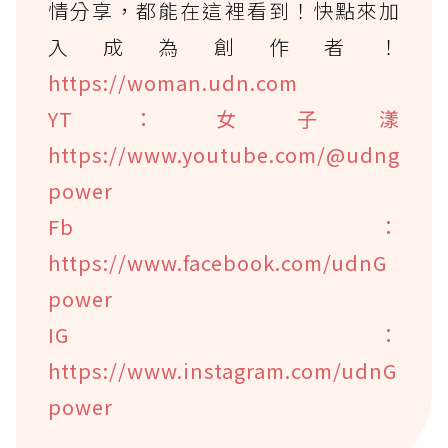
情分享，都能在這裡看到！快點來加
入成為創作者！
https://woman.udn.com
YT：女子漾
https://www.youtube.com/@udng
power
Fb：
https://www.facebook.com/udnG
power
IG：
https://www.instagram.com/udnG
power