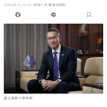
我已詳閱贊助說明，且同意站方的使用條款。
2026-08-02 10:32
歐陽仁傑/職涯諮詢師
您當前剩餘 U 利點數：
0
點；前往
購買點數
國立清華大學官網