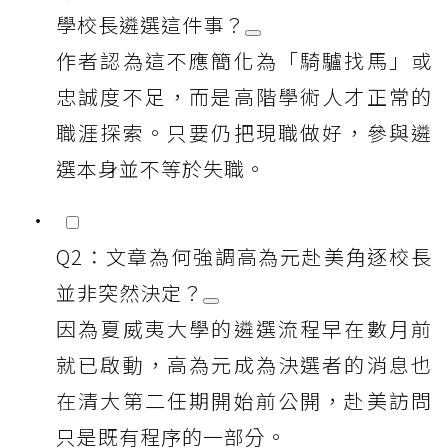
學校長遴選這件事？
作者認為這不應簡化為「騎驢找馬」或
忠誠度不足，而是高階學術人才正常的
職涯探索。只要仍把現職做好，參與遴
選本身並不等於失職。
Q2：文章為何強調高為元赴美角逐校長
並非突然決定？
因為夏威夷大學的遴選流程早在數月前
就已啟動，高為元成為決選者的消息也
在清大第二任期開始前公開，赴美訪問
只是既有程序的一部分。