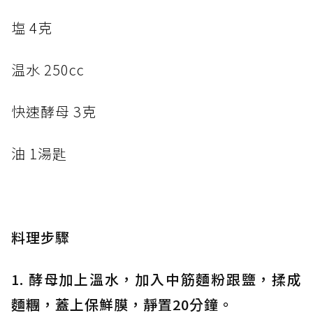
塩 4克
温水 250cc
快速酵母 3克
油 1湯匙
料理步驟
1. 酵母加上溫水，加入中筋麵粉跟鹽，揉成
麵糰，蓋上保鮮膜，靜置20分鐘。