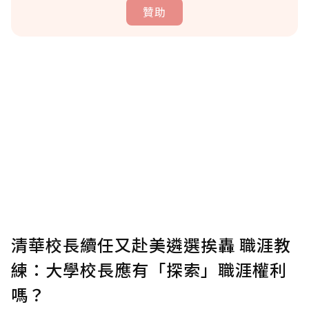
贊助
贊助說明
為了鼓勵作者持續創作更好的內容，會員可以
使用「贊助」功能實質回饋給喜愛的作者。可
將您認為適合的點數贈送給作者，一旦使用贊
助點數即不得撤銷，單筆贊助最低點數為30
點，最高點數沒有上限。
U 利點數 1 點 = NTD 1 元。
清華校長續任又赴美遴選挨轟 職涯教
練：大學校長應有「探索」職涯權利
確認送出
嗎？