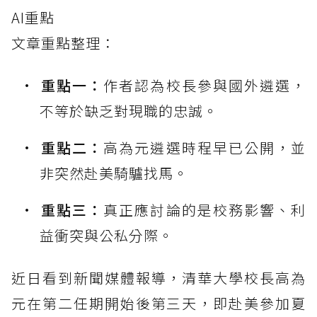
AI重點
文章重點整理：
重點一：
作者認為校長參與國外遴選，
不等於缺乏對現職的忠誠。
重點二：
高為元遴選時程早已公開，並
非突然赴美騎驢找馬。
重點三：
真正應討論的是校務影響、利
益衝突與公私分際。
近日看到新聞媒體報導，清華大學校長高為
元在第二任期開始後第三天，即赴美參加夏