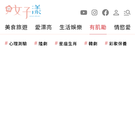
美食旅遊
愛漂亮
生活娛樂
有肌勵
情慾愛
心理測驗
陸劇
星座生肖
韓劇
彩妝保養