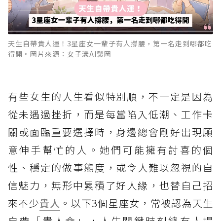
天生自帶貴人運！3星座女一輩子有人撐腰，第一名走到哪都吃
得開。圖片來源：女子漾AI製圖
有些女生的人生看似特別順，不一定是因為
從未遇過挫折，而是每當陷入低潮、工作卡
關或面臨重要選擇時，身邊總會剛好出現願
意伸手幫忙的人。她們可能擁有討喜的個
性、穩定的做事態度，或令人難以忽視的自
信魅力，無形中累積了好人緣，也替自己招
來不少
貴人
。以下3個星座女，常被認為天生
自帶「貴人命」，人生關鍵時刻總有人提