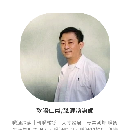
歐陽仁傑/職涯諮詢師
職涯探索｜轉職輔導｜人才發展｜專業測評 職嚮
生涯設計主理人、職涯顧問、職涯諮詢師 我擅