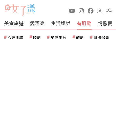
美食旅遊
愛漂亮
生活娛樂
有肌勵
情慾愛
心理測驗
陸劇
星座生肖
韓劇
彩妝保養