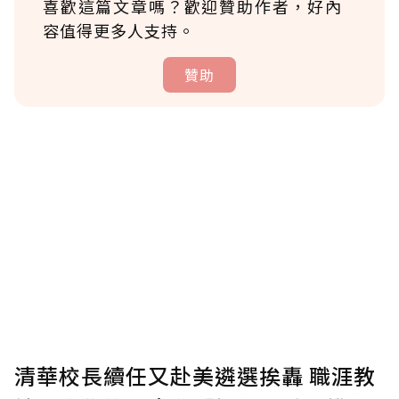
喜歡這篇文章嗎？歡迎贊助作者，好內
容值得更多人支持。
贊助
贊助說明
為了鼓勵作者持續創作更好的內容，會員可以
使用「贊助」功能實質回饋給喜愛的作者。可
將您認為適合的點數贈送給作者，一旦使用贊
助點數即不得撤銷，單筆贊助最低點數為30
點，最高點數沒有上限。
U 利點數 1 點 = NTD 1 元。
清華校長續任又赴美遴選挨轟 職涯教