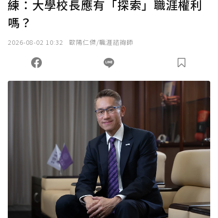
練：大學校長應有「探索」職涯權利
確認送出
嗎？
我已詳閱贊助說明，且同意站方的使用條款。
2026-08-02 10:32
歐陽仁傑/職涯諮詢師
您當前剩餘 U 利點數：
0
點；前往
購買點數