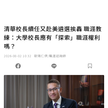
將您認為適合的點數贈送給作者，一旦使用贊
助點數即不得撤銷，單筆贊助最低點數為30
點，最高點數沒有上限。
U 利點數 1 點 = NTD 1 元。
清華校長續任又赴美遴選挨轟 職涯教
練：大學校長應有「探索」職涯權利
確認送出
嗎？
我已詳閱贊助說明，且同意站方的使用條款。
2026-08-02 10:32
歐陽仁傑/職涯諮詢師
您當前剩餘 U 利點數：
0
點；前往
購買點數