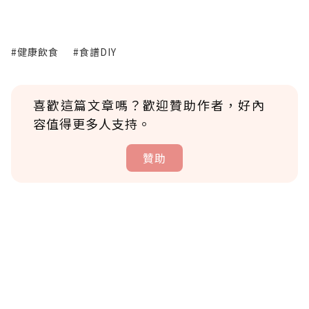
#健康飲食
#食譜DIY
喜歡這篇文章嗎？歡迎贊助作者，好內
容值得更多人支持。
贊助
贊助說明
為了鼓勵作者持續創作更好的內容，會員可以
使用「贊助」功能實質回饋給喜愛的作者。可