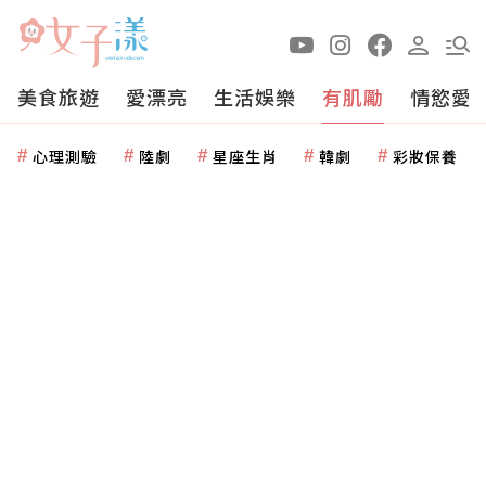
美食旅遊
愛漂亮
生活娛樂
有肌勵
情慾愛
心理測驗
陸劇
星座生肖
韓劇
彩妝保養