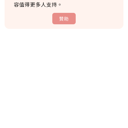
容值得更多人支持。
贊助
贊助說明
為了鼓勵作者持續創作更好的內容，會員可以
使用「贊助」功能實質回饋給喜愛的作者。可
將您認為適合的點數贈送給作者，一旦使用贊
助點數即不得撤銷，單筆贊助最低點數為30
點，最高點數沒有上限。
U 利點數 1 點 = NTD 1 元。
確認送出