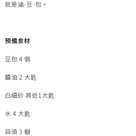
就是滷-豆-包。
預備食材
豆包 4 個
醬油 2 大匙
白細砂 將近1大匙
水 4 大匙
蒜頭 3 瓣