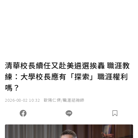
為了鼓勵作者持續創作更好的內容，會員可以
使用「贊助」功能實質回饋給喜愛的作者。可
將您認為適合的點數贈送給作者，一旦使用贊
助點數即不得撤銷，單筆贊助最低點數為30
點，最高點數沒有上限。
U 利點數 1 點 = NTD 1 元。
清華校長續任又赴美遴選挨轟 職涯教
練：大學校長應有「探索」職涯權利
確認送出
嗎？
我已詳閱贊助說明，且同意站方的使用條款。
2026-08-02 10:32
歐陽仁傑/職涯諮詢師
您當前剩餘 U 利點數：
0
點；前往
購買點數