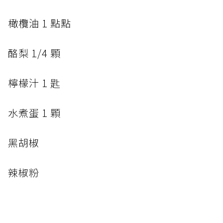
橄欖油 1 點點
酪梨 1/4 顆
檸檬汁 1 匙
水煮蛋 1 顆
黑胡椒
辣椒粉