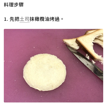
料理步驟
1. 先把
土司
抹橄欖油烤過。