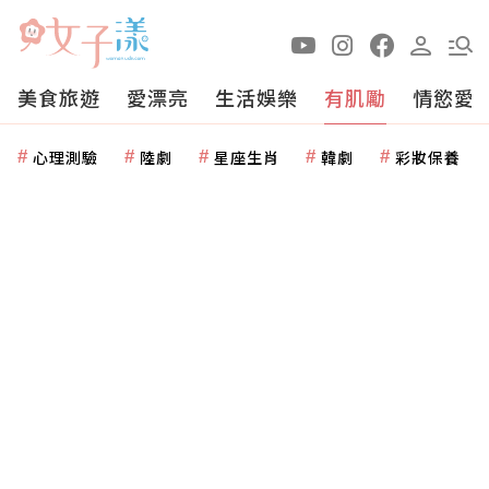
美食旅遊
愛漂亮
生活娛樂
有肌勵
情慾愛
心理測驗
陸劇
星座生肖
韓劇
彩妝保養