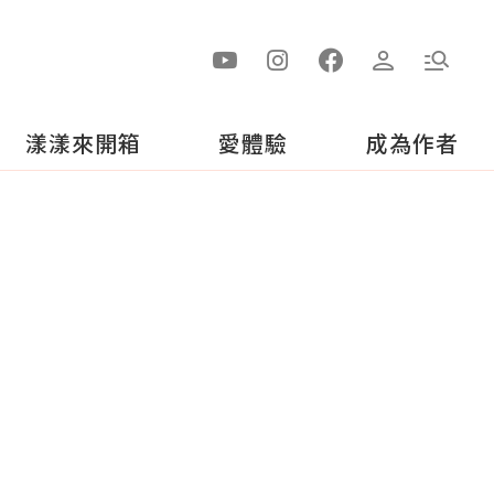
漾漾來開箱
愛體驗
成為作者