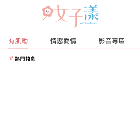
有肌勵
情慾愛情
影音專區
熱門韓劇