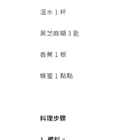
溫水 1 杯
黑芝麻糊 3 匙
香蕉 1 根
蜂蜜 1 點點
料理步驟
1. 備料。