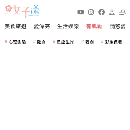
美食旅遊
愛漂亮
生活娛樂
有肌勵
情慾愛
心理測驗
陸劇
星座生肖
韓劇
彩妝保養