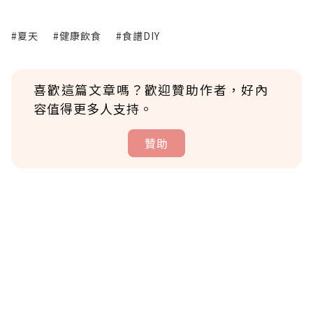
#夏天
#健康飲食
#食譜DIY
喜歡這篇文章嗎？歡迎贊助作者，好內
容值得更多人支持。
贊助
贊助說明
為了鼓勵作者持續創作更好的內容，會員可以
使用「贊助」功能實質回饋給喜愛的作者。可
將您認為適合的點數贈送給作者，一旦使用贊