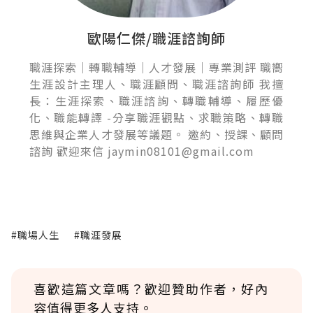
歐陽仁傑/職涯諮詢師
職涯探索｜轉職輔導｜人才發展｜專業測評 職嚮
生涯設計主理人、職涯顧問、職涯諮詢師 我擅
長：生涯探索、職涯諮詢、轉職輔導、履歷優
化、職能轉譯 -分享職涯觀點、求職策略、轉職
思維與企業人才發展等議題。 邀約、授課、顧問
諮詢 歡迎來信 jaymin08101@gmail.com
#職場人生
#職涯發展
喜歡這篇文章嗎？歡迎贊助作者，好內
容值得更多人支持。