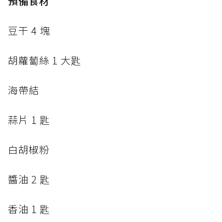
預備食材
豆干 4 塊
胡蘿蔔絲 1 大匙
海帶結
蒜片 1 匙
白胡椒粉
醬油 2 匙
香油 1 匙