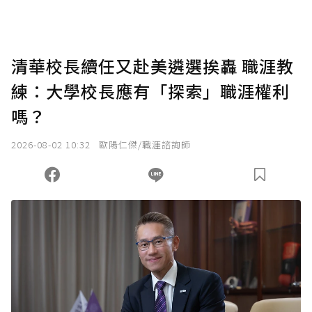
助點數即不得撤銷，單筆贊助最低點數為30
點，最高點數沒有上限。
U 利點數 1 點 = NTD 1 元。
清華校長續任又赴美遴選挨轟 職涯教
練：大學校長應有「探索」職涯權利
確認送出
嗎？
我已詳閱贊助說明，且同意站方的使用條款。
2026-08-02 10:32
歐陽仁傑/職涯諮詢師
您當前剩餘 U 利點數：
0
點；前往
購買點數