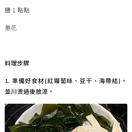
鹽 1 點點
蔥花
料理步驟
1. 準備好食材(紅蘿蔔絲、豆干、海帶結)，
並川燙過後放涼。