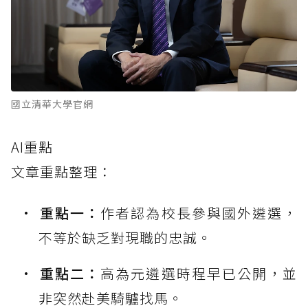
國立清華大學官網
AI重點
文章重點整理：
重點一：
作者認為校長參與國外遴選，
不等於缺乏對現職的忠誠。
重點二：
高為元遴選時程早已公開，並
非突然赴美騎驢找馬。