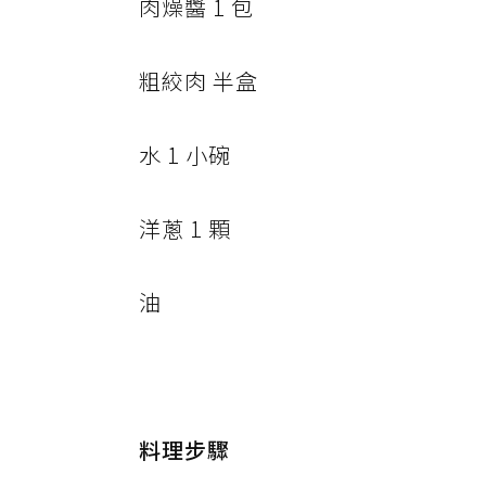
肉燥醬 1 包
粗絞肉 半盒
水 1 小碗
洋蔥 1 顆
油
料理步驟