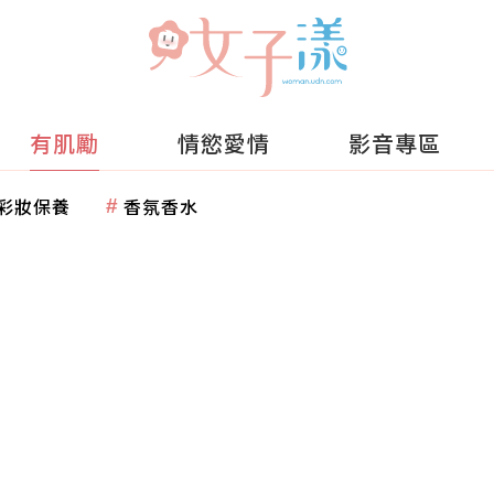
有肌勵
情慾愛情
影音專區
彩妝保養
香氛香水