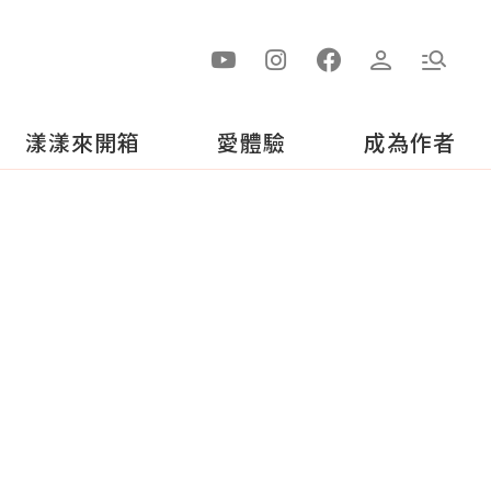
漾漾來開箱
愛體驗
成為作者