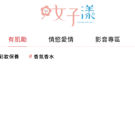
有肌勵
情慾愛情
影音專區
彩妝保養
香氛香水