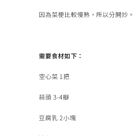
因為菜梗比較慢熟，所以分開炒。
需要食材如下：
空心菜 1把
蒜頭 3-4瓣
豆腐乳 2小塊