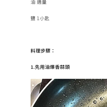
油 適量
鹽 1小匙
料理步驟：
1.先用油爆香蒜頭