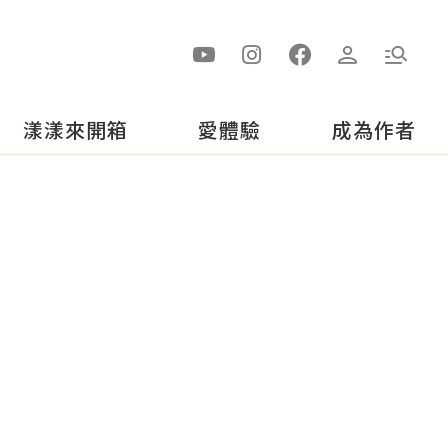
漾漾來開箱
愛體驗
成為作者