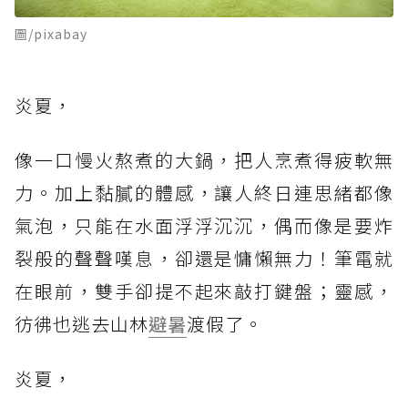
圖/pixabay
炎夏，
像一口慢火熬煮的大鍋，把人烹煮得疲軟無
力。加上黏膩的體感，讓人終日連思緒都像
氣泡，只能在水面浮浮沉沉，偶而像是要炸
裂般的聲聲嘆息，卻還是慵懶無力！筆電就
在眼前，雙手卻提不起來敲打鍵盤；靈感，
彷彿也逃去山林
避暑
渡假了。
炎夏，