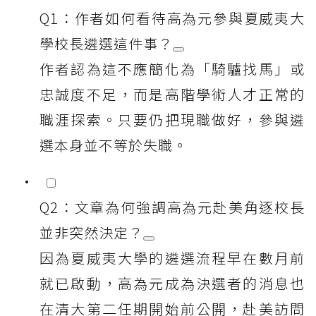
Q1：作者如何看待高為元參與夏威夷大
學校長遴選這件事？
作者認為這不應簡化為「騎驢找馬」或
忠誠度不足，而是高階學術人才正常的
職涯探索。只要仍把現職做好，參與遴
選本身並不等於失職。
Q2：文章為何強調高為元赴美角逐校長
並非突然決定？
因為夏威夷大學的遴選流程早在數月前
就已啟動，高為元成為決選者的消息也
在清大第二任期開始前公開，赴美訪問