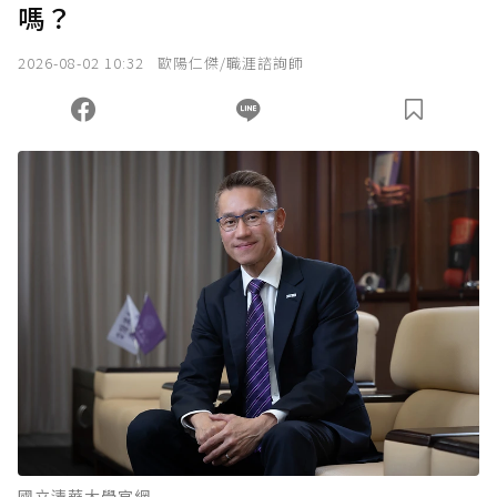
嗎？
我已詳閱贊助說明，且同意站方的使用條款。
2026-08-02 10:32
歐陽仁傑/職涯諮詢師
您當前剩餘 U 利點數：
0
點；前往
購買點數
國立清華大學官網