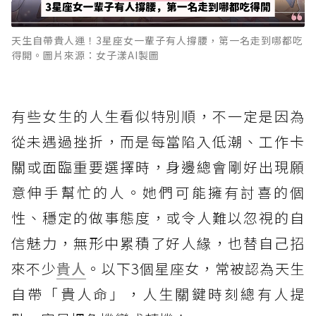
天生自帶貴人運！3星座女一輩子有人撐腰，第一名走到哪都吃
得開。圖片來源：女子漾AI製圖
有些女生的人生看似特別順，不一定是因為
從未遇過挫折，而是每當陷入低潮、工作卡
關或面臨重要選擇時，身邊總會剛好出現願
意伸手幫忙的人。她們可能擁有討喜的個
性、穩定的做事態度，或令人難以忽視的自
信魅力，無形中累積了好人緣，也替自己招
來不少
貴人
。以下3個星座女，常被認為天生
自帶「貴人命」，人生關鍵時刻總有人提