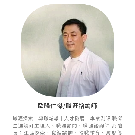
歐陽仁傑/職涯諮詢師
職涯探索｜轉職輔導｜人才發展｜專業測評 職嚮
生涯設計主理人、職涯顧問、職涯諮詢師 我擅
長：生涯探索、職涯諮詢、轉職輔導、履歷優