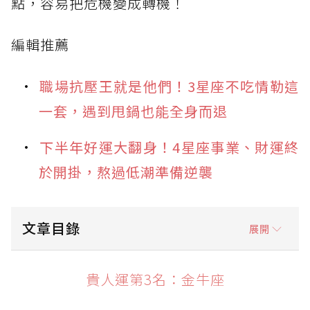
點，容易把危機變成轉機！
編輯推薦
職場抗壓王就是他們！3星座不吃情勒這
一套，遇到甩鍋也能全身而退
下半年好運大翻身！4星座事業、財運終
於開掛，熬過低潮準備逆襲
文章目錄
展開
貴人運第3名：金牛座
貴人運第3名：金牛座
貴人運第2名：獅子座