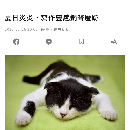
夏日炎炎，寫作靈感銷聲匿跡
2025-05-26 20:00
蒔緣‧鹿角腓腓