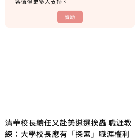
容值得更多人支持。
贊助
贊助說明
為了鼓勵作者持續創作更好的內容，會員可以
使用「贊助」功能實質回饋給喜愛的作者。可
將您認為適合的點數贈送給作者，一旦使用贊
助點數即不得撤銷，單筆贊助最低點數為30
點，最高點數沒有上限。
U 利點數 1 點 = NTD 1 元。
清華校長續任又赴美遴選挨轟 職涯教
練：大學校長應有「探索」職涯權利
確認送出