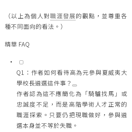
（以上為個人對
職涯發展
的觀點，並尊重各
種不同面向的看法。）
精華 FAQ
Q1：作者如何看待高為元參與夏威夷大
學校長遴選這件事？
作者認為這不應簡化為「騎驢找馬」或
忠誠度不足，而是高階學術人才正常的
職涯探索。只要仍把現職做好，參與遴
選本身並不等於失職。