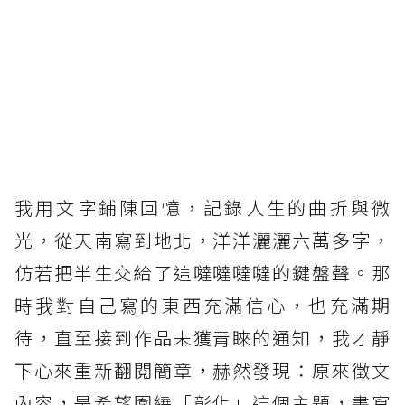
我用文字鋪陳回憶，記錄人生的曲折與微
光，從天南寫到地北，洋洋灑灑六萬多字，
仿若把半生交給了這噠噠噠噠的鍵盤聲。那
時我對自己寫的東西充滿信心，也充滿期
待，直至接到作品未獲青睞的通知，我才靜
下心來重新翻閱簡章，赫然發現：原來徵文
內容，是希望圍繞「彰化」這個主題，書寫