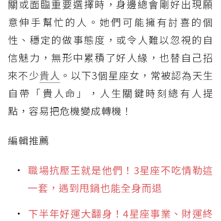
關或面臨重要選擇時，身邊總會剛好出現願
意伸手幫忙的人。她們可能擁有討喜的個
性、穩定的做事態度，或令人難以忽視的自
信魅力，無形中累積了好人緣，也替自己招
來不少
貴人
。以下3個星座女，常被認為天生
自帶「貴人命」，人生關鍵時刻總有人提
點，容易把危機變成轉機！
編輯推薦
職場抗壓王就是他們！3星座不吃情勒這
一套，遇到甩鍋也能全身而退
下半年好運大翻身！4星座事業、財運終