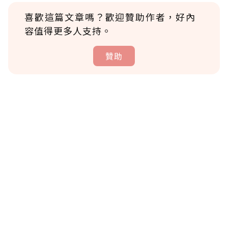
喜歡這篇文章嗎？歡迎贊助作者，好內
容值得更多人支持。
贊助
贊助說明
為了鼓勵作者持續創作更好的內容，會員可以
使用「贊助」功能實質回饋給喜愛的作者。可
將您認為適合的點數贈送給作者，一旦使用贊
助點數即不得撤銷，單筆贊助最低點數為30
點，最高點數沒有上限。
U 利點數 1 點 = NTD 1 元。