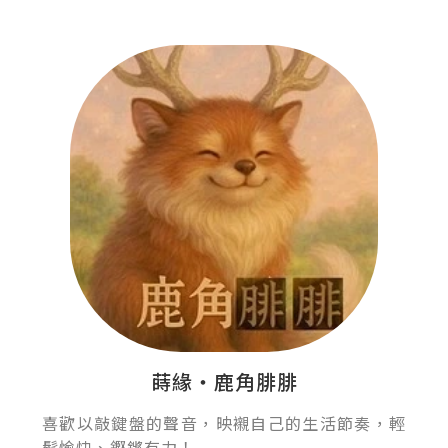
蒔緣‧鹿角腓腓
喜歡以敲鍵盤的聲音，映襯自己的生活節奏，輕
鬆愉快、鏗鏘有力！