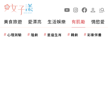
美食旅遊
愛漂亮
生活娛樂
有肌勵
情慾愛
心理測驗
陸劇
星座生肖
韓劇
彩妝保養