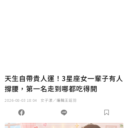
確認送出
我已詳閱贊助說明，且同意站方的使用條款。
您當前剩餘 U 利點數：
0
點；前往
購買點數
天生自帶貴人運！3星座女一輩子有人
撐腰，第一名走到哪都吃得開
2026-08-03 18:04
女子漾／編輯王廷羽