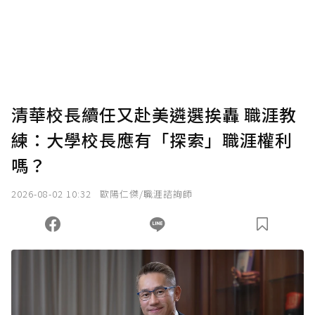
使用「贊助」功能實質回饋給喜愛的作者。可
將您認為適合的點數贈送給作者，一旦使用贊
助點數即不得撤銷，單筆贊助最低點數為30
點，最高點數沒有上限。
U 利點數 1 點 = NTD 1 元。
清華校長續任又赴美遴選挨轟 職涯教
練：大學校長應有「探索」職涯權利
確認送出
嗎？
我已詳閱贊助說明，且同意站方的使用條款。
2026-08-02 10:32
歐陽仁傑/職涯諮詢師
您當前剩餘 U 利點數：
0
點；前往
購買點數