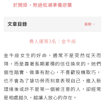
於開掛，熬過低潮準備逆襲
文章目錄
展開
貴人運第3名：金牛座
貴人運第3名：金牛座
貴人運第2名：獅子座
金牛座女生的好命，通常不是突然從天而
貴人運第1名：天秤座
降，而是靠著長期累積的信任換來的。她們
個性踏實、做事有耐心，不喜歡投機取巧，
也不會為了搶功勞而刻意表現自己，進入新
環境後或許不是第一個被注意的人，卻經常
是相處越久，越讓人放心的存在。