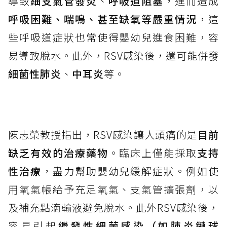
導致
細支氣管發炎
、
呼吸道阻塞
，進而造成
呼吸困難、喘鳴、甚至缺氧等嚴重情況
，這
些呼吸道症狀也常使得嬰幼兒進食困難，容
易導致脫水。此外，RSV感染後，還可能併發
細菌性肺炎
、
中耳炎
等。
陳志榮教授指出，RSV感染讓人頭痛的是
目前
缺乏有效的治療藥物
。臨床上僅能採取
支持
性治療
，盡力幫助嬰幼兒緩解症狀。例如使
用氧氣帳給予充足氧氣、支氣管擴張劑，以
及補充點滴輸液避免脫水。此外RSV感染後，
容易引起
繼發性細菌感染（如肺炎鏈球