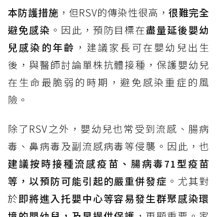
本防護措施
，但RSV的傳染性很高，
很難完全
避免感染
。因此，預防目標在
盡量延後嬰幼
兒感染的年齡
，建議家長可在嬰幼兒出生
後，與醫師討論單株抗體接種，保護嬰幼兒
在生命最脆弱的時期，避免感染重症的風
險。
除了RSV之外，嬰幼兒也常受到流感、腸病
毒、鼻病毒及副流感病毒等侵襲。因此，也
建議按時接種流感疫苗、腸病毒71型疫苗
等，以預防可能引起的嚴重併發症
。尤其對
於
即將進入托嬰中心等容易發生群聚感染環
境的嬰幼兒，及早提供保護
，更顯重要。家