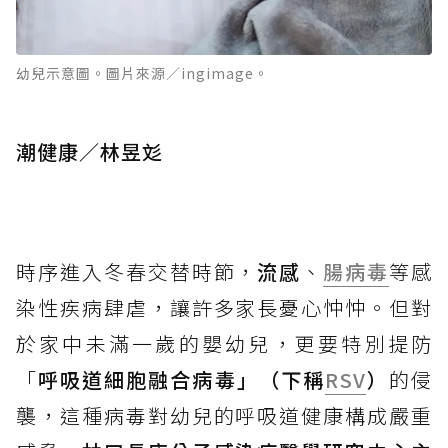
幼兒示意圖。圖片來源／ingimage。
潮健康／林昱彣
時序進入冬春交替時節，
流感
、
腸病毒
等感
染性疾病肆虐，讓許多家長憂心忡忡。但對
於家中未滿一歲的嬰幼兒，更要特別提防
「
呼吸道細胞融合病毒」（下稱
RSV
）
的侵
襲，這種病毒對幼兒的呼吸道健康構成嚴重