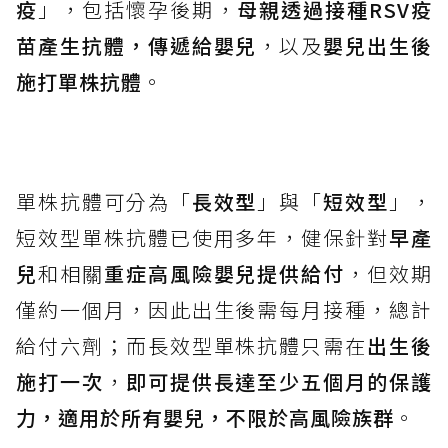
疫
」，包括懷孕後期，
母親透過接種RSV疫
苗產生抗體，傳遞給嬰兒
，以及
嬰兒出生後
施打單株抗體
。
單株抗體可分為「
長效型
」與「
短效型
」，
短效型單株抗體已使用多年，健保針對
早產
兒
和相關
重症高風險嬰兒提供給付
，但效期
僅約一個月，因此出生後需每月接種，總計
給付六劑；而長效型單株抗體只需在
出生後
施打一次
，
即可提供長達至少五個月的保護
力，適用於所有嬰兒，不限於高風險族群
。