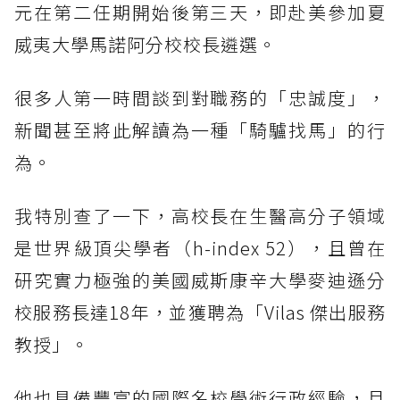
元在第二任期開始後第三天，即赴美參加夏
威夷大學馬諾阿分校校長遴選。
很多人第一時間談到對職務的「忠誠度」，
新聞甚至將此解讀為一種「騎驢找馬」的行
為。
我特別查了一下，高校長在生醫高分子領域
是世界級頂尖學者（h-index 52），且曾在
研究實力極強的美國威斯康辛大學麥迪遜分
校服務長達18年，並獲聘為「Vilas 傑出服務
教授」。
他也具備豐富的國際名校學術行政經驗，且