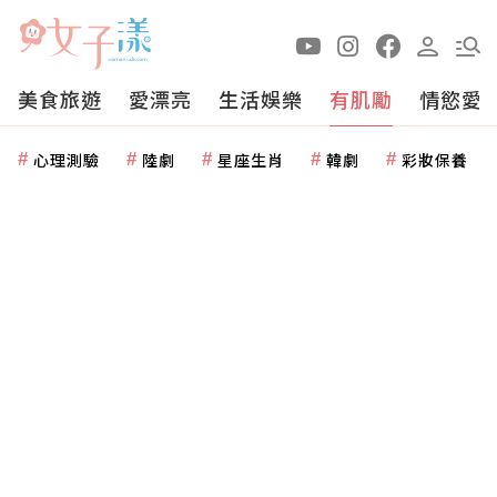
美食旅遊
愛漂亮
生活娛樂
有肌勵
情慾愛
心理測驗
陸劇
星座生肖
韓劇
彩妝保養