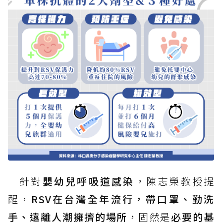
針對
嬰幼兒呼吸道感染
，陳志榮教授提
醒，
RSV在台灣全年流行，帶口罩、勤洗
手、遠離人潮擁擠的場所
，固然是
必要的基