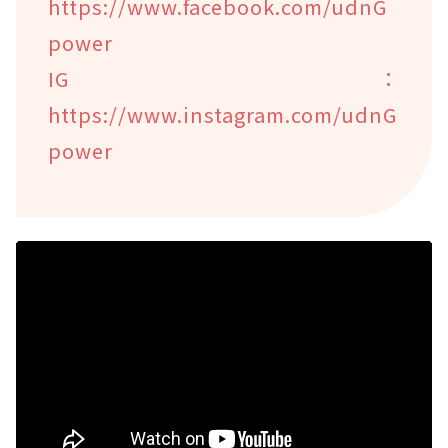
https://www.facebook.com/udnG
power
IG：
https://www.instagram.com/udnG
power