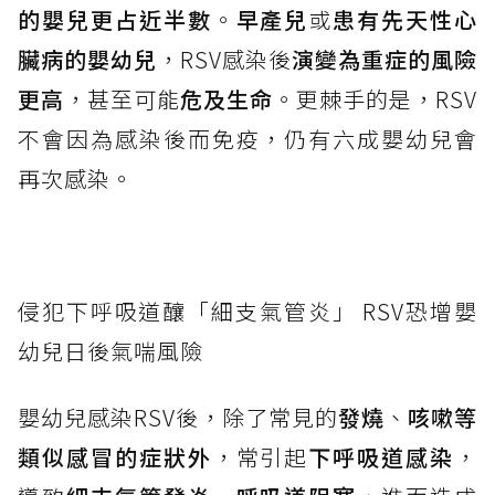
的嬰兒更占近半數
。
早產兒
或
患有先天性心
臟病的嬰幼兒
，RSV感染後
演變為重症的風險
更高
，甚至可能
危及生命
。更棘手的是，RSV
不會因為感染後而免疫，仍有六成嬰幼兒會
再次感染。
侵犯下呼吸道釀「細支氣管炎」 RSV恐增嬰
幼兒日後氣喘風險
嬰幼兒感染RSV後，除了常見的
發燒
、
咳嗽等
類似感冒的症狀外
，常引起
下呼吸道感染
，