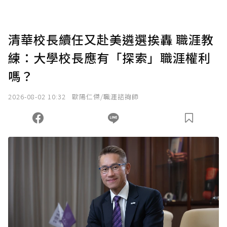
點，最高點數沒有上限。
U 利點數 1 點 = NTD 1 元。
清華校長續任又赴美遴選挨轟 職涯教
練：大學校長應有「探索」職涯權利
確認送出
嗎？
我已詳閱贊助說明，且同意站方的使用條款。
2026-08-02 10:32
歐陽仁傑/職涯諮詢師
您當前剩餘 U 利點數：
0
點；前往
購買點數