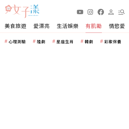
美食旅遊
愛漂亮
生活娛樂
有肌勵
情慾愛
心理測驗
陸劇
星座生肖
韓劇
彩妝保養