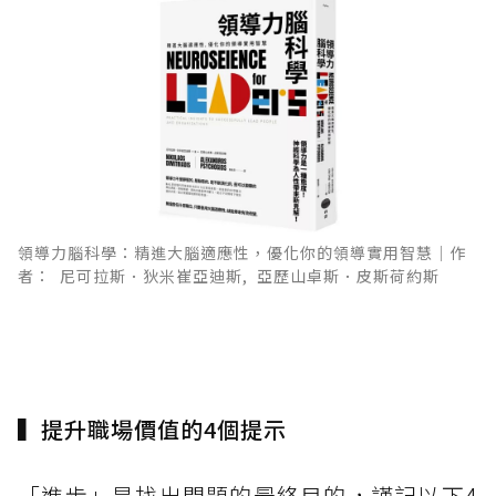
領導力腦科學：精進大腦適應性，優化你的領導實用智慧｜作
者： 尼可拉斯．狄米崔亞迪斯, 亞歷山卓斯．皮斯荷約斯
▍提升職場價值的4個提示
「進步」是找出問題的最終目的，謹記以下4