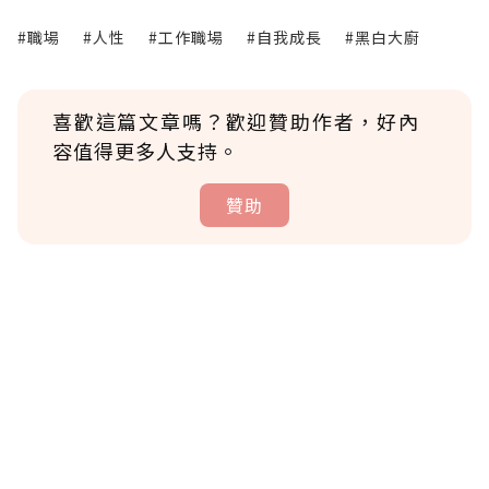
#職場
#人性
#工作職場
#自我成長
#黑白大廚
喜歡這篇文章嗎？歡迎贊助作者，好內
容值得更多人支持。
贊助
贊助說明
為了鼓勵作者持續創作更好的內容，會員可以
使用「贊助」功能實質回饋給喜愛的作者。可
將您認為適合的點數贈送給作者，一旦使用贊
助點數即不得撤銷，單筆贊助最低點數為30