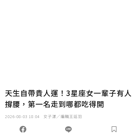
U 利點數 1 點 = NTD 1 元。
確認送出
我已詳閱贊助說明，且同意站方的使用條款。
您當前剩餘 U 利點數：
0
點；前往
購買點數
天生自帶貴人運！3星座女一輩子有人
撐腰，第一名走到哪都吃得開
2026-08-03 18:04
女子漾／編輯王廷羽