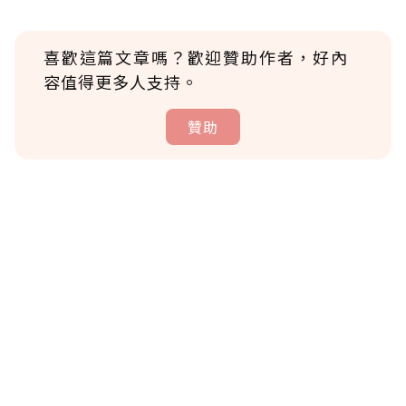
喜歡這篇文章嗎？歡迎贊助作者，好內
容值得更多人支持。
贊助
贊助說明
為了鼓勵作者持續創作更好的內容，會員可以
使用「贊助」功能實質回饋給喜愛的作者。可
將您認為適合的點數贈送給作者，一旦使用贊
助點數即不得撤銷，單筆贊助最低點數為30
點，最高點數沒有上限。