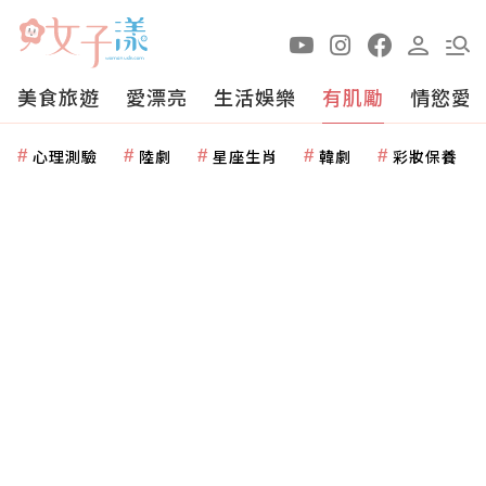
美食旅遊
愛漂亮
生活娛樂
有肌勵
情慾愛
心理測驗
陸劇
星座生肖
韓劇
彩妝保養