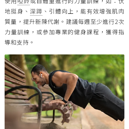
使用
啞鈴
或自體重進行的力量訓練，如：伏
地挺身、
深蹲
、引體向上，能有效增強肌肉
質量，提升新陳代謝。建議每週至少進行2次
力量訓練，或參加專業的健身課程，獲得指
導和支持。