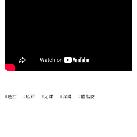
#癌症
#啞鈴
#足球
#深蹲
#體脂肪