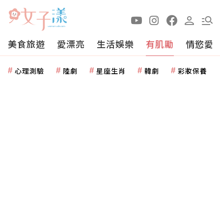
美食旅遊
愛漂亮
生活娛樂
有肌勵
情慾愛
心理測驗
陸劇
星座生肖
韓劇
彩妝保養