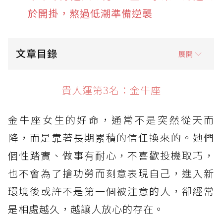
於開掛，熬過低潮準備逆襲
文章目錄
展開
貴人運第3名：金牛座
貴人運第3名：金牛座
貴人運第2名：獅子座
金牛座女生的好命，通常不是突然從天而
貴人運第1名：天秤座
降，而是靠著長期累積的信任換來的。她們
個性踏實、做事有耐心，不喜歡投機取巧，
也不會為了搶功勞而刻意表現自己，進入新
環境後或許不是第一個被注意的人，卻經常
是相處越久，越讓人放心的存在。