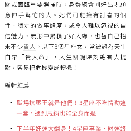
關或面臨重要選擇時，身邊總會剛好出現願
意伸手幫忙的人。她們可能擁有討喜的個
性、穩定的做事態度，或令人難以忽視的自
信魅力，無形中累積了好人緣，也替自己招
來不少
貴人
。以下3個星座女，常被認為天生
自帶「貴人命」，人生關鍵時刻總有人提
點，容易把危機變成轉機！
編輯推薦
職場抗壓王就是他們！3星座不吃情勒這
一套，遇到甩鍋也能全身而退
下半年好運大翻身！4星座事業、財運終