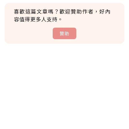
喜歡這篇文章嗎？歡迎贊助作者，好內
容值得更多人支持。
贊助
贊助說明
為了鼓勵作者持續創作更好的內容，會員可以
使用「贊助」功能實質回饋給喜愛的作者。可
將您認為適合的點數贈送給作者，一旦使用贊
助點數即不得撤銷，單筆贊助最低點數為30
點，最高點數沒有上限。
U 利點數 1 點 = NTD 1 元。