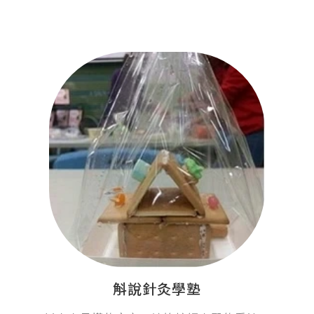
斛說針灸學塾