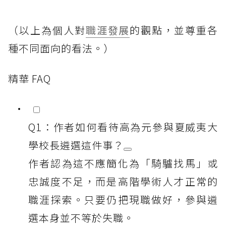
（以上為個人對
職涯發展
的觀點，並尊重各
種不同面向的看法。）
精華 FAQ
Q1：作者如何看待高為元參與夏威夷大
學校長遴選這件事？
作者認為這不應簡化為「騎驢找馬」或
忠誠度不足，而是高階學術人才正常的
職涯探索。只要仍把現職做好，參與遴
選本身並不等於失職。