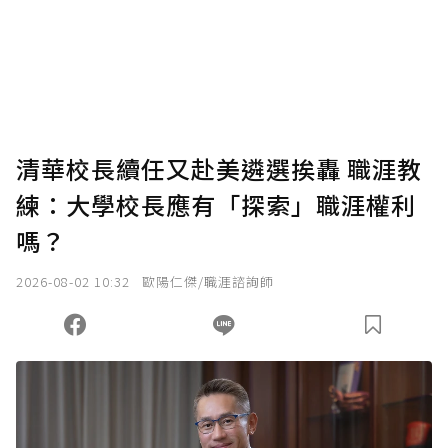
為了鼓勵作者持續創作更好的內容，會員可以
使用「贊助」功能實質回饋給喜愛的作者。可
將您認為適合的點數贈送給作者，一旦使用贊
助點數即不得撤銷，單筆贊助最低點數為30
點，最高點數沒有上限。
U 利點數 1 點 = NTD 1 元。
清華校長續任又赴美遴選挨轟 職涯教
練：大學校長應有「探索」職涯權利
確認送出
嗎？
我已詳閱贊助說明，且同意站方的使用條款。
2026-08-02 10:32
歐陽仁傑/職涯諮詢師
您當前剩餘 U 利點數：
0
點；前往
購買點數