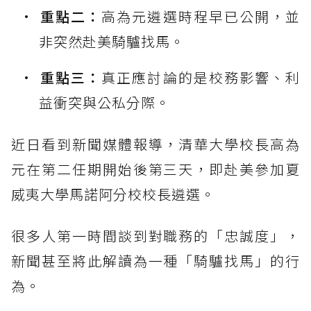
重點二：
高為元遴選時程早已公開，並
非突然赴美騎驢找馬。
重點三：
真正應討論的是校務影響、利
益衝突與公私分際。
近日看到新聞媒體報導，清華大學校長高為
元在第二任期開始後第三天，即赴美參加夏
威夷大學馬諾阿分校校長遴選。
很多人第一時間談到對職務的「忠誠度」，
新聞甚至將此解讀為一種「騎驢找馬」的行
為。