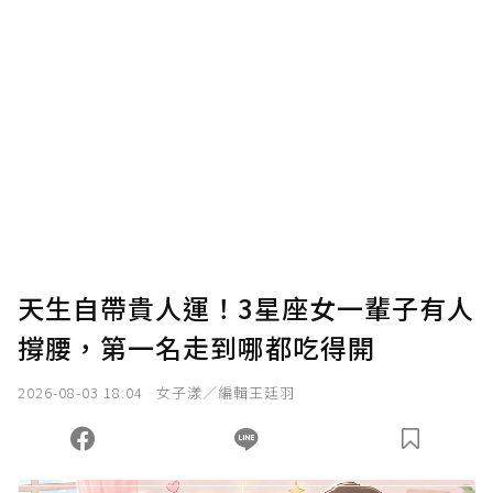
確認送出
我已詳閱贊助說明，且同意站方的使用條款。
您當前剩餘 U 利點數：
0
點；前往
購買點數
天生自帶貴人運！3星座女一輩子有人
撐腰，第一名走到哪都吃得開
2026-08-03 18:04
女子漾／編輯王廷羽