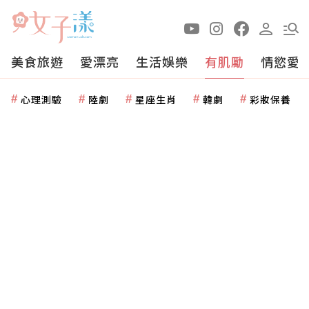
美食旅遊
愛漂亮
生活娛樂
有肌勵
情慾愛
心理測驗
陸劇
星座生肖
韓劇
彩妝保養