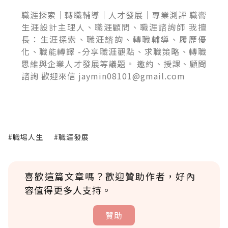
職涯探索｜轉職輔導｜人才發展｜專業測評 職嚮
生涯設計主理人、職涯顧問、職涯諮詢師 我擅
長：生涯探索、職涯諮詢、轉職輔導、履歷優
化、職能轉譯 -分享職涯觀點、求職策略、轉職
思維與企業人才發展等議題。 邀約、授課、顧問
諮詢 歡迎來信 jaymin08101@gmail.com
#職場人生
#職涯發展
喜歡這篇文章嗎？歡迎贊助作者，好內
容值得更多人支持。
贊助