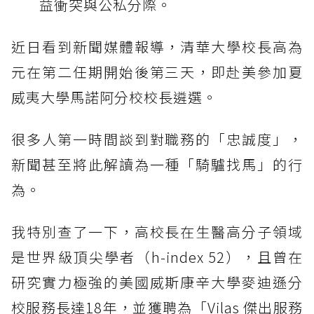
益衝突與公私分際。
近日看到新聞媒體報導，清華大學校長高為
元在第二任期開始後第三天，即赴美參加夏
威夷大學馬諾阿分校校長遴選。
很多人第一時間談到對職務的「忠誠度」，
新聞甚至將此解讀為一種「騎驢找馬」的行
為。
我特別查了一下，高校長在生醫高分子領域
是世界級頂尖學者（h-index 52），且曾在
研究實力極強的美國威斯康辛大學麥迪遜分
校服務長達18年，並獲聘為「Vilas 傑出服務