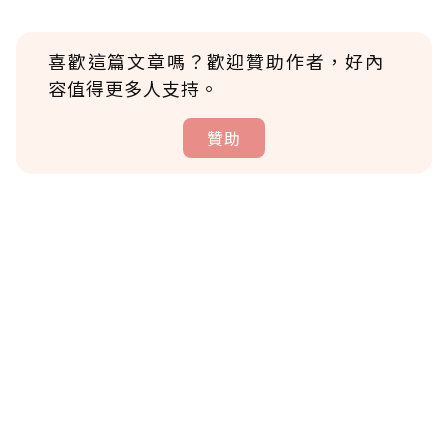
喜歡這篇文章嗎？歡迎贊助作者，好內
容值得更多人支持。
贊助
贊助說明
為了鼓勵作者持續創作更好的內容，會員可以
使用「贊助」功能實質回饋給喜愛的作者。可
將您認為適合的點數贈送給作者，一旦使用贊
助點數即不得撤銷，單筆贊助最低點數為30
點，最高點數沒有上限。