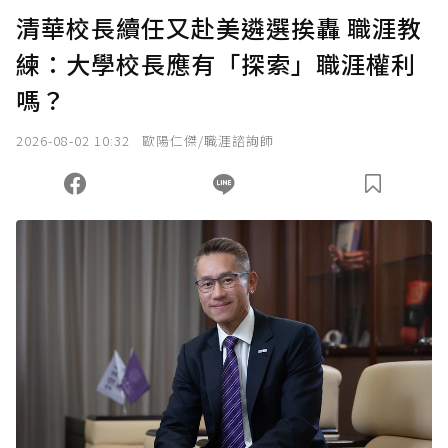
U 利點數 1 點 = NTD 1 元。
清華校長續任又赴美遴選挨轟 職涯教
練：大學校長應有「探索」職涯權利
確認送出
嗎？
我已詳閱贊助說明，且同意站方的使用條款。
2026-08-02 10:32
歐陽仁傑/職涯諮詢師
您當前剩餘 U 利點數：
0
點；前往
購買點數