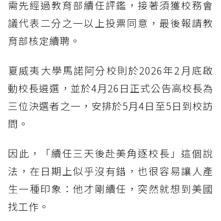
需先經過教育部續任評鑑，接著須獲校務會
議代表二分之一以上投票同意，最後報請教
育部核定續聘。
夏威夷大學馬諾阿分校則於2026年2月底啟
動校長遴選，並於4月26日正式公告高校長為
三位決選者之一，安排於5月4日至5日到校訪
問。
因此，「續任三天後赴美角逐校長」這個說
法，在日期上似乎沒有錯，也很容易讓人產
生一種印象：他才剛續任，突然就想到美國
找工作。