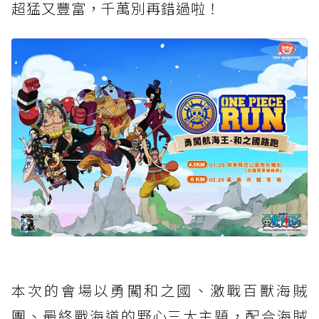
超猛又豐富，千萬別再錯過啦！
本次的會場以勇闖和之國、激戰百獸海賊
團、最終戰海道的野心三大主題，配合海賊