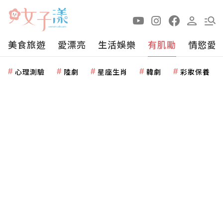
美食旅遊
愛漂亮
生活娛樂
有肌勵
情慾愛
心理測驗
陸劇
星座生肖
韓劇
彩妝保養