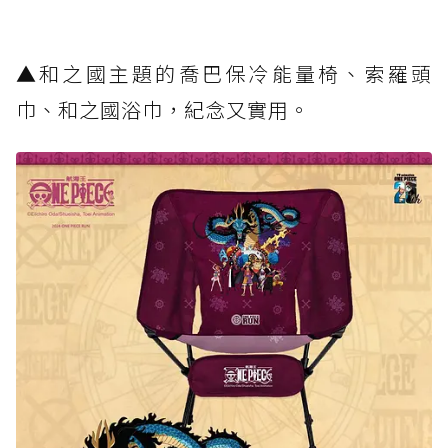
▲和之國主題的喬巴保冷能量椅、索羅頭
巾、和之國浴巾，紀念又實用。