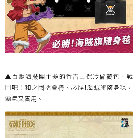
▲百獸海賊團主題的香吉士保冷儲藏包、戰
鬥吧！和之國摺疊椅、必勝!海賊旗隨身毯，
霸氣又實用。