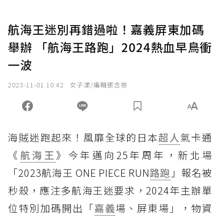
航海王迷別再錯過啦！嘉義屏東加碼
舉辦 「航海王路跑」2024熱血早鳥衝
一波
2023-11-01 10:42
女子漾/編輯張念慈
海賊迷跑起來！風靡全球的日本
超人
氣卡通
《
航海王
》今年邁向25年周年，新北場
「2023航海王 ONE PIECE RUN
路跑
」報名被
秒殺，應注多航海王迷要求，2024年主辦單
位特別加碼開出「
嘉義
場、屏東場」，物資