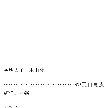
🍚明太子日本山藥
⋯⋯⋯⋯⋯⋯⋯⋯⋯⋯⋯⋯⋯⋯🐟虱目魚皮
蚵仔無米粥
材料：