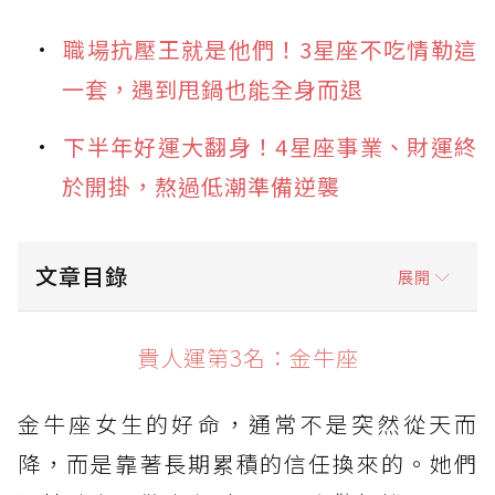
職場抗壓王就是他們！3星座不吃情勒這
一套，遇到甩鍋也能全身而退
下半年好運大翻身！4星座事業、財運終
於開掛，熬過低潮準備逆襲
文章目錄
展開
貴人運第3名：金牛座
貴人運第3名：金牛座
貴人運第2名：獅子座
金牛座女生的好命，通常不是突然從天而
貴人運第1名：天秤座
降，而是靠著長期累積的信任換來的。她們