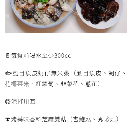
🥛每餐前喝水至少300cc
🐟虱目魚皮蚵仔無米粥（虱目魚皮、蚵仔、
花椰菜米
、紅蘿蔔、韭菜花、蔥花）
😋涼拌川耳
🍄烤蒜味香料芝麻雙菇（杏鮑菇、秀珍菇）