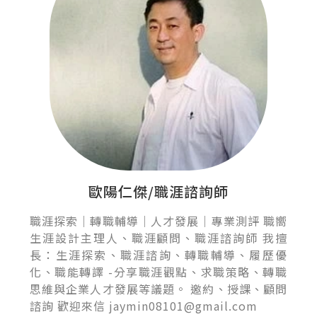
歐陽仁傑/職涯諮詢師
職涯探索｜轉職輔導｜人才發展｜專業測評 職嚮
生涯設計主理人、職涯顧問、職涯諮詢師 我擅
長：生涯探索、職涯諮詢、轉職輔導、履歷優
化、職能轉譯 -分享職涯觀點、求職策略、轉職
思維與企業人才發展等議題。 邀約、授課、顧問
諮詢 歡迎來信 jaymin08101@gmail.com