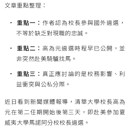
文章重點整理：
重點一：
作者認為校長參與國外遴選，
不等於缺乏對現職的忠誠。
重點二：
高為元遴選時程早已公開，並
非突然赴美騎驢找馬。
重點三：
真正應討論的是校務影響、利
益衝突與公私分際。
近日看到新聞媒體報導，清華大學校長高為
元在第二任期開始後第三天，即赴美參加夏
威夷大學馬諾阿分校校長遴選。