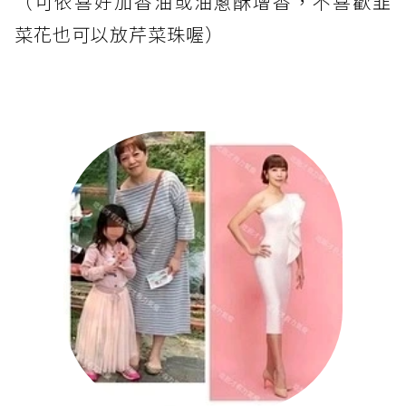
（可依喜好加香油或油蔥酥增香，不喜歡韭
菜花也可以放芹菜珠喔）