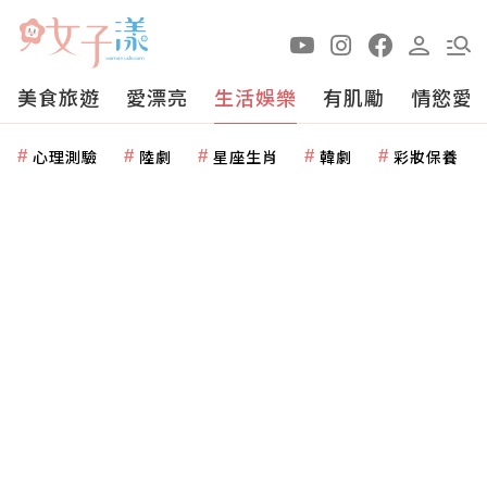
美食旅遊
愛漂亮
生活娛樂
有肌勵
情慾愛
心理測驗
陸劇
星座生肖
韓劇
彩妝保養