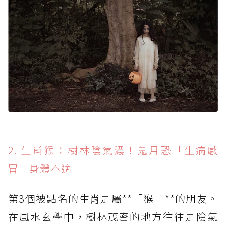
2. 生肖猴：樹林陰氣濃！鬼月恐「生病感
冒」身體不適
第3個被點名的生肖是屬**「猴」**的朋友。
在風水玄學中，樹林茂密的地方往往是陰氣