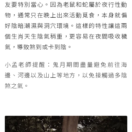
友要特別當心。因為老鼠和蛇屬於夜行性動
物，通常只在晚上出來活動覓食，本身就偏
好陰暗潮濕與洞穴環境。這樣的特性讓這兩
個生肖天生陰氣稍重，更容易在夜間吸收穢
氣，導致煞到或卡到陰。
小孟老師提醒：鬼月期間盡量避免前往海
邊、河邊以及山上等地方，以免接觸過多陰
煞之氣。