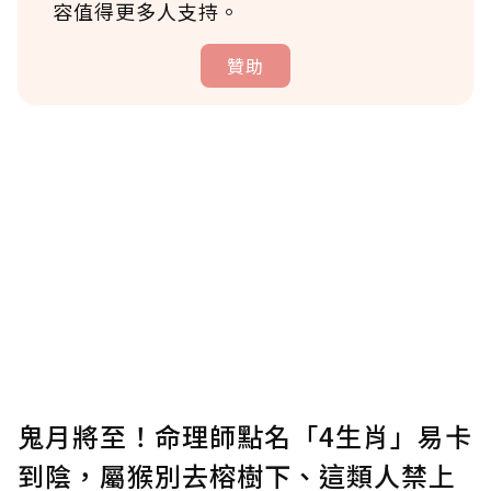
容值得更多人支持。
贊助
贊助說明
為了鼓勵作者持續創作更好的內容，會員可以
使用「贊助」功能實質回饋給喜愛的作者。可
將您認為適合的點數贈送給作者，一旦使用贊
助點數即不得撤銷，單筆贊助最低點數為30
點，最高點數沒有上限。
U 利點數 1 點 = NTD 1 元。
鬼月將至！命理師點名「4生肖」易卡
到陰，屬猴別去榕樹下、這類人禁上
確認送出