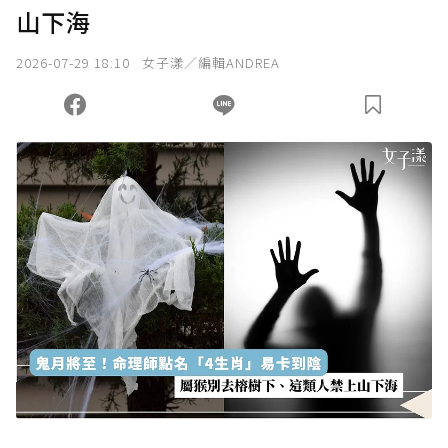
山下海
我已詳閱贊助說明，且同意站方的使用條款。
2026-07-29 18:10
女子漾／編輯ANDREA
您當前剩餘 U 利點數：
0
點；前往
購買點數