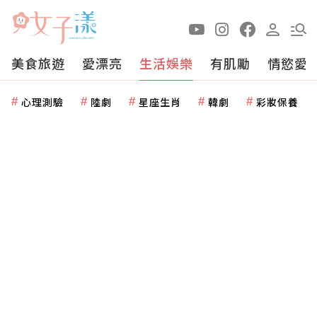
美食旅遊
愛漂亮
生活娛樂
有肌勵
情慾愛
心理測驗
陸劇
星座生肖
韓劇
彩妝保養