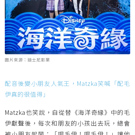
圖片來源：迪士尼影業
配音後變小朋友人氣王，Matzka笑喊「配毛
伊真的很值得」
Matzka也笑說，自從替《海洋奇緣》中的毛
伊獻聲後，每次和朋友的小孩出去玩，總會
被小朋友起鬨：「唱毛伊！唱毛伊！」讓他