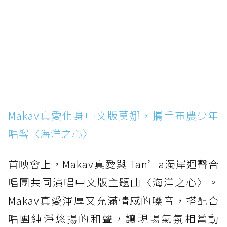
Makav真愛化身中文版莫娜，攜手布農少年
唱響〈海洋之心〉
首映會上，Makav真愛與 Tan’a濁岸迴聲合
唱團共同演唱中文版主題曲〈海洋之心〉。
Makav真愛渾厚又充滿情感的嗓音，搭配合
唱團純淨悠揚的和聲，讓現場氣氛相當動