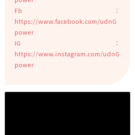
Fb：
https://www.facebook.com/udnG
power
IG：
https://www.instagram.com/udnG
power