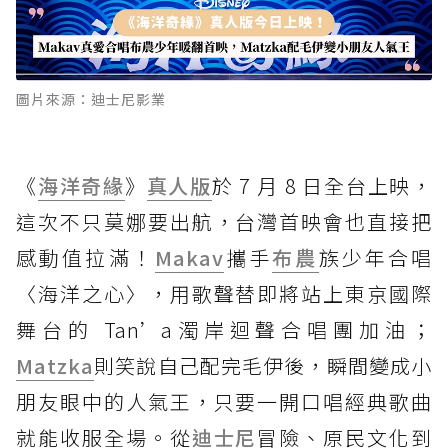
圖片來源：迪士尼影業
《
海洋奇緣
》
真人版
於 7 月 8 日全台上映，
這次不只莫娜要出航，台灣首映會也直接把
感動值拉滿！
Makav
攜手
布農
族少年合唱
〈海洋之心〉，用歌聲替即將站上東京國際
舞台的 Tan’a濁岸迴聲合唱團加油；
Matzka
則笑說自己配完毛伊後，瞬間變成小
朋友眼中的人氣王，只要一開口唱經典歌曲
就能收服全場。從
迪士尼
冒險、原民文化到