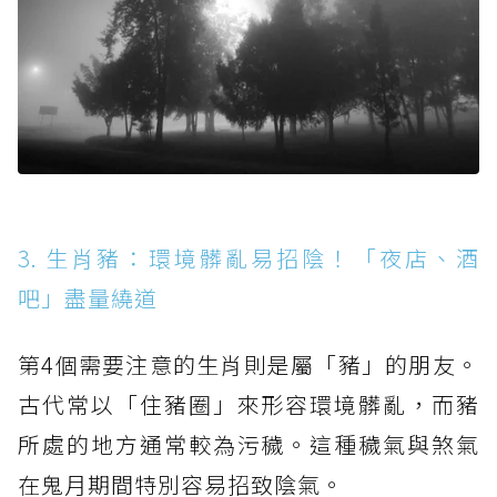
3. 生肖豬：環境髒亂易招陰！「夜店、酒
吧」盡量繞道
第4個需要注意的生肖則是屬「豬」的朋友。
古代常以「住豬圈」來形容環境髒亂，而豬
所處的地方通常較為污穢。這種穢氣與煞氣
在鬼月期間特別容易招致陰氣。