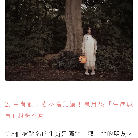
2. 生肖猴：樹林陰氣濃！鬼月恐「生病感
冒」身體不適
第3個被點名的生肖是屬**「猴」**的朋友。