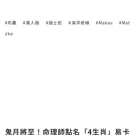
#布農
#真人版
#迪士尼
#海洋奇緣
#Makav
#Mat
zka
鬼月將至！命理師點名「4生肖」易卡