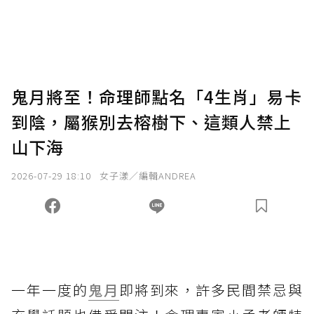
鬼月將至！命理師點名「4生肖」易卡
到陰，屬猴別去榕樹下、這類人禁上
山下海
2026-07-29 18:10
女子漾／編輯ANDREA
一年一度的
鬼月
即將到來，許多民間禁忌與