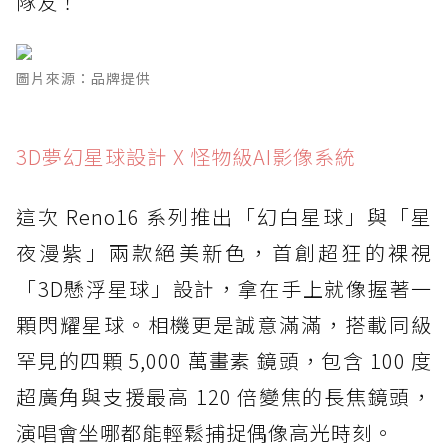
隊友！
圖片來源：品牌提供
3D夢幻星球設計 X 怪物級AI影像系統
這次 Reno16 系列推出「幻白星球」與「星
夜漫紫」兩款絕美新色，首創超狂的裸視
「3D懸浮星球」設計，拿在手上就像握著一
顆閃耀星球。相機更是誠意滿滿，搭載同級
罕見的四顆 5,000 萬畫素 鏡頭，包含 100 度
超廣角與支援最高 120 倍變焦的長焦鏡頭，
演唱會坐哪都能輕鬆捕捉偶像高光時刻。