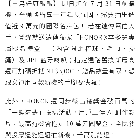
【早鳥好康報報】 即日起至 7 月 31 日前購
機，全通路皆享一年延長保固，還要抽出價
值近 9 萬元的國際名牌包！ 若在遠傳電信入
手，登錄就送遠傳獨家「HONOR X李多慧專
屬聯名禮盒」（內含限定棒球、毛巾、掛
繩）及 JBL 藍牙喇叭；指定通路舊換新最高
還可加碼折抵 NT$3,000，贈品數量有限，想
跟女神用同款新機的手腳要快囉！
此外，HONOR 還同步祭出總獎金破百萬的
「一鍵造夢」投稿活動，用戶上傳 AI 創作影
片，最高有機會抱走 10 萬元圓夢金，全民參
與投票還能週週抽新機，千萬別錯過！