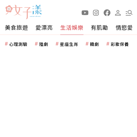
美食旅遊
愛漂亮
生活娛樂
有肌勵
情慾愛
心理測驗
陸劇
星座生肖
韓劇
彩妝保養