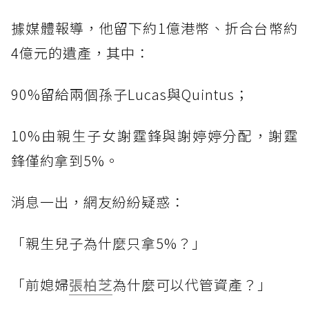
據媒體報導，他留下約1億港幣、折合台幣約
4億元的遺產，其中：
90%留給兩個孫子Lucas與Quintus；
10%由親生子女謝霆鋒與謝婷婷分配，謝霆
鋒僅約拿到5%。
消息一出，網友紛紛疑惑：
「親生兒子為什麼只拿5%？」
「前媳婦
張柏芝
為什麼可以代管資產？」