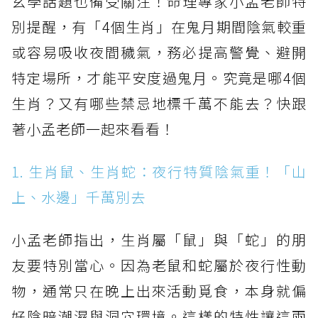
玄學話題也備受關注！命理專家小孟老師特
別提醒，有「4個生肖」在鬼月期間陰氣較重
或容易吸收夜間穢氣，務必提高警覺、避開
特定場所，才能平安度過鬼月。究竟是哪4個
生肖？又有哪些禁忌地標千萬不能去？快跟
著小孟老師一起來看看！
1. 生肖鼠、生肖蛇：夜行特質陰氣重！「山
上、水邊」千萬別去
小孟老師指出，生肖屬「鼠」與「蛇」的朋
友要特別當心。因為老鼠和蛇屬於夜行性動
物，通常只在晚上出來活動覓食，本身就偏
好陰暗潮濕與洞穴環境。這樣的特性讓這兩