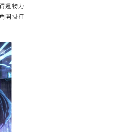
得遺物力
角開掛打