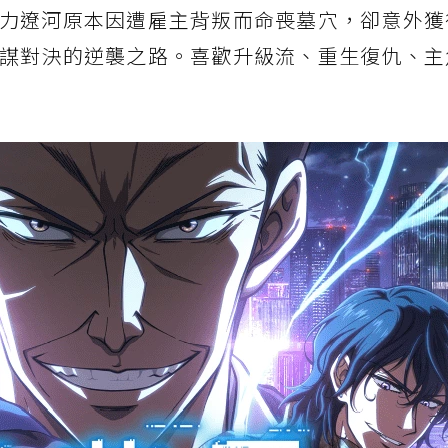
力遼河原本因遭雇主背叛而命喪墓穴，卻意外獲
王軍雜兵們的輓歌」》：世紀末經典換新型態登場
謀對決的逆襲之路。喜歡升級流、重生復仇、主
回歸，異世界戰爭再開
戀愛續作，清新甜度剛剛好
角色變可愛，反差日常超療癒
藉隱藏技能召喚露營車》：異世界、美食、露營車一次滿足
貓系作品但不只賣萌
場看不見的戀愛。》：片名就很浪漫的青春純愛
登場，情感濃度拉滿