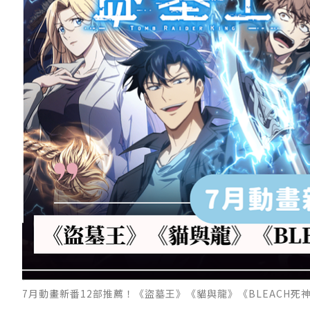
7月動畫新番12部推薦！《盜墓王》《貓與龍》《BLEACH死神