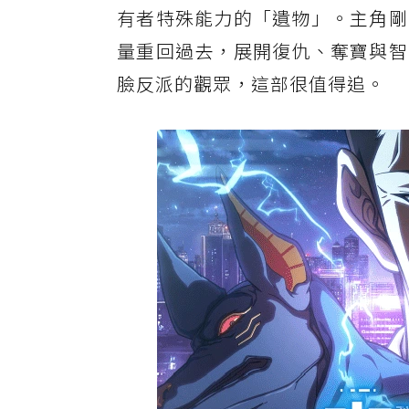
有者特殊能力的「遺物」。主角剛
5.《Animatica「北斗之拳 拳
量重回過去，展開復仇、奪寶與智
6.《幼女戰記 2》：軍事奇幻續作
臉反派的觀眾，這部很值得追。
7.《相反的你和我 第二季》：青春
8.《文豪野犬 汪！第二季》：人氣
9.《無用聖女的異世界美食之旅 憑
10.《尼古喵喵》：黑色幽默喜劇，
11.《與奔馳於透明之夜的你，談一
12.《澈底對你成癮》：BL話題作