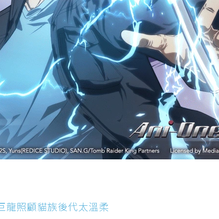
，巨龍照顧貓族後代太溫柔