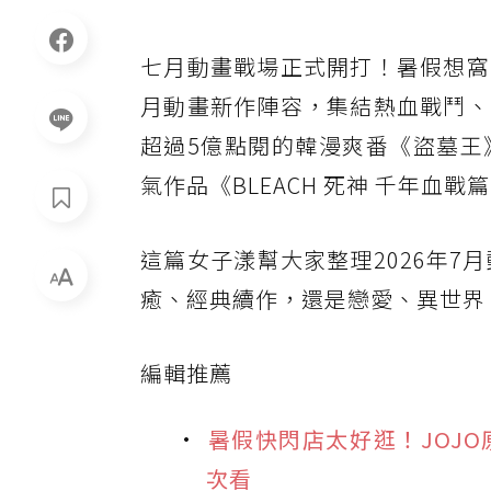
七月動畫戰場正式開打！暑假想窩
月動畫新作陣容，集結熱血戰鬥、
超過5億點閱的韓漫爽番《盜墓王
氣作品《BLEACH 死神 千年血
這篇女子漾幫大家整理2026年7
癒、經典續作，還是戀愛、異世界
編輯推薦
暑假快閃店太好逛！JOJ
次看