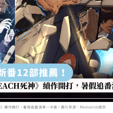
》續作開打，暑假追番清單一次看。圖片來源：Medialink提供