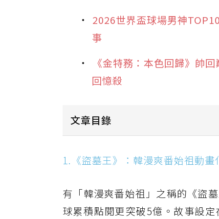
2026世界盃球場男神TO
事
《金特務：本色回歸》帥回
回憶殺
文章目錄
1.《盜墓王》：韓漫爽番始祖動畫化
1.《盜墓王》：韓漫爽番始祖動
2.《貓與龍》：貓奴必看療癒番，巨
3.《BLEACH 死神 千年血戰篇-
有「韓漫爽番始祖」之稱的《盜墓
4.《Clevatess Ⅱ-魔獸之王
球累積點閱更突破5億。故事設定