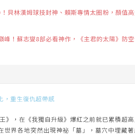
P10！貝林漢姆球技封神、賴斯專情太圈粉，顏值
巔峰！蘇志燮8部必看神作，《主君的太陽》防空
，重生復仇超帶感
畫化，重生復仇超帶感
龍照顧貓族後代太溫柔
禍進譚-》：經典續作回歸，最終章戰火再升級
王》，在《我獨自升級》爆紅之前就已累積超高
與虛假的勇者傳承-》：反套路奇幻，魔獸王才是故事核心
在世界各地突然出現神祕「墓」，墓穴中埋藏著