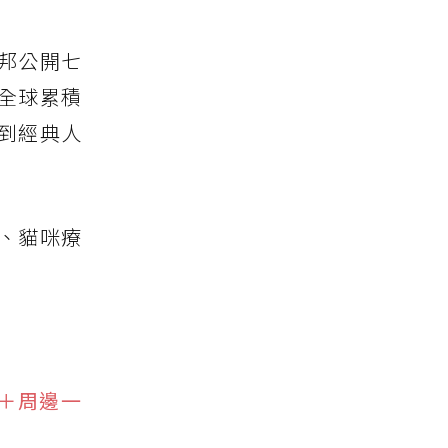
邦公開七
全球累積
到經典人
兒、貓咪療
＋周邊一