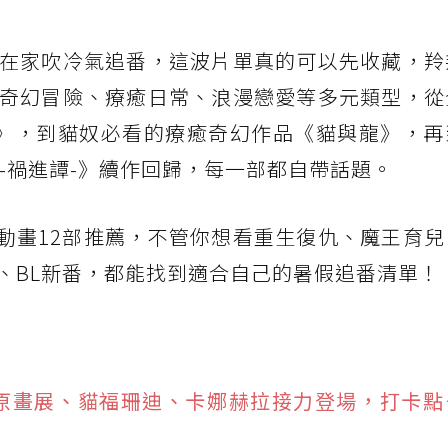
在家吹冷氣追番，這波片單真的可以先收藏，羚
奇幻冒險、療癒日常、浪漫戀愛等多元類型，從
》，到貓奴必看的療癒奇幻作品《貓與龍》，再
戰篇-禍進譚-》續作回歸，每一部都自帶話題。
月動畫12部推薦，不管你想看重生復仇、魔王育
、BL新番，都能找到適合自己的暑假追番清單！
O原畫展、貓福珊迪、卡娜赫拉接力登場，打卡點