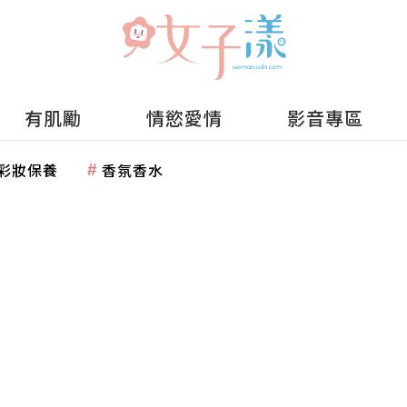
有肌勵
情慾愛情
影音專區
彩妝保養
香氛香水