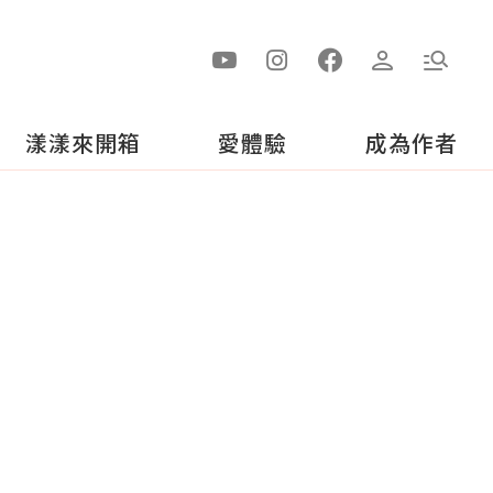
漾漾來開箱
愛體驗
成為作者