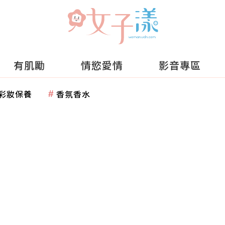
有肌勵
情慾愛情
影音專區
彩妝保養
香氛香水