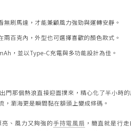
看無刷馬達，才能兼顧風力強勁與運轉安靜。
在兩百克內，外型也可選擇喜歡的顏色款式。
Ah，並以Type-C充電與多功能設計為佳。
出門那個熱浪直接迎面撲來，精心化了半小時的
流，瀏海更是瞬間黏在額頭上變成條碼。
漂亮、風力又夠強的
手持電風扇
，簡直就是行走