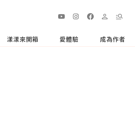
漾漾來開箱
愛體驗
成為作者