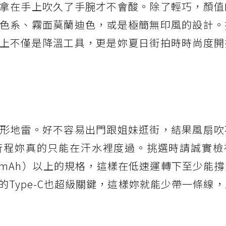
拿在手上吹久了手腕才不會酸。除了輕巧，顏值
色系、霧面莫蘭迪色，或是極簡無印風的設計。
上不僅是降溫工具，更是妳夏日街拍時時尚度開
形地雷。好不容易出門跟姐妹逛街，結果風扇吹
行程妳真的只能在汗水裡度過。挑選時請誠實檢
mAh）以上的規格，這樣在低速運轉下至少能撐
Type-C也超級關鍵，這樣妳就能少帶一條線