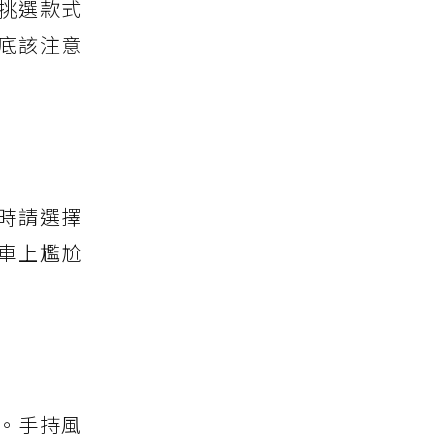
挑選款式
底該注意
時請選擇
車上尷尬
。手持風