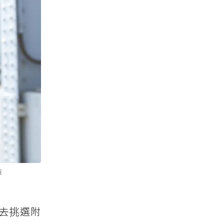
庫
去挑選附