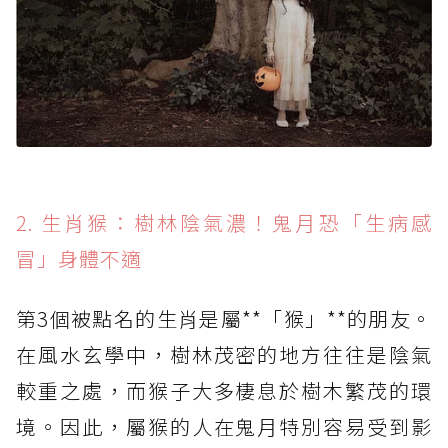
2. 生肖猴：樹林陰氣濃！鬼月恐「生病感
冒」身體不適
第3個被點名的生肖是屬**「猴」**的朋友。
在風水玄學中，樹林茂密的地方往往是陰氣
較重之處，而猴子大多棲息於樹木繁茂的環
境。因此，屬猴的人在鬼月特別容易受到影