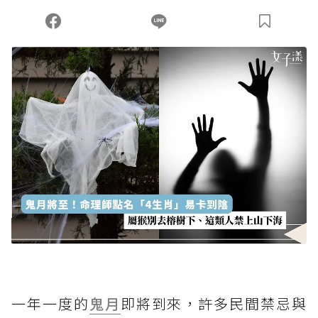
您當前剩餘 U 利點數：
0
點；前往
購買點數
一年一度的
鬼月
即將到來，許多民間禁忌與