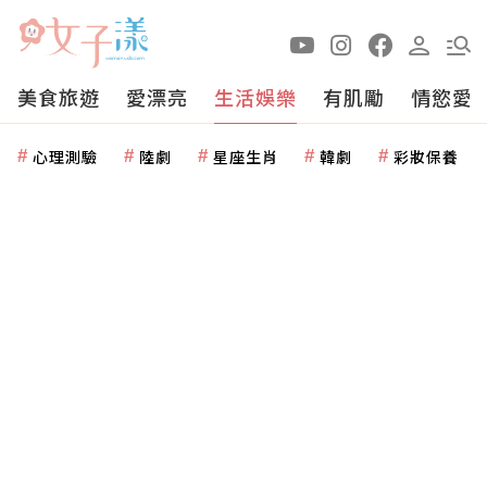
美食旅遊
愛漂亮
生活娛樂
有肌勵
情慾愛
心理測驗
陸劇
星座生肖
韓劇
彩妝保養