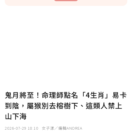
贊助說明
為了鼓勵作者持續創作更好的內容，會員可以
使用「贊助」功能實質回饋給喜愛的作者。可
將您認為適合的點數贈送給作者，一旦使用贊
助點數即不得撤銷，單筆贊助最低點數為30
點，最高點數沒有上限。
U 利點數 1 點 = NTD 1 元。
鬼月將至！命理師點名「4生肖」易卡
到陰，屬猴別去榕樹下、這類人禁上
確認送出
山下海
我已詳閱贊助說明，且同意站方的使用條款。
2026-07-29 18:10
女子漾／編輯ANDREA