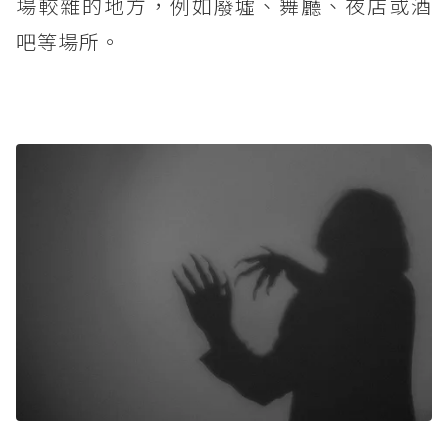
場較雜的地方，例如廢墟、舞廳、夜店或酒
吧等場所。