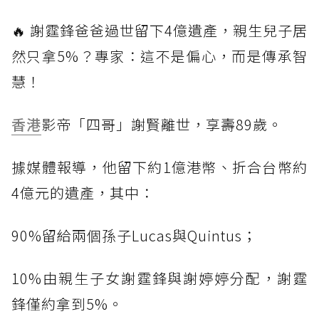
🔥 謝霆鋒爸爸過世留下4億遺產，親生兒子居
然只拿5%？專家：這不是偏心，而是傳承智
慧！
香港
影帝「四哥」謝賢離世，享壽89歲。
據媒體報導，他留下約1億港幣、折合台幣約
4億元的遺產，其中：
90%留給兩個孫子Lucas與Quintus；
10%由親生子女謝霆鋒與謝婷婷分配，謝霆
鋒僅約拿到5%。