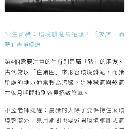
3. 生肖豬：環境髒亂易招陰！「夜店、酒
吧」盡量繞道
第4個需要注意的生肖則是屬「豬」的朋友。
古代常以「住豬圈」來形容環境髒亂，而豬
所處的地方通常較為污穢。這種穢氣與煞氣
在鬼月期間特別容易招致陰氣。
小孟老師提醒：屬豬的人除了要保持住家環
境整潔外，鬼月期間也要避開環境髒亂或氣