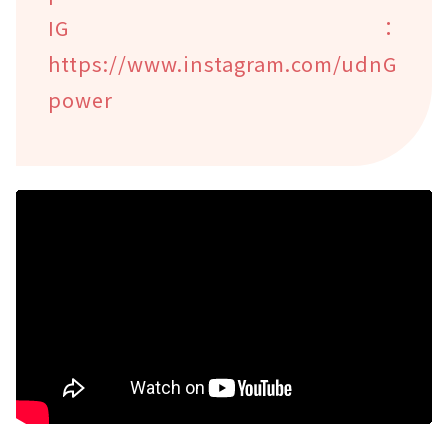
IG：
https://www.instagram.com/udnG
power