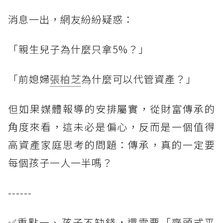
消息一出，網友紛紛疑惑：
「親生兒子為什麼只拿5%？」
「前媳婦
張柏芝
為什麼可以代管資產？」
但如果媒體報導的安排屬實，從財富傳承的
角度來看，這未必是偏心，反而是一個值得
高資產家庭思考的問題：傳承，真的一定要
每個孩子一人一半嗎？
------
✅重點一、孩子不缺錢，還需要「齊頭式平