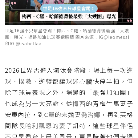
世足16強不只球星會踢！梅西、C羅、哈蘭德背後最強「大嫂
團」曝光，場邊加油比球賽還吸睛 圖片來源：IG@leomessi
和IG @isabellaa
2026世界盃進入淘汰賽階段，場上每一次進
球、撲救、逆轉都讓球迷心臟快停半拍，但
除了球員表現之外，場邊的「最強加油團」
也成為另一大亮點。從
梅西
的青梅竹馬妻子
安東內拉，到
C羅
的未婚妻
喬治娜
，再到英格
蘭隊長
哈利凱恩
的妻子凱特，這些球星伴侶
不只是看台上最美風景，更是陪著他們走過