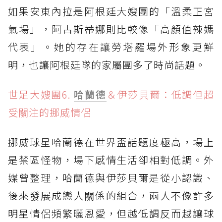
如果安東內拉是阿根廷大嫂團的「溫柔正宮
氣場」，阿古斯蒂娜則比較像「高顏值辣媽
代表」。她的存在讓勞塔羅場外形象更鮮
明，也讓阿根廷隊的家屬團多了時尚話題。
世足大嫂團6.
哈蘭德
＆伊莎貝爾：低調但超
受關注的挪威情侶
挪威球星哈蘭德在世界盃話題度極高，場上
是禁區怪物，場下感情生活卻相對低調。外
媒曾整理，哈蘭德與伊莎貝爾是從小認識、
後來發展成戀人關係的組合，兩人不像許多
明星情侶頻繁曬恩愛，但越低調反而越讓球