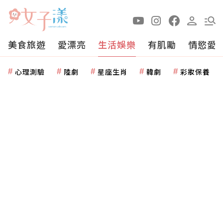
美食旅遊
愛漂亮
生活娛樂
有肌勵
情慾愛
心理測驗
陸劇
星座生肖
韓劇
彩妝保養