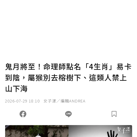
鬼月將至！命理師點名「4生肖」易卡
到陰，屬猴別去榕樹下、這類人禁上
山下海
2026-07-29 18:10
女子漾／編輯ANDREA