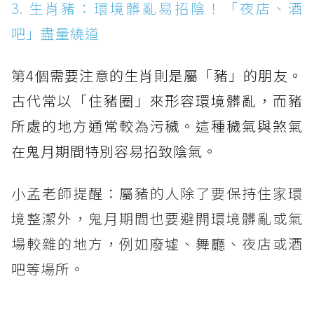
3. 生肖豬：環境髒亂易招陰！「夜店、酒
吧」盡量繞道
第4個需要注意的生肖則是屬「豬」的朋友。
古代常以「住豬圈」來形容環境髒亂，而豬
所處的地方通常較為污穢。這種穢氣與煞氣
在鬼月期間特別容易招致陰氣。
小孟老師提醒：屬豬的人除了要保持住家環
境整潔外，鬼月期間也要避開環境髒亂或氣
場較雜的地方，例如廢墟、舞廳、夜店或酒
吧等場所。