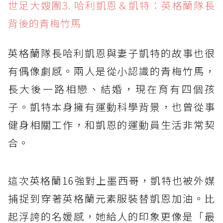
世足大嫂團3. 哈利凱恩＆凱特：英格蘭隊長
背後的青梅竹馬
英格蘭隊長哈利凱恩與妻子凱特的故事也很
有偶像劇感。兩人是從小認識的青梅竹馬，
長大後一路相戀、結婚，現在育有四個孩
子。凱特本身擁有運動科學背景，也曾從事
健身相關工作，和凱恩的運動員生活非常契
合。
這次英格蘭16強對上墨西哥，凱特也被外媒
捕捉到穿著英格蘭元素服裝替凱恩加油。比
起浮誇的名媛感，她給人的印象更像是「最