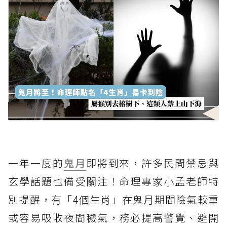
一年一度的
鬼月
即將到來，許多民間禁忌與
玄學話題也備受關注！命理專家小孟老師特
別提醒，有「4個生肖」在鬼月期間陰氣較重
或容易吸收夜間穢氣，務必提高警覺、避開