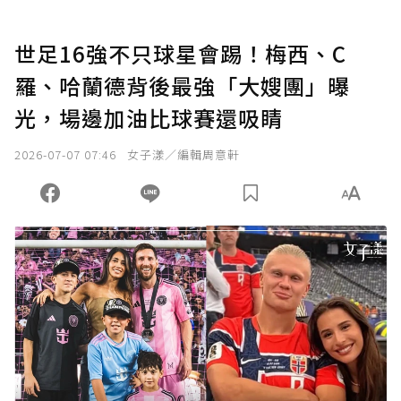
世足16強不只球星會踢！梅西、C
羅、哈蘭德背後最強「大嫂團」曝
光，場邊加油比球賽還吸睛
2026-07-07 07:46
女子漾／編輯周意軒