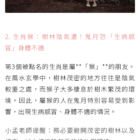
2. 生肖猴：樹林陰氣濃！鬼月恐「生病感
冒」身體不適
第3個被點名的生肖是屬**「猴」**的朋友。
在風水玄學中，樹林茂密的地方往往是陰氣
較重之處，而猴子大多棲息於樹木繁茂的環
境。因此，屬猴的人在鬼月特別容易受到影
響，出現生病感冒、身體不適的情況。
小孟老師提醒：務必要避開茂密的樹林以及