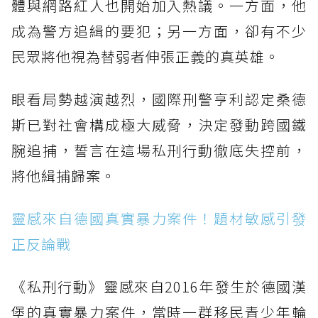
體與網路紅人也開始加入熱議。一方面，他
成為警方追緝的要犯；另一方面，卻有不少
民眾將他視為替弱者伸張正義的真英雄。
眼看局勢越演越烈，國際刑警亨利認定桑德
斯已對社會構成極大威脅，決定發動跨國鐵
腕追捕，誓言在這場私刑行動徹底失控前，
將他緝捕歸案。
靈感來自德國真實暴力案件！題材敏感引發
正反論戰
《私刑行動》靈感來自2016年發生於德國漢
堡的真實暴力案件，當時一群移民青少年輪