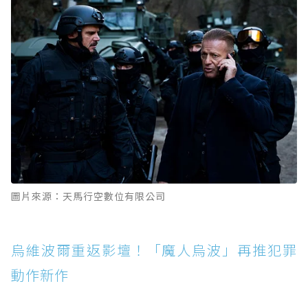
圖片來源：天馬行空數位有限公司
烏維波爾重返影壇！「魔人烏波」再推犯罪
動作新作