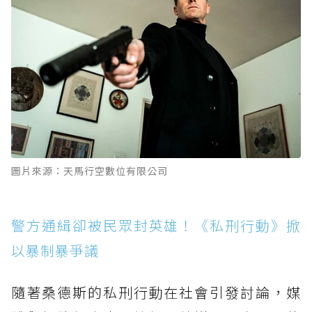
圖片來源：天馬行空數位有限公司
警方通緝卻被民眾封英雄！《私刑行動》掀
以暴制暴爭議
隨著桑德斯的私刑行動在社會引發討論，媒