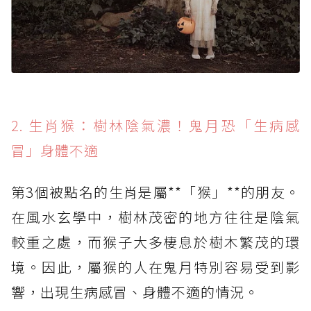
2. 生肖猴：樹林陰氣濃！鬼月恐「生病感
冒」身體不適
第3個被點名的生肖是屬**「猴」**的朋友。
在風水玄學中，樹林茂密的地方往往是陰氣
較重之處，而猴子大多棲息於樹木繁茂的環
境。因此，屬猴的人在鬼月特別容易受到影
響，出現生病感冒、身體不適的情況。