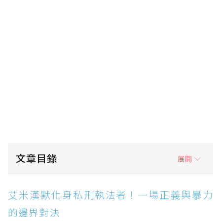
文章目錄
展開
艾米漢默化身私刑執法者！一場正義與暴力的邊
艾米漢默化身私刑執法者！一場正義與暴力
界對決
的邊界對決
警方通緝卻被民眾封英雄！《私刑行動》掀以暴