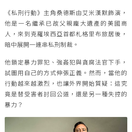
制暴爭議
《私刑行動》主角桑德斯由艾米漢默飾演，
靈感來自德國真實暴力案件！題材敏感引發正反
他是一名繼承已故父親龐大遺產的美國商
論戰
人，來到克羅埃西亞首都札格里布旅居後，
德國拒發分級證明！被指宣揚私刑暴力與仇恨對
暗中展開一連串私刑制裁。
立
烏維波爾重返影壇！「魔人烏波」再推犯罪動作
他鎖定暴力罪犯、強姦犯與貪腐法官下手，
新作
試圖用自己的方式伸張正義。然而，當他的
艾米漢默睽違復出受矚目！從《以你的名字呼喚
我》到黑暗復仇角色
行動越來越激烈，也讓外界開始質疑：這究
竟是替受害者討回公道，還是另一種失控的
《奪魂鋸》男星科斯塔斯曼迪勒加入！飾演追捕
私刑者的國際刑警
暴力？