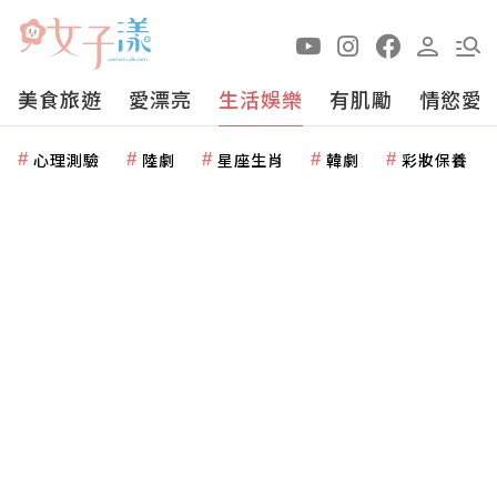
美食旅遊
愛漂亮
生活娛樂
有肌勵
情慾愛
心理測驗
陸劇
星座生肖
韓劇
彩妝保養