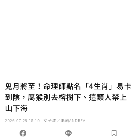
鬼月將至！命理師點名「4生肖」易卡
到陰，屬猴別去榕樹下、這類人禁上
山下海
2026-07-29 18:10
女子漾／編輯ANDREA