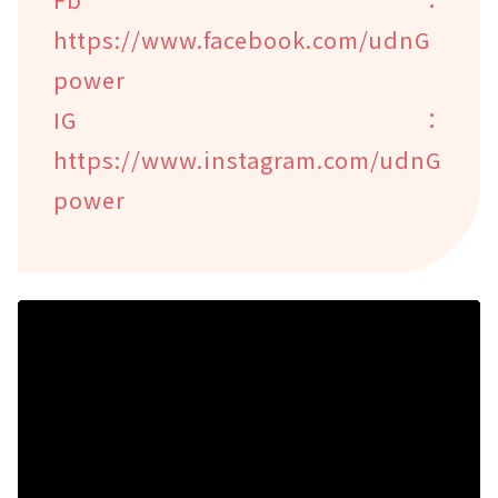
https://www.facebook.com/udnG
power
IG：
https://www.instagram.com/udnG
power