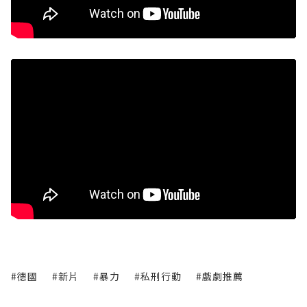
#德國
#新片
#暴力
#私刑行動
#戲劇推薦