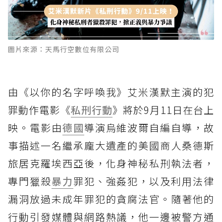
圖片來源：天馬行空數位有限公司
由《以你的名字呼喚我》艾米漢默主演的犯
罪動作電影《
私刑行動
》將於9月11日在台上
映。電影由
德國
導演烏維波爾自編自導，故
事描述一名繼承龐大遺產的美國商人桑德斯
旅居克羅埃西亞後，化身神秘私刑執法者，
專門獵殺
暴力
罪犯、強姦犯，以及利用法律
漏洞放過未成年罪犯的貪腐法官。隨著他的
行動引發媒體與網路熱議，他一邊被警方通