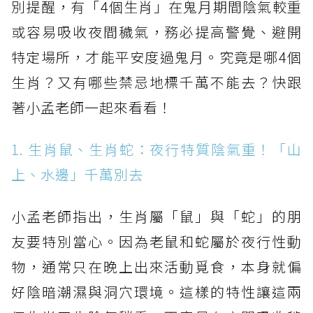
別提醒，有「4個生肖」在鬼月期間陰氣較重
或容易吸收夜間穢氣，務必提高警覺、避開
特定場所，才能平安度過鬼月。究竟是哪4個
生肖？又有哪些禁忌地標千萬不能去？快跟
著小孟老師一起來看看！
1. 生肖鼠、生肖蛇：夜行特質陰氣重！「山
上、水邊」千萬別去
小孟老師指出，生肖屬「鼠」與「蛇」的朋
友要特別當心。因為老鼠和蛇屬於夜行性動
物，通常只在晚上出來活動覓食，本身就偏
好陰暗潮濕與洞穴環境。這樣的特性讓這兩