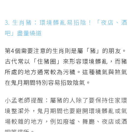
3. 生肖豬：環境髒亂易招陰！「夜店、酒
吧」盡量繞道
第4個需要注意的生肖則是屬「豬」的朋友。
古代常以「住豬圈」來形容環境髒亂，而豬
所處的地方通常較為污穢。這種穢氣與煞氣
在鬼月期間特別容易招致陰氣。
小孟老師提醒：屬豬的人除了要保持住家環
境整潔外，鬼月期間也要避開環境髒亂或氣
場較雜的地方，例如廢墟、舞廳、夜店或酒
吧等場所。