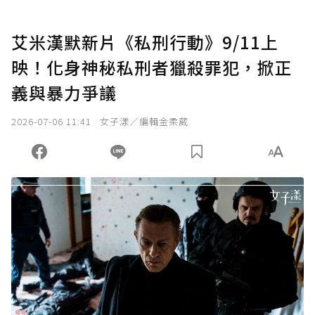
艾米漢默新片《私刑行動》9/11上
映！化身神秘私刑者獵殺罪犯，掀正
義與暴力爭議
2026-07-06 11:41
女子漾／編輯金柔葳