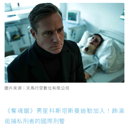
圖片來源：天馬行空數位有限公司
《奪魂鋸》男星科斯塔斯曼迪勒加入！飾演
追捕私刑者的國際刑警