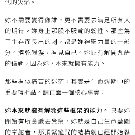
代的火焰。
妳不需要變得像誰，更不需要去滿足所有人
的期待。妳身上那股不服輸的韌性、那些為
了生存而長出的刺，都是妳神聖力量的一部
分。擦乾眼淚，看見自己。妳握有解開咒語
的鑰匙，因為妳，本來就擁有能力。」
那些看似痛苦的迷茫，其實是生命週期中的
重要轉折點。請直面一個核心事實：
妳本來就擁有解除這些框架的能力。
只要妳
開始有所意識去覺察，妳就是自己生命藍圖
的掌舵者，那頂緊箍咒的結構就已經開始鬆