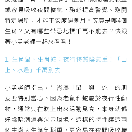
或容易吸收夜間穢氣，務必提高警覺、避開
特定場所，才能平安度過鬼月。究竟是哪4個
生肖？又有哪些禁忌地標千萬不能去？快跟
著小孟老師一起來看看！
1. 生肖鼠、生肖蛇：夜行特質陰氣重！「山
上、水邊」千萬別去
小孟老師指出，生肖屬「鼠」與「蛇」的朋
友要特別當心。因為老鼠和蛇屬於夜行性動
物，通常只在晚上出來活動覓食，本身就偏
好陰暗潮濕與洞穴環境。這樣的特性讓這兩
個生肖天生陰氣稍重，更容易在夜間吸收穢