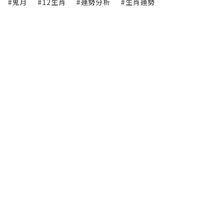
#鬼月
#12生肖
#運勢分析
#生肖運勢