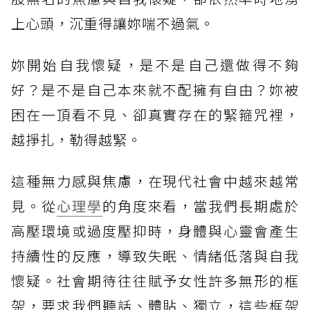
上心頭，沉重得讓妳喘不過氣。
妳開始自我懷疑，是不是自己還做得不夠
好？是不是自己本來就不配擁有自由？妳被
困在一頂看不見、卻真實存在的緊箍咒裡，
越掙扎，勒得越緊。
這種無力感與焦慮，在現代社會中越來越常
見。從
心理學
的角度來看，當我們長期處於
高壓環境或過度壓抑時，身體與心靈會產生
持續性的反應，導致失眠、情緒低落與自我
懷疑。社會期待往往賦予女性許多無形的框
架，要求我們聽話、體貼、獨立，這些框架