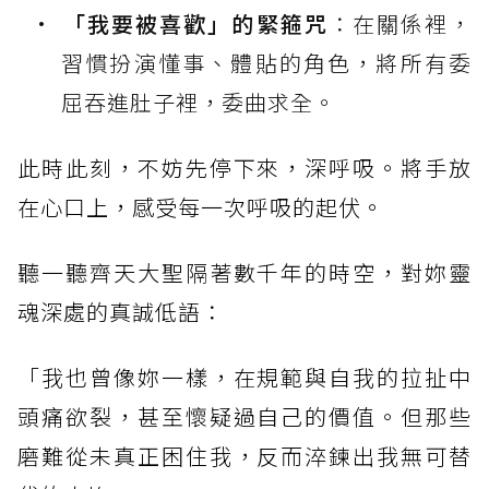
「我要被喜歡」的緊箍咒
：在關係裡，
習慣扮演懂事、體貼的角色，將所有委
屈吞進肚子裡，委曲求全。
此時此刻，不妨先停下來，深呼吸。將手放
在心口上，感受每一次呼吸的起伏。
聽一聽齊天大聖隔著數千年的時空，對妳靈
魂深處的真誠低語：
「我也曾像妳一樣，在規範與自我的拉扯中
頭痛欲裂，甚至懷疑過自己的價值。但那些
磨難從未真正困住我，反而淬鍊出我無可替