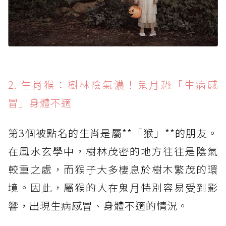
2. 生肖猴：樹林陰氣濃！鬼月恐「生病感
冒」身體不適
第3個被點名的生肖是屬**「猴」**的朋友。
在風水玄學中，樹林茂密的地方往往是陰氣
較重之處，而猴子大多棲息於樹木繁茂的環
境。因此，屬猴的人在鬼月特別容易受到影
響，出現生病感冒、身體不適的情況。