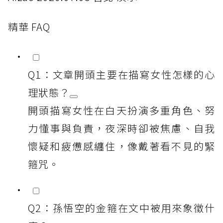
精華 FAQ
Q1：文章開頭主要在描寫女性怎樣的心
理狀態？
開頭描寫女性在白天扮演多重角色、努
力懂事與負責，夜深時卻被焦慮、自我
懷疑和疲憊感纏住，像戴著看不見的緊
箍咒。
Q2：孫悟空的金箍在文中被用來象徵什