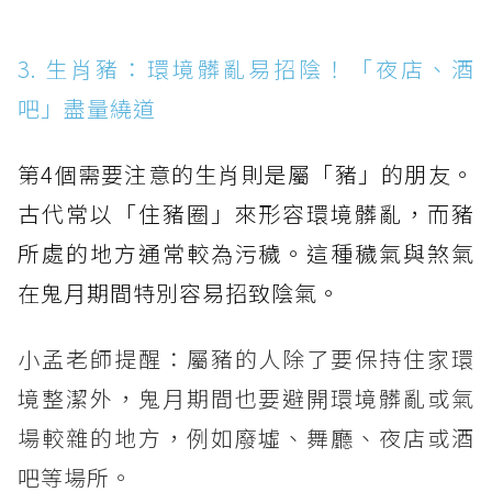
3. 生肖豬：環境髒亂易招陰！「夜店、酒
吧」盡量繞道
第4個需要注意的生肖則是屬「豬」的朋友。
古代常以「住豬圈」來形容環境髒亂，而豬
所處的地方通常較為污穢。這種穢氣與煞氣
在鬼月期間特別容易招致陰氣。
小孟老師提醒：屬豬的人除了要保持住家環
境整潔外，鬼月期間也要避開環境髒亂或氣
場較雜的地方，例如廢墟、舞廳、夜店或酒
吧等場所。