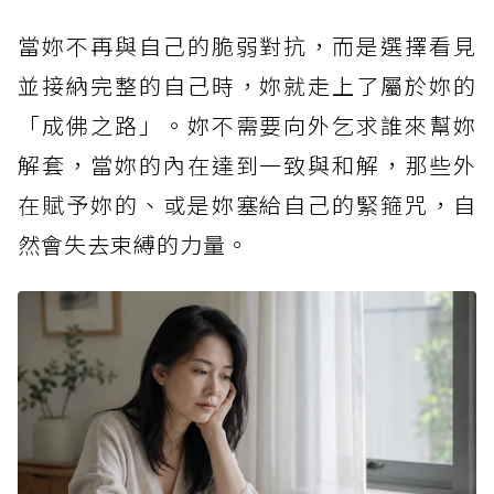
當妳不再與自己的脆弱對抗，而是選擇看見
並接納完整的自己時，妳就走上了屬於妳的
「成佛之路」。妳不需要向外乞求誰來幫妳
解套，當妳的內在達到一致與和解，那些外
在賦予妳的、或是妳塞給自己的緊箍咒，自
然會失去束縛的力量。