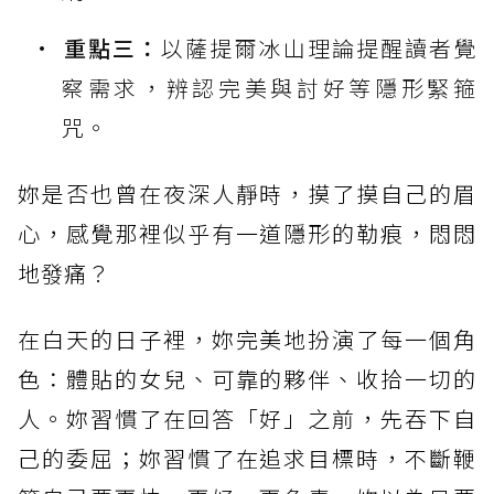
重點三：
以薩提爾冰山理論提醒讀者覺
察需求，辨認完美與討好等隱形緊箍
咒。
妳是否也曾在夜深人靜時，摸了摸自己的眉
心，感覺那裡似乎有一道隱形的勒痕，悶悶
地發痛？
在白天的日子裡，妳完美地扮演了每一個角
色：體貼的女兒、可靠的夥伴、收拾一切的
人。妳習慣了在回答「好」之前，先吞下自
己的委屈；妳習慣了在追求目標時，不斷鞭