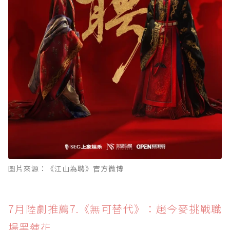
圖片來源：《江山為聘》官方微博
7月陸劇推薦7.《無可替代》：趙今麥挑戰職
場黑蓮花