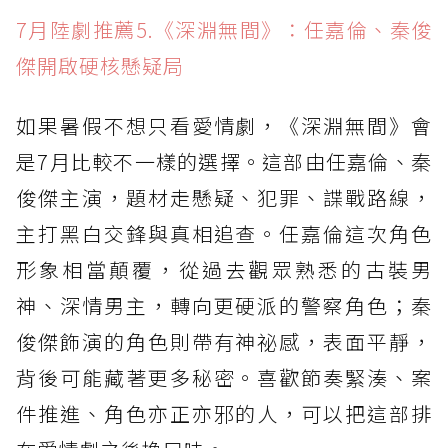
7月陸劇推薦5.《深淵無間》：任嘉倫、秦俊
傑開啟硬核懸疑局
如果暑假不想只看愛情劇，《深淵無間》會
是7月比較不一樣的選擇。這部由任嘉倫、秦
俊傑主演，題材走懸疑、犯罪、諜戰路線，
主打黑白交鋒與真相追查。任嘉倫這次角色
形象相當顛覆，從過去觀眾熟悉的古裝男
神、深情男主，轉向更硬派的警察角色；秦
俊傑飾演的角色則帶有神祕感，表面平靜，
背後可能藏著更多秘密。喜歡節奏緊湊、案
件推進、角色亦正亦邪的人，可以把這部排