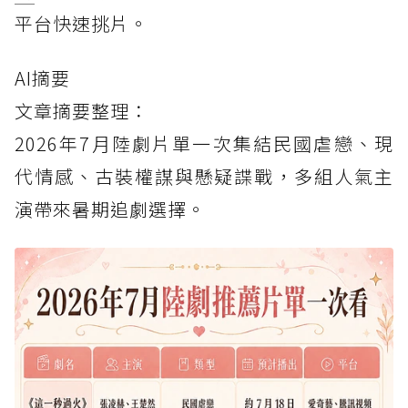
平台快速挑片。
AI摘要
文章摘要整理：
2026年7月陸劇片單一次集結民國虐戀、現
代情感、古裝權謀與懸疑諜戰，多組人氣主
演帶來暑期追劇選擇。