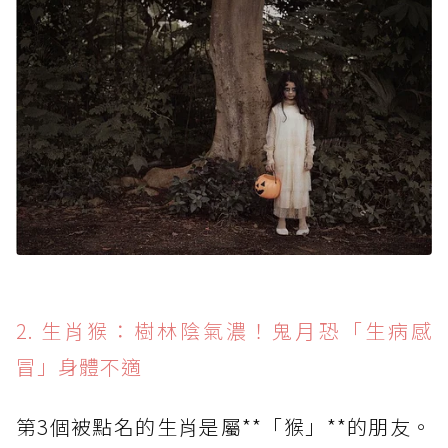
2. 生肖猴：樹林陰氣濃！鬼月恐「生病感
冒」身體不適
第3個被點名的生肖是屬**「猴」**的朋友。