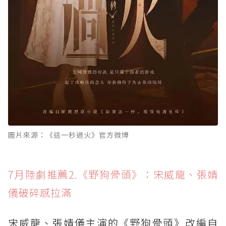
圖片來源：《這一秒過火》官方微博
7月陸劇推薦2.《野狗骨頭》：宋威龍、張婧
儀破碎感拉滿
宋威龍、張婧儀主演的《野狗骨頭》改編自