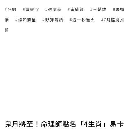
#陸劇
#虞書欣
#張凌赫
#宋威龍
#王楚然
#張婧
儀
#燦如繁星
#野狗骨頭
#這一秒過火
#7月陸劇推
薦
鬼月將至！命理師點名「4生肖」易卡