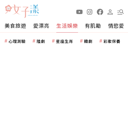
美食旅遊
愛漂亮
生活娛樂
有肌勵
情慾愛
心理測驗
陸劇
星座生肖
韓劇
彩妝保養