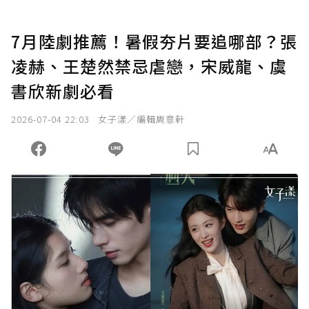
7月陸劇推薦！暑假夯片要追哪部？張
凌赫、王楚然禁忌虐戀，宋威龍、虞
書欣新劇必看
2026-07-04 22:03
女子漾／編輯周意軒