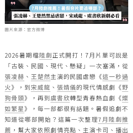
圖片來源：官方微博
2026暑期檔
陸劇
正式開打！7月片單可說是
「古裝、民國、現代、懸疑」一次塞滿，從
張凌赫
、
王楚然
主演的民國虐戀《
這一秒過
火
》，到
宋威龍
、
張婧儀
的現代情感劇《
野
狗骨頭
》，再到
虞書欣
轉型青春熱血劇《
燦
如繁星
》，每一部都很有話題。暑假追劇不
知道從哪部開始？這篇一次整理
7月陸劇推
薦
，幫大家依照劇情亮點、主演卡司、播出