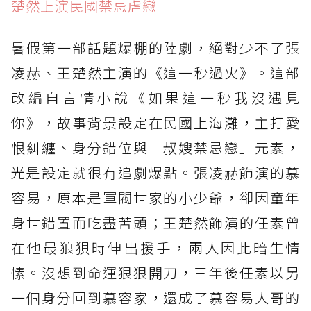
楚然上演民國禁忌虐戀
暑假第一部話題爆棚的陸劇，絕對少不了張
凌赫、王楚然主演的《這一秒過火》。這部
改編自言情小說《如果這一秒我沒遇見
你》，故事背景設定在民國上海灘，主打愛
恨糾纏、身分錯位與「叔嫂禁忌戀」元素，
光是設定就很有追劇爆點。張凌赫飾演的慕
容易，原本是軍閥世家的小少爺，卻因童年
身世錯置而吃盡苦頭；王楚然飾演的任素曾
在他最狼狽時伸出援手，兩人因此暗生情
愫。沒想到命運狠狠開刀，三年後任素以另
一個身分回到慕容家，還成了慕容易大哥的