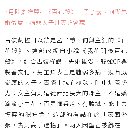
7月陸劇推薦4.《百花殺》：孟子義、何與先
婚後愛，病弱太子其實超會藏
古裝劇控可以鎖定孟子義、何與主演的《百
花殺》。這部改編自小說《我花開後百花
殺》，結合古裝權謀、先婚後愛、雙強CP與
製香文化。男主角表面是體弱多病、沒有威
脅感的太子，實際上城府極深，暗中培養勢
力；女主角則是從西北長大的郡主，不是嬌
滴滴小白花，而是懂香道、有膽識、能上桌
博弈的狠角色。這部的看點在於「表面婚
姻，實則高手過招」。兩人因聖旨被綁在一