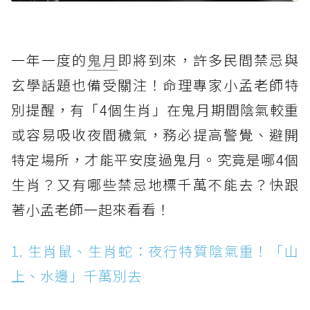
一年一度的
鬼月
即將到來，許多民間禁忌與
玄學話題也備受關注！命理專家小孟老師特
別提醒，有「4個生肖」在鬼月期間陰氣較重
或容易吸收夜間穢氣，務必提高警覺、避開
特定場所，才能平安度過鬼月。究竟是哪4個
生肖？又有哪些禁忌地標千萬不能去？快跟
著小孟老師一起來看看！
1. 生肖鼠、生肖蛇：夜行特質陰氣重！「山
上、水邊」千萬別去