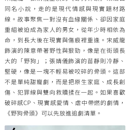
同名小說，走的是現代情感與現實題材路
線。故事聚焦一對沒有血緣關係、卻因家庭
重組被迫成為家人的男女，從年少時相依為
命，到長大後在現實與傷痕裡重逢。宋威龍
飾演的陳意帶著野性與狠勁，像是在街頭長
大的「野狗」；張婧儀飾演的苗靜則冷靜、
堅硬，像是一塊不輕易被咬碎的骨頭。這部
不是單純甜寵劇，而是把原生家庭、成長創
傷、犯罪線與雙向救贖揉在一起。如果喜歡
破碎感CP、現實感愛情、虐中帶燃的劇情，
《野狗骨頭》可以先放進追劇清單。