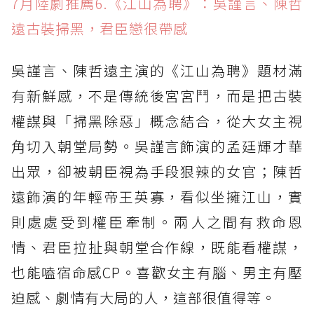
7月陸劇推薦6.《江山為聘》：吳謹言、陳哲
遠古裝掃黑，君臣戀很帶感
吳謹言、陳哲遠主演的《江山為聘》題材滿
有新鮮感，不是傳統後宮宮鬥，而是把古裝
權謀與「掃黑除惡」概念結合，從大女主視
角切入朝堂局勢。吳謹言飾演的孟廷輝才華
出眾，卻被朝臣視為手段狠辣的女官；陳哲
遠飾演的年輕帝王英寡，看似坐擁江山，實
則處處受到權臣牽制。兩人之間有救命恩
情、君臣拉扯與朝堂合作線，既能看權謀，
也能嗑宿命感CP。喜歡女主有腦、男主有壓
迫感、劇情有大局的人，這部很值得等。