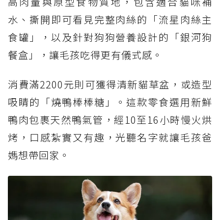
高肉量與原型食物質地，包含適合貓咪補
水、撕開即可看見完整肉絲的「流星肉絲主
食罐」，以及針對狗狗營養設計的「銀河狗
餐盒」，讓毛孩吃得更有儀式感。
消費滿2200元則可獲得清新貓草盆，或造型
吸睛的「燒鴨棒棒糖」。這款零食選用新鮮
鴨肉包裹天然鴨氣管，經10至16小時慢火烘
烤，口感紮實又有趣，光聽名字就讓毛孩爸
媽想帶回家。