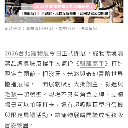
圖片來源：臭味滾ODOUT、盟娘百科、法國皇家
2026台北
寵物展
今日正式開展，寵物環境清
潔品牌臭味滾攜手人氣IP《
馴龍高手
》打造
限定主題館，把沒牙、光煞與奇幻冒險世界
搬進展場，一開展就吸引大批飼主、影迷與
毛孩
一起朝聖。現場不只有角色立牌、立體
場景可以拍照打卡，還有超吸睛巨型扭蛋機
與限定周邊活動，讓寵物展瞬間變成毛孩版
冒險樂園。