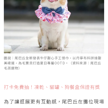
圖說：尾巴丘全新發表牛仔甜心手工領巾，以丹寧布料拼接甜
美裙擺，為毛寶貝打造夏日專屬OOTD。（資料來源：尾巴丘
毛孩選物）
打卡免費抽！凍乾、貓罐、狗餐盒保證有獎
為了讓逛展更有互動感，尾巴丘在攤位現場