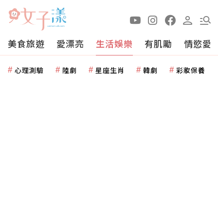
美食旅遊
愛漂亮
生活娛樂
有肌勵
情慾愛
心理測驗
陸劇
星座生肖
韓劇
彩妝保養