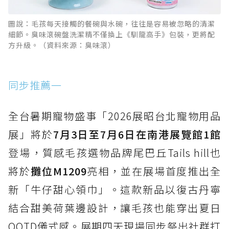
圖說：毛孩每天接觸的餐碗與水碗，往往是容易被忽略的清潔
細節。臭味滾碗盤洗潔精不僅換上《馴龍高手》包裝，更將配
方升級。（資料來源：臭味滾）
同步推薦一
全台暑期寵物盛事「2026展昭台北寵物用品
展」將於
7月3日至7月6日在南港展覽館1館
登場，質感毛孩選物品牌尾巴丘Tails hill也
將於
攤位M1209
亮相，並在展場首度推出全
新「牛仔甜心領巾」。這款新品以復古丹寧
結合甜美荷葉邊設計，讓毛孩也能穿出夏日
OOTD儀式感。展期四天現場同步祭出社群打