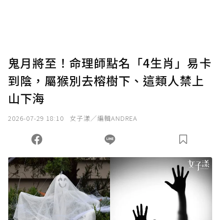
鬼月將至！命理師點名「4生肖」易卡
到陰，屬猴別去榕樹下、這類人禁上
山下海
2026-07-29 18:10
女子漾／編輯ANDREA