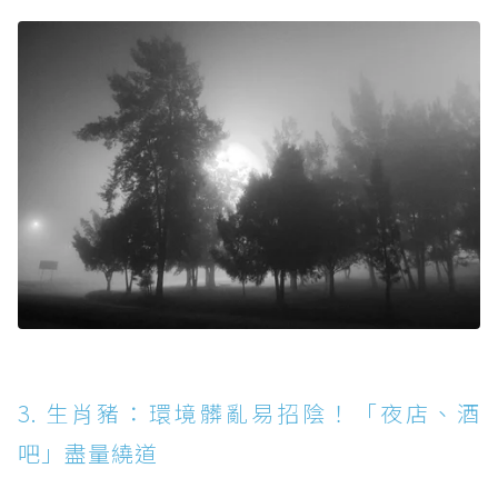
3. 生肖豬：環境髒亂易招陰！「夜店、酒
吧」盡量繞道