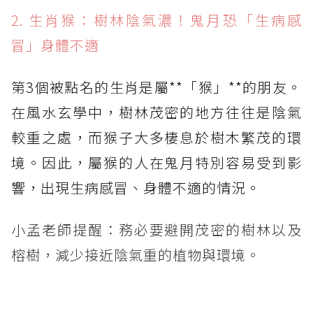
2. 生肖猴：樹林陰氣濃！鬼月恐「生病感
冒」身體不適
第3個被點名的生肖是屬**「猴」**的朋友。
在風水玄學中，樹林茂密的地方往往是陰氣
較重之處，而猴子大多棲息於樹木繁茂的環
境。因此，屬猴的人在鬼月特別容易受到影
響，出現生病感冒、身體不適的情況。
小孟老師提醒：務必要避開茂密的樹林以及
榕樹，減少接近陰氣重的植物與環境。