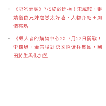
《野狗骨頭》7/5終於開播！宋威龍、張
婧儀偽兄妹虐戀太好嗑，人物介紹＋劇
情亮點
《殺人者的購物中心2》7月22日開戰！
李棟旭、金慧埈對決國際傭兵集團，岡
田將生黑化加盟