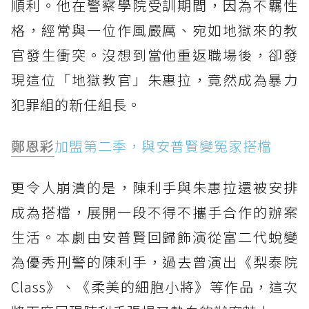
順利。他在警察學院受訓期間，因為不羈性
格，經常與一位作風嚴厲、宛如地獄來的教
官發生衝突。沒想到當他重返職場後，卻發
現這位「地獄教官」朱惠拉，竟然成為暴力
犯罪組的新任組長。
鄭恩彩
加盟第二季，與安普賢變冤家搭檔
更令人崩潰的是，陳利手與朱惠拉還被安排
成為搭檔，展開一段不得不攜手合作的辦案
生活。本劇由安普賢回歸飾演從富二代蛻變
為優秀刑警的陳利手，過去曾演出《梨泰院
Class》、《柔美的細胞小將》等作品，這次