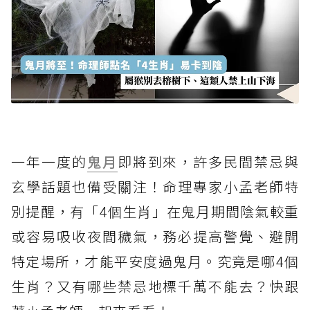
一年一度的
鬼月
即將到來，許多民間禁忌與
玄學話題也備受關注！命理專家小孟老師特
別提醒，有「4個生肖」在鬼月期間陰氣較重
或容易吸收夜間穢氣，務必提高警覺、避開
特定場所，才能平安度過鬼月。究竟是哪4個
生肖？又有哪些禁忌地標千萬不能去？快跟