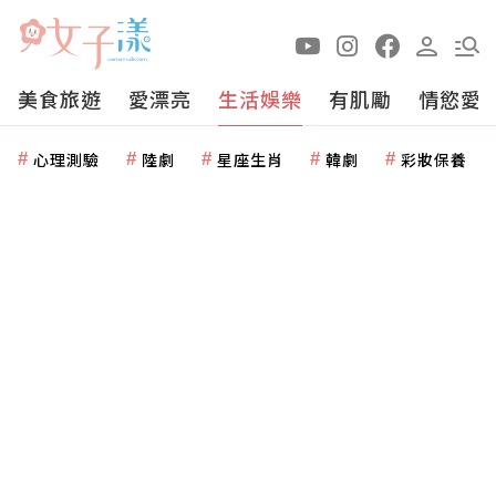
美食旅遊
愛漂亮
生活娛樂
有肌勵
情慾愛
心理測驗
陸劇
星座生肖
韓劇
彩妝保養