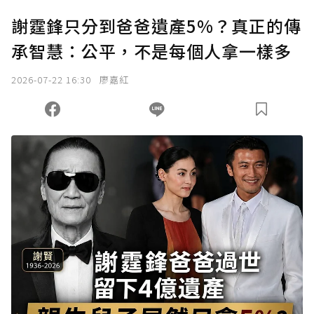
謝霆鋒只分到爸爸遺產5%？真正的傳
承智慧：公平，不是每個人拿一樣多
2026-07-22 16:30
廖嘉紅