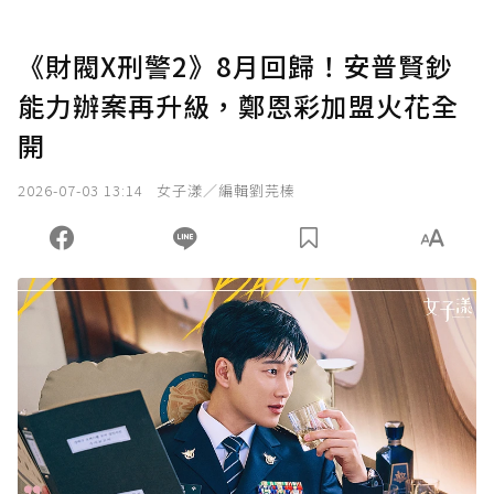
《財閥X刑警2》8月回歸！安普賢鈔
能力辦案再升級，鄭恩彩加盟火花全
開
2026-07-03 13:14
女子漾／編輯劉芫榛