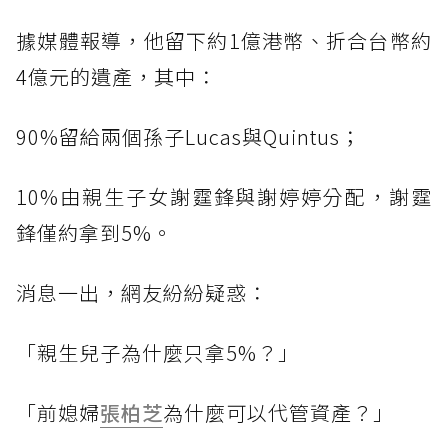
據媒體報導，他留下約1億港幣、折合台幣約
4億元的遺產，其中：
90%留給兩個孫子Lucas與Quintus；
10%由親生子女謝霆鋒與謝婷婷分配，謝霆
鋒僅約拿到5%。
消息一出，網友紛紛疑惑：
「親生兒子為什麼只拿5%？」
「前媳婦
張柏芝
為什麼可以代管資產？」