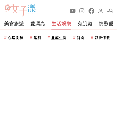
美食旅遊
愛漂亮
生活娛樂
有肌勵
情慾愛
心理測驗
陸劇
星座生肖
韓劇
彩妝保養