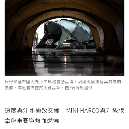
玩野祭匯聚國內外頂尖風格露營品牌，現場將展出極具質感的
裝備，滿足裝備控的挑剔品味。圖/玩野祭提供
速度與汗水極致交織！MINI HARCO與升級版
攀爬車賽道熱血燃燒