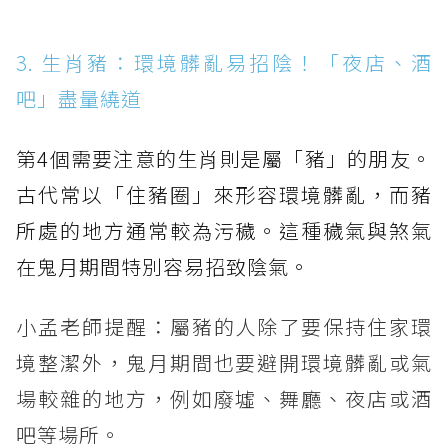
3. 生肖豬：環境髒亂易招陰！「夜店、酒
吧」盡量繞道
第4個需要注意的生肖則是屬「豬」的朋友。
古代常以「住豬圈」來形容環境髒亂，而豬
所處的地方通常較為污穢。這種穢氣與煞氣
在鬼月期間特別容易招致陰氣。
小孟老師提醒：屬豬的人除了要保持住家環
境整潔外，鬼月期間也要避開環境髒亂或氣
場較雜的地方，例如廢墟、舞廳、夜店或酒
吧等場所。