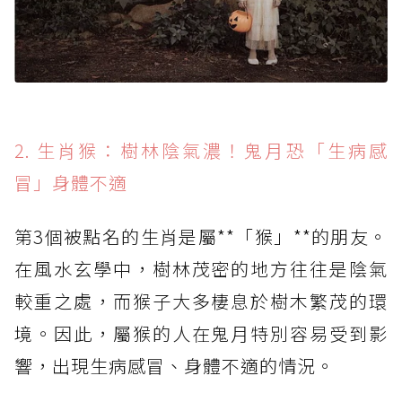
2. 生肖猴：樹林陰氣濃！鬼月恐「生病感
冒」身體不適
第3個被點名的生肖是屬**「猴」**的朋友。
在風水玄學中，樹林茂密的地方往往是陰氣
較重之處，而猴子大多棲息於樹木繁茂的環
境。因此，屬猴的人在鬼月特別容易受到影
響，出現生病感冒、身體不適的情況。