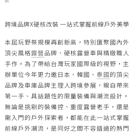
供
跨境品牌X硬核改裝 一站式掌握前線戶外美學
本屆玩野祭規模再創新高，特別匯聚國內外
頂尖風格
露營
品牌、硬核露營車與精緻職人
手作。為了帶給台灣玩家國際級的視野，主
辦單位今年更力邀日本、韓國、
泰國
的頂尖
品牌及車庫品牌主理人跨境參展，親自帶來
第一手、具話題性的限量裝備與潮流設計。
無論是挑剔的裝備控、重度露營老手，還是
剛入門的戶外探索者，都能在此一站式掌握
前線戶外潮流，是同好之間不容錯過的熱門