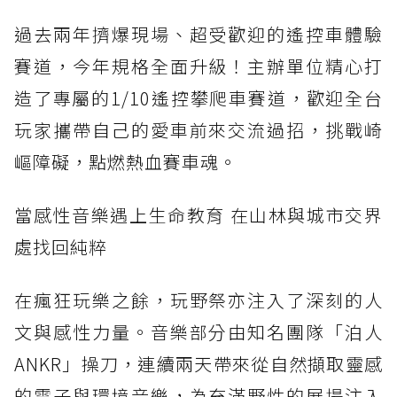
過去兩年擠爆現場、超受歡迎的遙控車體驗
賽道，今年規格全面升級！主辦單位精心打
造了專屬的1/10遙控攀爬車賽道，歡迎全台
玩家攜帶自己的愛車前來交流過招，挑戰崎
嶇障礙，點燃熱血賽車魂。
當感性音樂遇上生命教育 在山林與城市交界
處找回純粹
在瘋狂玩樂之餘，玩野祭亦注入了深刻的人
文與感性力量。音樂部分由知名團隊「泊人
ANKR」操刀，連續兩天帶來從自然擷取靈感
的電子與環境音樂，為充滿野性的展場注入