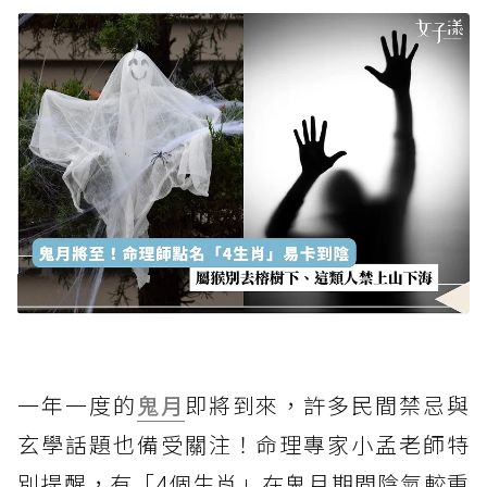
一年一度的
鬼月
即將到來，許多民間禁忌與
玄學話題也備受關注！命理專家小孟老師特
別提醒，有「4個生肖」在鬼月期間陰氣較重