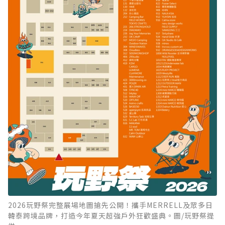
2026玩野祭完整展場地圖搶先公開！攜手MERRELL及眾多日
韓泰跨境品牌，打造今年夏天超強戶外狂歡盛典。圖/玩野祭提