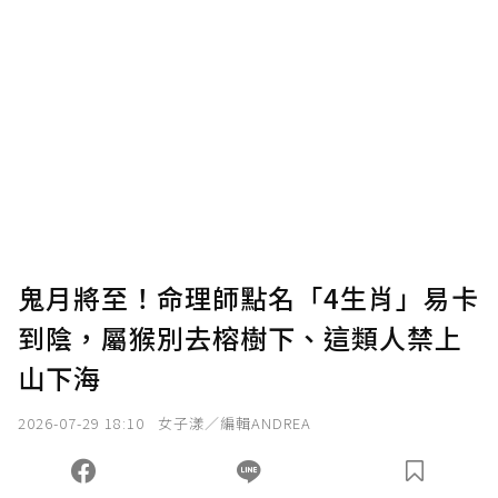
贊助說明
為了鼓勵作者持續創作更好的內容，會員可以
使用「贊助」功能實質回饋給喜愛的作者。可
將您認為適合的點數贈送給作者，一旦使用贊
助點數即不得撤銷，單筆贊助最低點數為30
點，最高點數沒有上限。
U 利點數 1 點 = NTD 1 元。
鬼月將至！命理師點名「4生肖」易卡
到陰，屬猴別去榕樹下、這類人禁上
確認送出
山下海
我已詳閱贊助說明，且同意站方的使用條款。
2026-07-29 18:10
女子漾／編輯ANDREA
您當前剩餘 U 利點數：
0
點；前往
購買點數