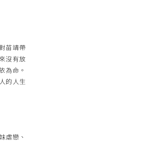
對苗靖帶
來沒有放
依為命。
人的人生
兄妹虐戀、