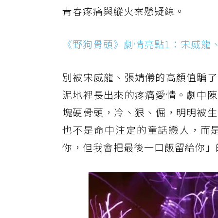
青春疼痛與縱火案懸疑線。
《野狗骨頭》劇情亮點1：宋威龍
別被宋威龍、張婧儀的高顏值騙了
泥地裡長出來的疼痛愛情。劇中陳
塊硬骨頭，冷、狠、倔，明明被生
也不是命中注定的童話戀人，而
你，但我會把最後一口飯留給你」