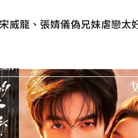
！宋威龍、張婧儀偽兄妹虐戀太