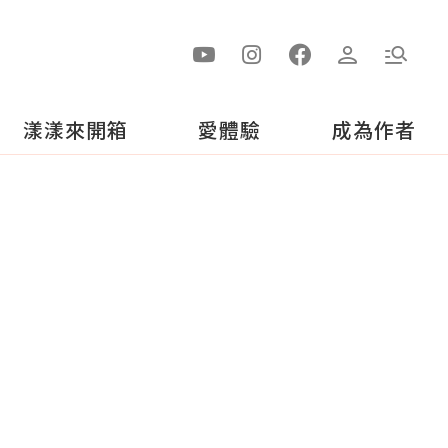
漾漾來開箱
愛體驗
成為作者