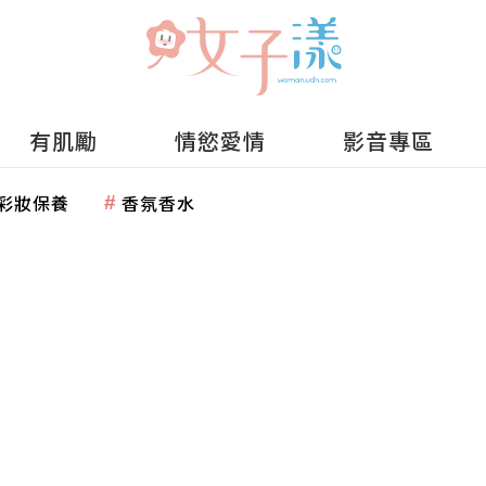
有肌勵
情慾愛情
影音專區
彩妝保養
香氛香水