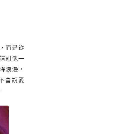
，而是從
靖則像一
降浪漫，
不會說愛
。