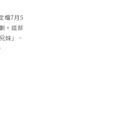
定檔7月5
追劇。這部
偽兄妹」、
。