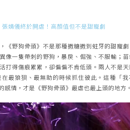
、張婧儀終於開虐！高顏值但不是甜寵劇
，《野狗骨頭》不是那種撒糖撒到蛀牙的甜寵劇
異像一隻帶刺的野狗，暴戾、倔強、不服輸；苗
活打得傷痕累累，卻偏偏不肯低頭。兩人不是天
是在最狼狽、最無助的時候抓住彼此。這種「我
的感情，才是《野狗骨頭》最虐也最上頭的地方