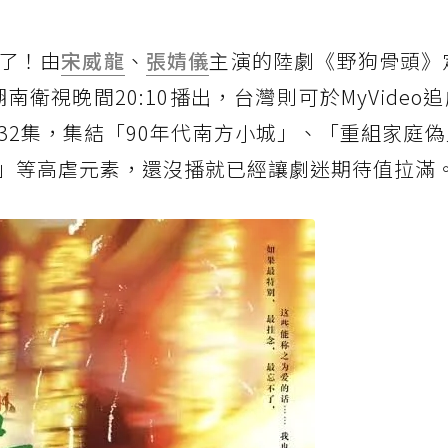
了！由
宋威龍
、
張婧儀
主演的陸劇《野狗骨頭》
南衛視晚間20:10播出，台灣則可於MyVideo
32集，集結「90年代南方小城」、「重組家庭
」等高虐元素，還沒播就已經讓劇迷期待值拉滿