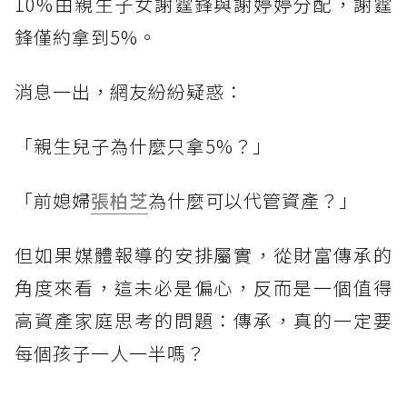
10%由親生子女謝霆鋒與謝婷婷分配，謝霆
鋒僅約拿到5%。
消息一出，網友紛紛疑惑：
「親生兒子為什麼只拿5%？」
「前媳婦
張柏芝
為什麼可以代管資產？」
但如果媒體報導的安排屬實，從財富傳承的
角度來看，這未必是偏心，反而是一個值得
高資產家庭思考的問題：傳承，真的一定要
每個孩子一人一半嗎？