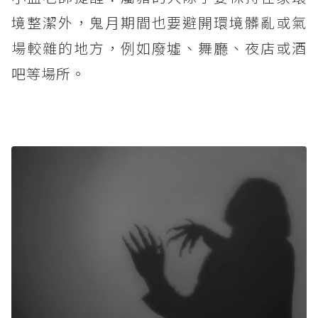
境整潔外，鬼月期間也要避開環境髒亂或氣
場較雜的地方，例如廢墟、舞廳、夜店或酒
吧等場所。