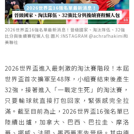
2026世界盃16強名單最新消息！晉級國家、淘汰隊伍、32強
比分與後續賽程懶人包 圖片:INSTAGRAM @achrafhakimi和
美聯社
2026世界盃進入最刺激的淘汰賽階段！本屆
世界盃首次擴軍至48隊，小組賽結束後產生
32強，接著進入「一戰定生死」的淘汰賽，
只要輸球就直接打包回家，緊張感完全拉
滿。截至目前為止，2026世界盃16強名單已
陸續出爐，加拿大、巴西、巴拉圭、摩洛
哥、挪威、法國、墨西哥率先晉級。其中德