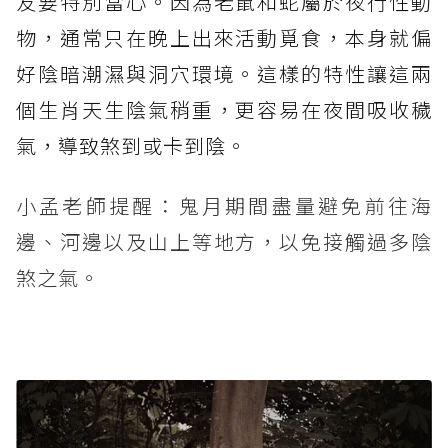
友要特別當心。因為老鼠和蛇屬於夜行性動
物，通常只在晚上出來活動覓食，本身就偏
好陰暗潮濕與洞穴環境。這樣的特性讓這兩
個生肖天生陰氣稍重，更容易在夜間吸收穢
氣，導致煞到或卡到陰。
小孟老師提醒：鬼月期間盡量避免前往海
邊、河邊以及山上等地方，以免接觸過多陰
煞之氣。