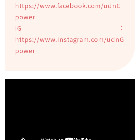
https://www.facebook.com/udnG
power
IG：
https://www.instagram.com/udnG
power