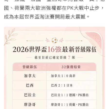
國、荷蘭兩大歐洲強權都在PK大戰中止步，
成為本屆世界盃淘汰賽開局最大震撼。