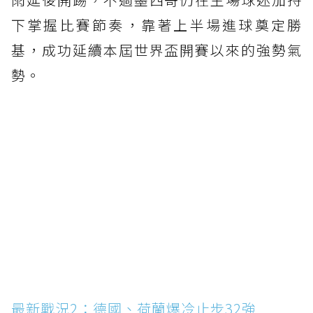
下掌握比賽節奏，靠著上半場進球奠定勝
基，成功延續本屆世界盃開賽以來的強勢氣
勢。
最新戰況2：德國、荷蘭爆冷止步32強