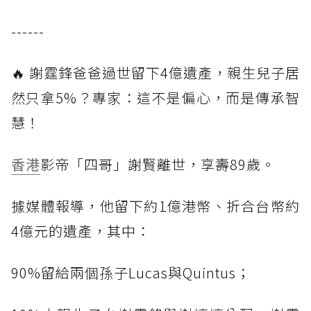
------
🔥 謝霆鋒爸爸過世留下4億遺產，親生兒子居
然只拿5%？專家：這不是偏心，而是傳承智
慧！
香港
影帝「四哥」謝賢離世，享壽89歲。
據媒體報導，他留下約1億港幣、折合台幣約
4億元的遺產，其中：
90%留給兩個孫子Lucas與Quintus；