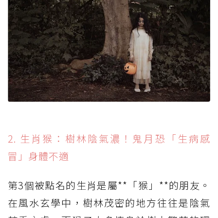
2. 生肖猴：樹林陰氣濃！鬼月恐「生病感
冒」身體不適
第3個被點名的生肖是屬**「猴」**的朋友。
在風水玄學中，樹林茂密的地方往往是陰氣