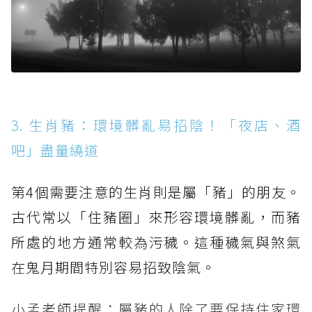
3. 生肖豬：環境髒亂易招陰！「夜店、酒
吧」盡量繞道
第4個需要注意的生肖則是屬「豬」的朋友。
古代常以「住豬圈」來形容環境髒亂，而豬
所處的地方通常較為污穢。這種穢氣與煞氣
在鬼月期間特別容易招致陰氣。
小孟老師提醒：屬豬的人除了要保持住家環