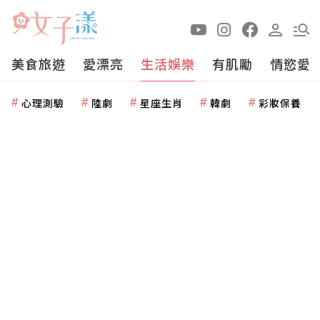
美食旅遊
愛漂亮
生活娛樂
有肌勵
情慾愛
心理測驗
陸劇
星座生肖
韓劇
彩妝保養