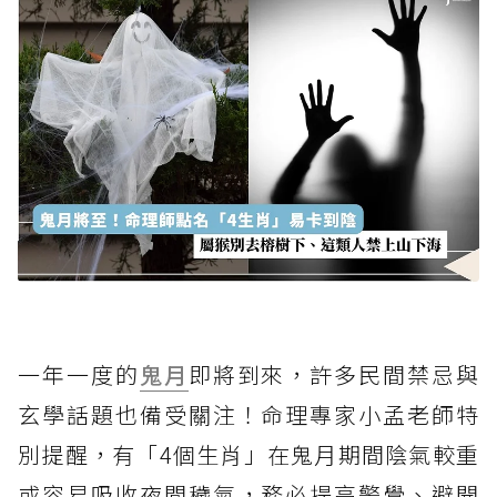
一年一度的
鬼月
即將到來，許多民間禁忌與
玄學話題也備受關注！命理專家小孟老師特
別提醒，有「4個生肖」在鬼月期間陰氣較重
或容易吸收夜間穢氣，務必提高警覺、避開