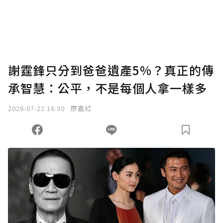
謝霆鋒只分到爸爸遺產5%？真正的傳
承智慧：公平，不是每個人拿一樣多
2026-07-22 16:30
廖嘉紅