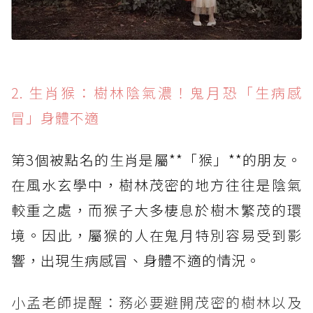
2. 生肖猴：樹林陰氣濃！鬼月恐「生病感
冒」身體不適
第3個被點名的生肖是屬**「猴」**的朋友。
在風水玄學中，樹林茂密的地方往往是陰氣
較重之處，而猴子大多棲息於樹木繁茂的環
境。因此，屬猴的人在鬼月特別容易受到影
響，出現生病感冒、身體不適的情況。
小孟老師提醒：務必要避開茂密的樹林以及