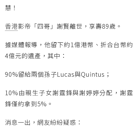
慧！
香港
影帝「四哥」謝賢離世，享壽89歲。
據媒體報導，他留下約1億港幣、折合台幣約
4億元的遺產，其中：
90%留給兩個孫子Lucas與Quintus；
10%由親生子女謝霆鋒與謝婷婷分配，謝霆
鋒僅約拿到5%。
消息一出，網友紛紛疑惑：