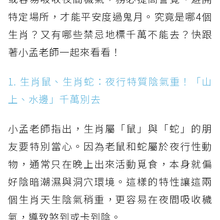
特定場所，才能平安度過鬼月。究竟是哪4個
生肖？又有哪些禁忌地標千萬不能去？快跟
著小孟老師一起來看看！
1. 生肖鼠、生肖蛇：夜行特質陰氣重！「山
上、水邊」千萬別去
小孟老師指出，生肖屬「鼠」與「蛇」的朋
友要特別當心。因為老鼠和蛇屬於夜行性動
物，通常只在晚上出來活動覓食，本身就偏
好陰暗潮濕與洞穴環境。這樣的特性讓這兩
個生肖天生陰氣稍重，更容易在夜間吸收穢
氣，導致煞到或卡到陰。