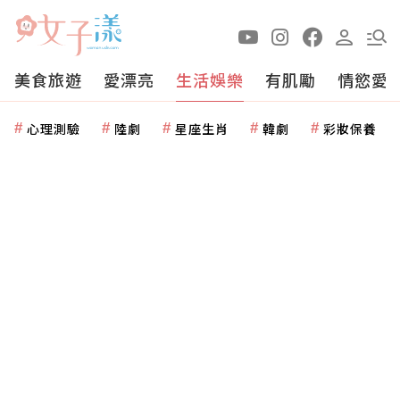
美食旅遊
愛漂亮
生活娛樂
有肌勵
情慾愛
心理測驗
陸劇
星座生肖
韓劇
彩妝保養