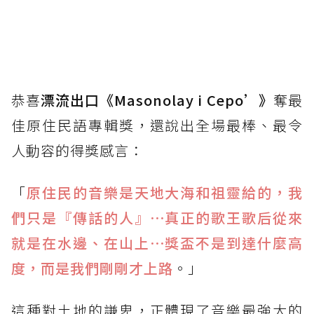
恭喜
漂流出口《Masonolay i Cepo’》
奪最
佳原住民語專輯獎，還說出全場最棒、最令
人動容的得獎感言：
「
原住民的音樂是天地大海和祖靈給的，我
們只是『傳話的人』⋯真正的歌王歌后從來
就是在水邊、在山上⋯獎盃不是到達什麼高
度，而是我們剛剛才上路
。」
這種對土地的謙卑，正體現了音樂最強大的