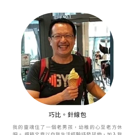
巧比。針線包
我的靈魂住了一個老男孩，幼稚的心至老方休
吧。 撰稿文章以自我生活經驗抒發延伸，加入我