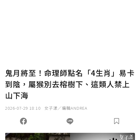
為了鼓勵作者持續創作更好的內容，會員可以
使用「贊助」功能實質回饋給喜愛的作者。可
將您認為適合的點數贈送給作者，一旦使用贊
助點數即不得撤銷，單筆贊助最低點數為30
點，最高點數沒有上限。
U 利點數 1 點 = NTD 1 元。
鬼月將至！命理師點名「4生肖」易卡
到陰，屬猴別去榕樹下、這類人禁上
確認送出
山下海
我已詳閱贊助說明，且同意站方的使用條款。
2026-07-29 18:10
女子漾／編輯ANDREA
您當前剩餘 U 利點數：
0
點；前往
購買點數