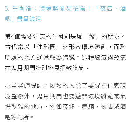
3. 生肖豬：環境髒亂易招陰！「夜店、酒
吧」盡量繞道
第4個需要注意的生肖則是屬「豬」的朋友。
古代常以「住豬圈」來形容環境髒亂，而豬
所處的地方通常較為污穢。這種穢氣與煞氣
在鬼月期間特別容易招致陰氣。
小孟老師提醒：屬豬的人除了要保持住家環
境整潔外，鬼月期間也要避開環境髒亂或氣
場較雜的地方，例如廢墟、舞廳、夜店或酒
吧等場所。