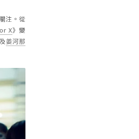
度關注。從
or X
》變
及
姜河那