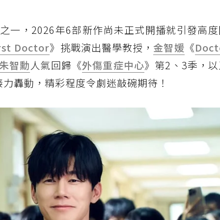
之一，2026年6部新作尚未正式開播就引發高
rst Doctor
》挑戰演出醫學教授，
金智媛
《
Doct
朱智勳
人氣回歸《
外傷重症中心
》第2、3季，以
等作品接力轟動，精彩程度令劇迷敲碗期待！