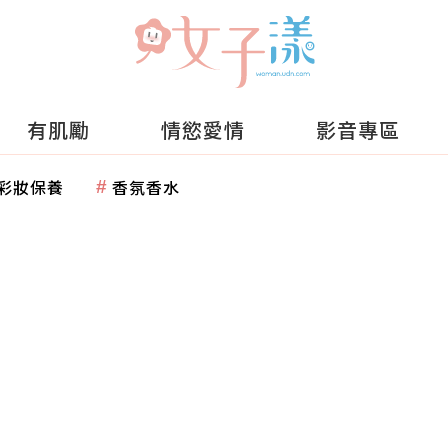
有肌勵
情慾愛情
影音專區
彩妝保養
香氛香水