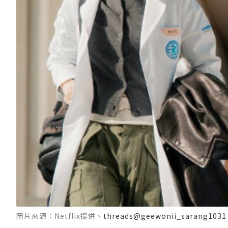
圖片來源：Netflix提供、
threads@geewonii_sarang1031