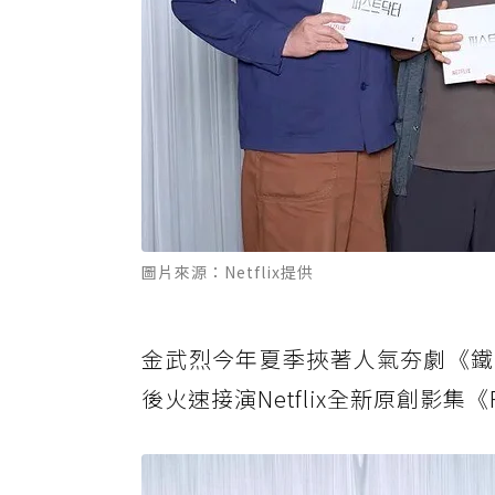
圖片來源：Netflix提供
金武烈今年夏季挾著人氣夯劇《鐵拳
後火速接演Netflix全新原創影集《