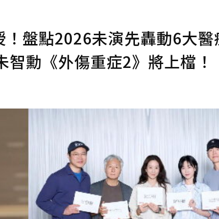
！盤點2026未演先轟動6大醫
》、朱智勳《外傷重症2》將上檔！