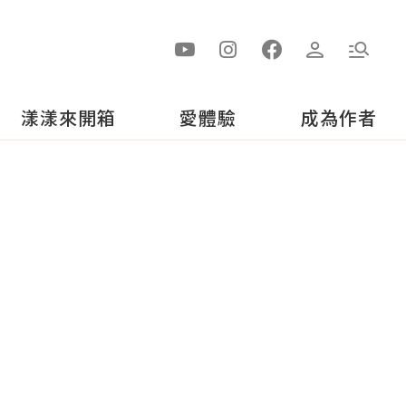
漾漾來開箱
愛體驗
成為作者