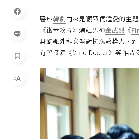
醫療
韓劇
向來是觀眾們鍾愛的主題
《鐵拳教育》爆紅男神
金武烈
《
Fi
身酷颯外科女醫對抗腐敗權力，到
有望接演《Mind Doctor》