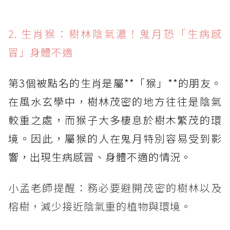
2. 生肖猴：樹林陰氣濃！鬼月恐「生病感
冒」身體不適
第3個被點名的生肖是屬**「猴」**的朋友。
在風水玄學中，樹林茂密的地方往往是陰氣
較重之處，而猴子大多棲息於樹木繁茂的環
境。因此，屬猴的人在鬼月特別容易受到影
響，出現生病感冒、身體不適的情況。
小孟老師提醒：務必要避開茂密的樹林以及
榕樹，減少接近陰氣重的植物與環境。