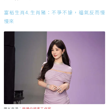
富裕生肖4.生肖豬：不爭不搶，福氣反而慢
慢來
圖片來源：
微博@楊紫工作室