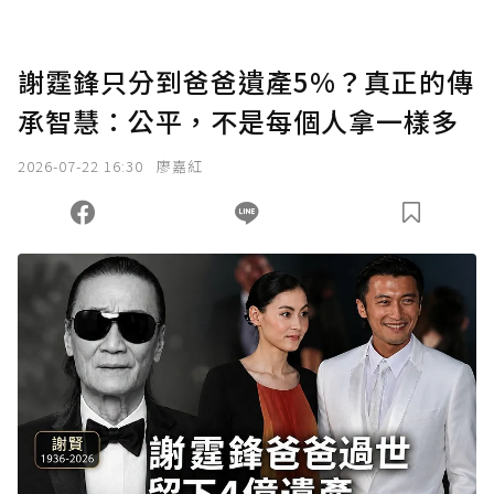
謝霆鋒只分到爸爸遺產5%？真正的傳
承智慧：公平，不是每個人拿一樣多
2026-07-22 16:30
廖嘉紅