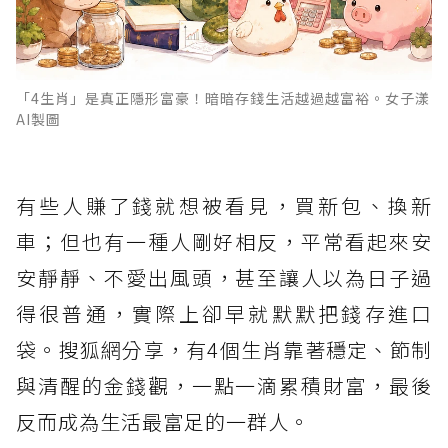
「4生肖」是真正隱形富豪！暗暗存錢生活越過越富裕。女子漾
AI製圖
有些人賺了錢就想被看見，買新包、換新
車；但也有一種人剛好相反，平常看起來安
安靜靜、不愛出風頭，甚至讓人以為日子過
得很普通，實際上卻早就默默把錢存進口
袋。搜狐網分享，有4個生肖靠著穩定、節制
與清醒的金錢觀，一點一滴累積財富，最後
反而成為生活最富足的一群人。