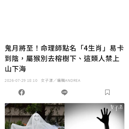
鬼月將至！命理師點名「4生肖」易卡
到陰，屬猴別去榕樹下、這類人禁上
山下海
2026-07-29 18:10
女子漾／編輯ANDREA