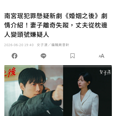
南宮珉犯罪懸疑新劇《婚姻之後》劇
情介紹！妻子離奇失蹤，丈夫從枕邊
人變頭號嫌疑人
2026-06-20 19:40
女子漾／編輯周意軒