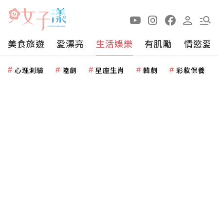
美食旅遊
愛漂亮
生活娛樂
有肌勵
情慾愛
心理測驗
陸劇
星座生肖
韓劇
彩妝保養