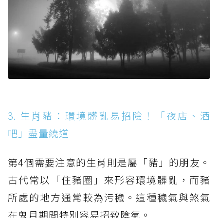
3. 生肖豬：環境髒亂易招陰！「夜店、酒
吧」盡量繞道
第4個需要注意的生肖則是屬「豬」的朋友。
古代常以「住豬圈」來形容環境髒亂，而豬
所處的地方通常較為污穢。這種穢氣與煞氣
在鬼月期間特別容易招致陰氣。