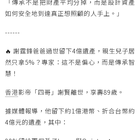
「傳承不是把財產平均分掉，而是設計資產
如何安全地到達真正想照顧的人手上。」
------
🔥 謝霆鋒爸爸過世留下4億遺產，親生兒子居
然只拿5%？專家：這不是偏心，而是傳承智
慧！
香港
影帝「四哥」謝賢離世，享壽89歲。
據媒體報導，他留下約1億港幣、折合台幣約
4億元的遺產，其中：