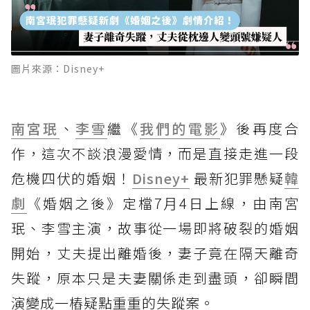
圖片來源：Disney+
南宮珉
、
李雪
繼《
我們的電影
》後再度合
作，這次不談浪漫愛情，而是直接走進一段
危機四伏的婚姻！
Disney+
最新犯罪懸疑
韓
劇
《婚姻之後》定檔7月4日上線，由南宮
珉、李雪主演，故事從一場即將破裂的婚姻
開始，丈夫提出離婚後，妻子竟在隔天離奇
失蹤，原本只是夫妻關係走到盡頭，卻瞬間
演變成一樁疑點重重的失蹤案。