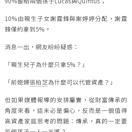
90%留給兩個孫子Lucas與Quintus；
10%由親生子女謝霆鋒與謝婷婷分配，謝霆
鋒僅約拿到5%。
消息一出，網友紛紛疑惑：
「親生兒子為什麼只拿5%？」
「前媳婦
張柏芝
為什麼可以代管資產？」
但如果媒體報導的安排屬實，從財富傳承的
角度來看，這未必是偏心，反而是一個值得
高資產家庭思考的問題：傳承，真的一定要
每個孩子一人一半嗎？