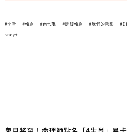
#李雪
#韓劇
#南宮珉
#懸疑韓劇
#我們的電影
#Di
sney+
鬼月將至！命理師點名「4生肖」易卡