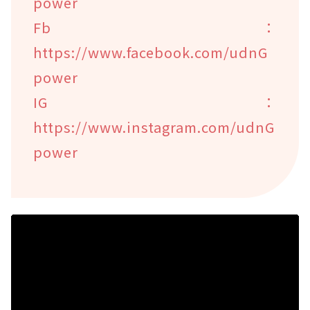
power
Fb：
https://www.facebook.com/udnG
power
IG：
https://www.instagram.com/udnG
power