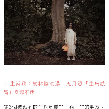
2. 生肖猴：樹林陰氣濃！鬼月恐「生病感
冒」身體不適
第3個被點名的生肖是屬**「猴」**的朋友。