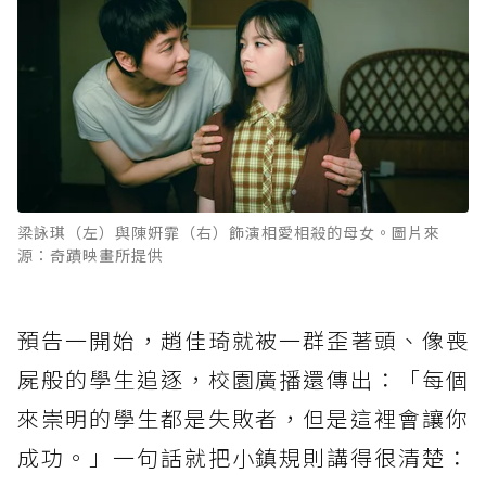
梁詠琪（左）與陳姸霏（右）飾演相愛相殺的母女。圖片來
源：奇蹟映畫所提供
預告一開始，趙佳琦就被一群歪著頭、像喪
屍般的學生追逐，校園廣播還傳出：「每個
來崇明的學生都是失敗者，但是這裡會讓你
成功。」一句話就把小鎮規則講得很清楚：