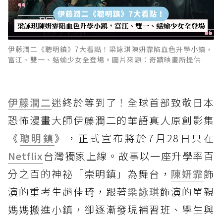
伊藤潤二《聰明鎮》7大看點！梁詠琪陳姸霏陷血色升學小鎮，
富江、雙一、蛞蝓少女全登場。圖片來源：奇蹟映畫所提供
伊藤潤二
迷終於等到了！全球首部致敬日本
恐怖漫畫大師伊藤潤二的華語真人原創影集
《
聰明鎮
》，正式宣布將於7月28日只在
Netflix
台灣獨家上線。故事以一座升學率百
分之百的神祕「崇明鎮」為舞台，
陳姸霏
飾
演的重考生趙佳琦，跟著
梁詠琪
飾演的單親
媽媽搬進小鎮，卻逐漸發現補習班、學生與