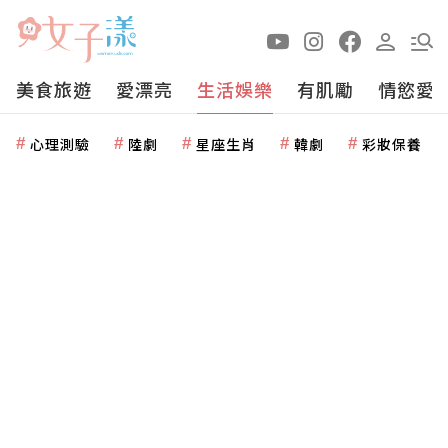
美食旅遊
愛漂亮
生活娛樂
有肌勵
情慾愛
心理測驗
陸劇
星座生肖
韓劇
彩妝保養