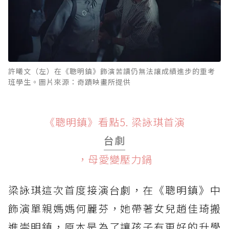
許曦文（左）在《聰明鎮》飾演苦讀仍無法讓成績進步的重考
班學生。圖片來源：奇蹟映畫所提供
《聰明鎮》看點5. 梁詠琪首演
台劇
，母愛變壓力鍋
梁詠琪這次首度接演台劇，在《聰明鎮》中
飾演單親媽媽何麗芬，她帶著女兒趙佳琦搬
進崇明鎮，原本是為了讓孩子有更好的升學