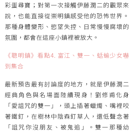
彩蛋尋寶；對第一次接觸伊藤潤二的觀眾來
說，也能直接從崇明鎮感受他的恐怖世界。
那種身體變形、慾望失控、日常慢慢腐壞的
氛圍，都會在這座小鎮裡被放大。
《聰明鎮》看點4. 富江、雙一、蛞蝓少女嚇
到集合
最新預告最有討論度的地方，就是伊藤潤二
經典角色與名場面陸續現身！劉修甫化身
「愛詛咒的雙一」，頭上插著蠟燭、嘴裡咬
著鐵釘，在樹林中陰森釘草人，還低聲念著
「詛咒你沒朋友、被鬼追」。雙一那種幼