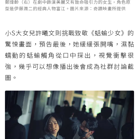
鄭煒齡（右）在劇中飾演美麗又有致命吸引力的女生，角色原
型是伊藤潤二的經典人物富江。圖片來源：奇蹟映畫所提供
小S大女兒許曦文則挑戰致敬《蛞蝓少女》的
驚悚畫面，預告最後，她緩緩張開嘴，濕黏
蠕動的蛞蝓觸角從口中探出，視覺衝擊很
強，幾乎可以想像播出後會成為社群討論截
圖。