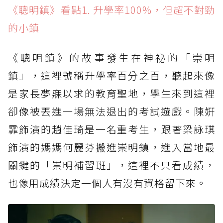
《聰明鎮》看點1. 升學率100%，但超不對勁的
《聰明鎮》看點1. 升學率100%，但超不對勁
小鎮
的小鎮
《聰明鎮》看點2. 映照現實？補習班比鬼還可
怕
《聰明鎮》的故事發生在神祕的「崇明
《聰明鎮》看點3. 伊藤潤二授權，打造全新原
鎮」，這裡號稱升學率百分之百，聽起來像
創劇本！
是家長夢寐以求的教育聖地，學生來到這裡
《聰明鎮》看點4. 富江、雙一、蛞蝓少女嚇到
卻像被丟進一場無法退出的考試遊戲。陳姸
集合
霏飾演的趙佳琦是一名重考生，跟著梁詠琪
《聰明鎮》看點5. 梁詠琪首演台劇，母愛變壓
力鍋
飾演的媽媽何麗芬搬進崇明鎮，進入當地最
《聰明鎮》看點6. 預告藏滿驚悚訊號
關鍵的「崇明補習班」，這裡不只看成績，
也像用成績決定一個人有沒有資格留下來。
《聰明鎮》看點7. 金獎卡司撐起血色小鎮