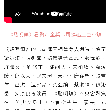
《聰明鎮》看點7. 金獎卡司撐起血色小鎮
《聰明鎮》的卡司陣容相當令人期待，除了
梁詠琪、陳姸霏，還集結余杰恩、鄭煒齡、
許曦文、劉修甫、潘綱大、宋柏緯、喬湲
媛、邱以太、趙文瑄、天心、唐從聖、張書
偉、雷洪、温昇豪、炎亞綸、蔡淑臻、孫沁
岳、安原良等演員。《聰明鎮》不只會聚焦
在一位少女身上，也會從學生、家長、老