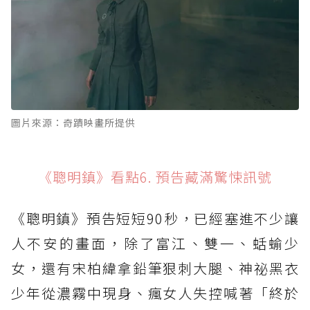
圖片來源：奇蹟映畫所提供
《聰明鎮》看點6. 預告藏滿驚悚訊號
《聰明鎮》預告短短90秒，已經塞進不少讓
人不安的畫面，除了富江、雙一、蛞蝓少
女，還有宋柏緯拿鉛筆狠刺大腿、神祕黑衣
少年從濃霧中現身、瘋女人失控喊著「終於