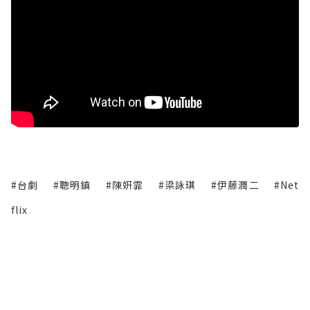
#台劇
#聰明鎮
#陳姸霏
#梁詠琪
#伊藤潤二
#Net
flix