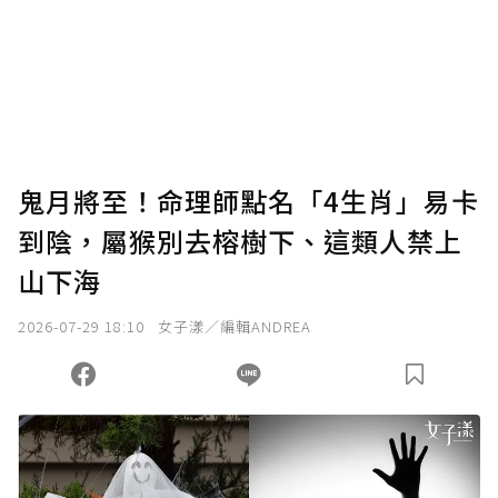
鬼月將至！命理師點名「4生肖」易卡
到陰，屬猴別去榕樹下、這類人禁上
山下海
2026-07-29 18:10
女子漾／編輯ANDREA