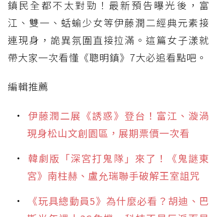
鎮民全都不太對勁！最新預告曝光後，富
江、雙一、蛞蝓少女等伊藤潤二經典元素接
連現身，詭異氛圍直接拉滿。這篇女子漾就
帶大家一次看懂《聰明鎮》7大必追看點吧。
編輯推薦
伊藤潤二展《誘惑》登台！富江、漩渦
現身松山文創園區，展期票價一次看
韓劇版「深宮打鬼隊」來了！《鬼謎東
宮》南柱赫、盧允瑞聯手破解王室詛咒
《玩具總動員5》為什麼必看？胡迪、巴