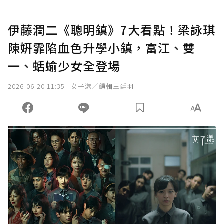
伊藤潤二《聰明鎮》7大看點！梁詠琪
陳姸霏陷血色升學小鎮，富江、雙
一、蛞蝓少女全登場
2026-06-20 11:35
女子漾／編輯王廷羽