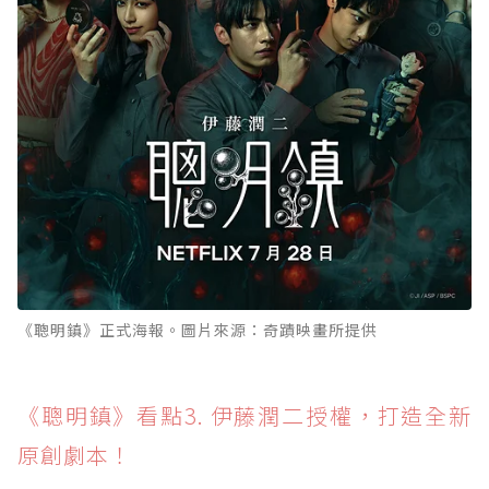
《聰明鎮》正式海報。圖片來源：奇蹟映畫所提供
《聰明鎮》看點3. 伊藤潤二授權，打造全新
原創劇本！