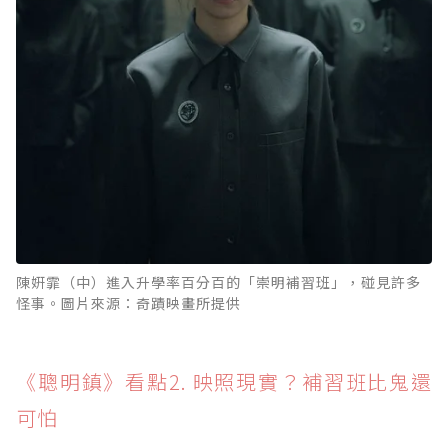
陳姸霏（中）進入升學率百分百的「崇明補習班」，碰見許多
怪事。圖片來源：奇蹟映畫所提供
《聰明鎮》看點2. 映照現實？補習班比鬼還
可怕