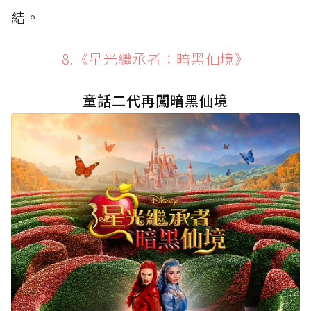
結。
8.《星光繼承者：暗黑仙境》
童話二代再闖暗黑仙境