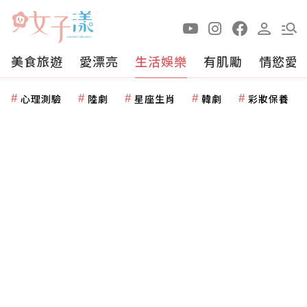
美食旅遊
愛漂亮
生活娛樂
有肌勵
情慾愛
心理測驗
陸劇
星座生肖
韓劇
彩妝保養