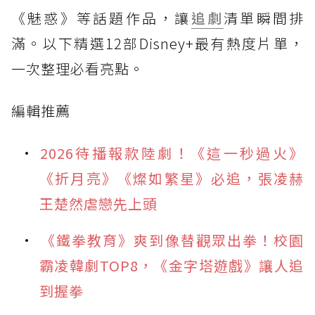
《魅惑》等話題作品，讓
追劇
清單瞬間排
滿。以下精選12部Disney+最有熱度片單，
一次整理必看亮點。
編輯推薦
2026待播報款陸劇！《這一秒過火》
《折月亮》《燦如繁星》必追，張凌赫
王楚然虐戀先上頭
《鐵拳教育》爽到像替觀眾出拳！校園
霸凌韓劇TOP8，《金字塔遊戲》讓人追
到握拳