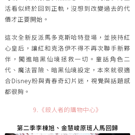
活看似終於回到正軌，沒想到改變過去的代
價才正要開始。
這次全新反派馬多克斯哈特登場，並挾持紅
心皇后，讓紅和克洛伊不得不再次聯手新夥
伴，闖進暗黑仙境拯救一切。童話角色二
代、魔法冒險、暗黑仙境設定，本來就很適
合Disney粉與青春奇幻片迷，視覺與話題感
都很夠。
9.《殺人者的購物中心》
第二季李棟旭、金慧峻原班人馬回歸