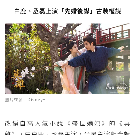
白鹿、丞磊上演「先婚後謀」古裝權謀
圖片來源：Disney+
改編自高人氣小說《盛世嫡妃》的《莫
離》，由白鹿、丞磊主演，光是主演組合就