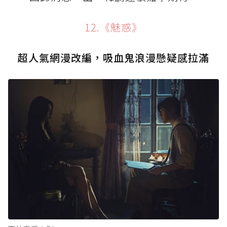
12.《魅惑》
超人氣網漫改編，吸血鬼浪漫懸疑感拉滿