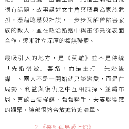
很有話題。故事講述女主角葉璃身為家族遺
孤，憑藉聰慧與計謀，一步步瓦解曾陷害家
族的敵人，並在政治婚姻中與墨修堯從表面
合作，逐漸建立深厚的權謀聯盟。
最吸引人的地方，是《莫離》並不是傳統
「先婚後愛」套路，而是主打「先婚後
謀」。兩人不是一開始就只談戀愛，而是在
局勢、利益與復仇之中互相試探、並肩布
局。喜歡古裝權謀、強強聯手、夫妻聯盟感
的觀眾，這部很適合放進待追清單。
2.《醫到孤島愛上你》