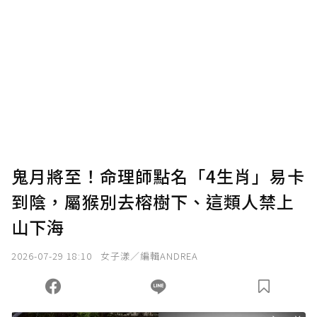
贊助說明
為了鼓勵作者持續創作更好的內容，會員可以
使用「贊助」功能實質回饋給喜愛的作者。可
將您認為適合的點數贈送給作者，一旦使用贊
助點數即不得撤銷，單筆贊助最低點數為30
點，最高點數沒有上限。
U 利點數 1 點 = NTD 1 元。
鬼月將至！命理師點名「4生肖」易卡
到陰，屬猴別去榕樹下、這類人禁上
確認送出
山下海
我已詳閱贊助說明，且同意站方的使用條款。
2026-07-29 18:10
女子漾／編輯ANDREA
您當前剩餘 U 利點數：
0
點；前往
購買點數