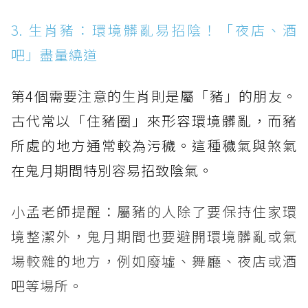
3. 生肖豬：環境髒亂易招陰！「夜店、酒
吧」盡量繞道
第4個需要注意的生肖則是屬「豬」的朋友。
古代常以「住豬圈」來形容環境髒亂，而豬
所處的地方通常較為污穢。這種穢氣與煞氣
在鬼月期間特別容易招致陰氣。
小孟老師提醒：屬豬的人除了要保持住家環
境整潔外，鬼月期間也要避開環境髒亂或氣
場較雜的地方，例如廢墟、舞廳、夜店或酒
吧等場所。