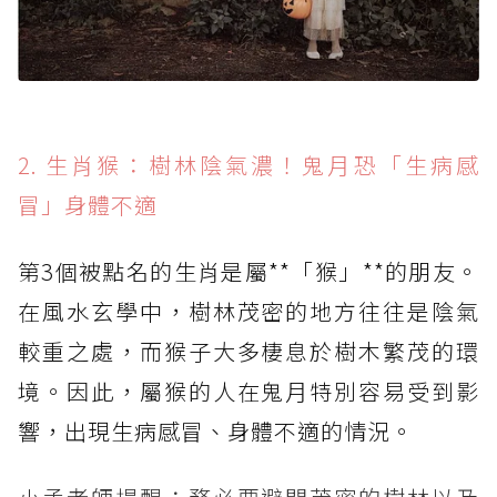
2. 生肖猴：樹林陰氣濃！鬼月恐「生病感
冒」身體不適
第3個被點名的生肖是屬**「猴」**的朋友。
在風水玄學中，樹林茂密的地方往往是陰氣
較重之處，而猴子大多棲息於樹木繁茂的環
境。因此，屬猴的人在鬼月特別容易受到影
響，出現生病感冒、身體不適的情況。