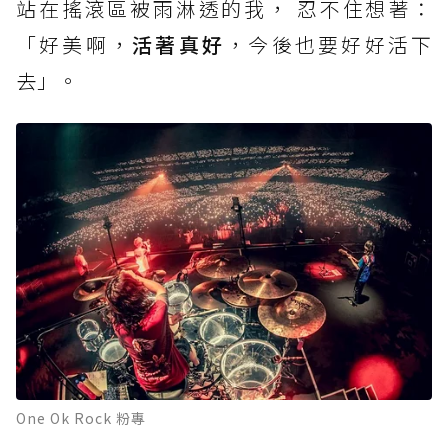
站在搖滾區被雨淋透的我， 忍不住想著：
「好美啊，
活著真好
，今後也要好好活下
去」。
One Ok Rock 粉專