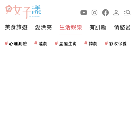
美食旅遊
愛漂亮
生活娛樂
有肌勵
情慾愛
心理測驗
陸劇
星座生肖
韓劇
彩妝保養