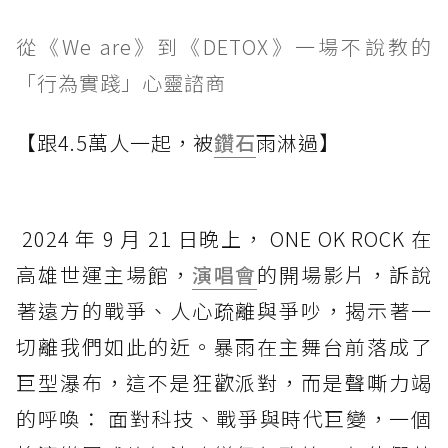
從《We are》到《DETOX》一場不說教的
「行為實踐」心靈諮商
【跟4.5萬人一起，被
鑽石
雨淋過】
2024 年 9 月 21 日晚上， ONE OK ROCK 在
高雄世運主場館，
演唱會
的開場影片，訴說
著遠方的戰爭、人心疏離與爭吵，揭示著一
切離我們如此的近。暴雨在主舞台前落成了
巨型瀑布，這不是狂歡派對，而是聲嘶力竭
的呼喚： 面對科技、戰爭與時代巨變，一個