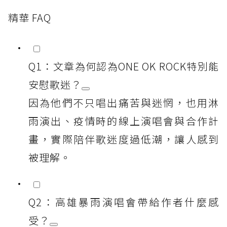
精華 FAQ
Q1：文章為何認為ONE OK ROCK特別能
安慰歌迷？
因為他們不只唱出痛苦與迷惘，也用淋
雨演出、疫情時的線上演唱會與合作計
畫，實際陪伴歌迷度過低潮，讓人感到
被理解。
Q2：高雄暴雨演唱會帶給作者什麼感
受？