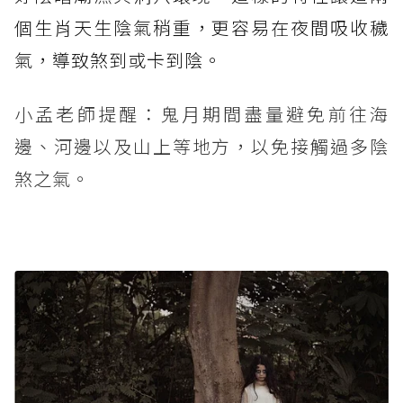
個生肖天生陰氣稍重，更容易在夜間吸收穢
氣，導致煞到或卡到陰。
小孟老師提醒：鬼月期間盡量避免前往海
邊、河邊以及山上等地方，以免接觸過多陰
煞之氣。