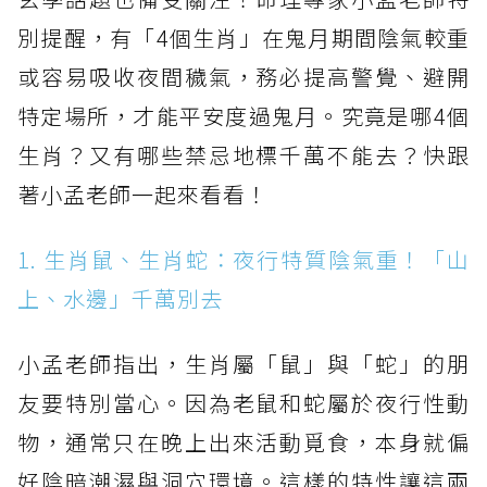
別提醒，有「4個生肖」在鬼月期間陰氣較重
或容易吸收夜間穢氣，務必提高警覺、避開
特定場所，才能平安度過鬼月。究竟是哪4個
生肖？又有哪些禁忌地標千萬不能去？快跟
著小孟老師一起來看看！
1. 生肖鼠、生肖蛇：夜行特質陰氣重！「山
上、水邊」千萬別去
小孟老師指出，生肖屬「鼠」與「蛇」的朋
友要特別當心。因為老鼠和蛇屬於夜行性動
物，通常只在晚上出來活動覓食，本身就偏
好陰暗潮濕與洞穴環境。這樣的特性讓這兩