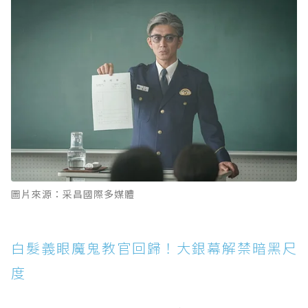
圖片來源：采昌國際多媒體
白髮義眼魔鬼教官回歸！大銀幕解禁暗黑尺
度