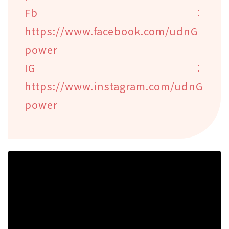
Fb：
https://www.facebook.com/udnG
power
IG：
https://www.instagram.com/udnG
power