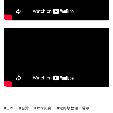
#日本
#台灣
#木村拓哉
#電影版教場：驪歌