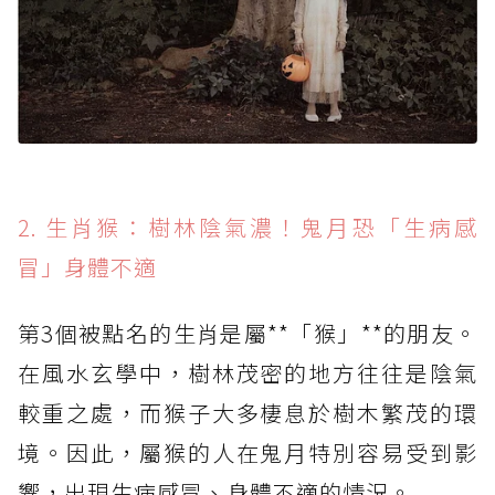
2. 生肖猴：樹林陰氣濃！鬼月恐「生病感
冒」身體不適
第3個被點名的生肖是屬**「猴」**的朋友。
在風水玄學中，樹林茂密的地方往往是陰氣
較重之處，而猴子大多棲息於樹木繁茂的環
境。因此，屬猴的人在鬼月特別容易受到影
響，出現生病感冒、身體不適的情況。