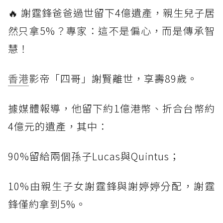
🔥 謝霆鋒爸爸過世留下4億遺產，親生兒子居
然只拿5%？專家：這不是偏心，而是傳承智
慧！
香港
影帝「四哥」謝賢離世，享壽89歲。
據媒體報導，他留下約1億港幣、折合台幣約
4億元的遺產，其中：
90%留給兩個孫子Lucas與Quintus；
10%由親生子女謝霆鋒與謝婷婷分配，謝霆
鋒僅約拿到5%。