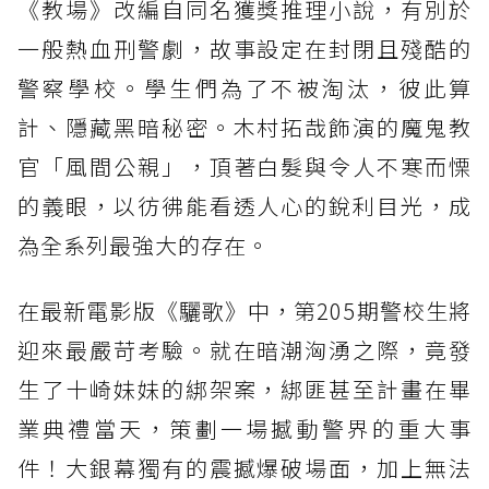
《教場》改編自同名獲獎推理小說，有別於
一般熱血刑警劇，故事設定在封閉且殘酷的
警察學校。學生們為了不被淘汰，彼此算
計、隱藏黑暗秘密。木村拓哉飾演的魔鬼教
官「風間公親」，頂著白髮與令人不寒而慄
的義眼，以彷彿能看透人心的銳利目光，成
為全系列最強大的存在。
在最新電影版《驪歌》中，第205期警校生將
迎來最嚴苛考驗。就在暗潮洶湧之際，竟發
生了十崎妹妹的綁架案，綁匪甚至計畫在畢
業典禮當天，策劃一場撼動警界的重大事
件！大銀幕獨有的震撼爆破場面，加上無法