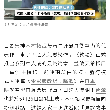
圖片來源：采昌國際多媒體
日劇男神
木村拓哉
帶著生涯最具衝擊力的代
表作回來了！超人氣懸疑作品《教場》正式
推出系列集大成的最終篇章，並破天荒採用
「串流＋院線」前後兩部曲的接力發行模
式。後篇《
電影版教場：驪歌
》在
日本
一上
映就空降首週票房冠軍，口碑大爆棚！
台灣
也將於6月26日震撼上映，木村拓哉更親自向
粉絲喊話，邀請大家一起進戲院「見證故事