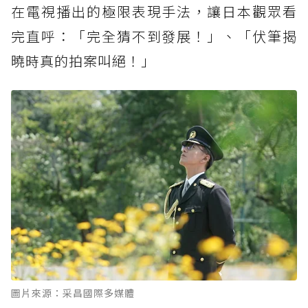
在電視播出的極限表現手法，讓日本觀眾看
完直呼：「完全猜不到發展！」、「伏筆揭
曉時真的拍案叫絕！」
圖片來源：采昌國際多媒體