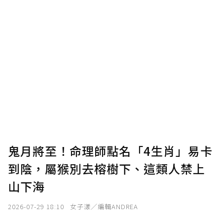
鬼月將至！命理師點名「4生肖」易卡
到陰，屬猴別去榕樹下、這類人禁上
山下海
2026-07-29 18:10
女子漾／編輯ANDREA