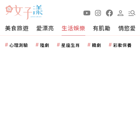
美食旅遊
愛漂亮
生活娛樂
有肌勵
情慾愛
心理測驗
陸劇
星座生肖
韓劇
彩妝保養