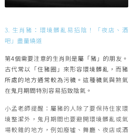
3. 生肖豬：環境髒亂易招陰！「夜店、酒
吧」盡量繞道
第4個需要注意的生肖則是屬「豬」的朋友。
古代常以「住豬圈」來形容環境髒亂，而豬
所處的地方通常較為污穢。這種穢氣與煞氣
在鬼月期間特別容易招致陰氣。
小孟老師提醒：屬豬的人除了要保持住家環
境整潔外，鬼月期間也要避開環境髒亂或氣
場較雜的地方，例如廢墟、舞廳、夜店或酒